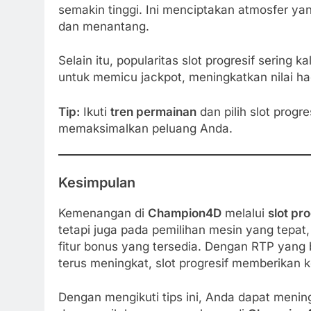
semakin tinggi. Ini menciptakan atmosfer y
dan menantang.
Selain itu, popularitas slot progresif sering 
untuk memicu jackpot, meningkatkan nilai h
Tip:
Ikuti
tren permainan
dan pilih slot progre
memaksimalkan peluang Anda.
Kesimpulan
Kemenangan di
Champion4D
melalui
slot pr
tetapi juga pada pemilihan mesin yang tepat
fitur bonus yang tersedia. Dengan RTP yang ba
terus meningkat, slot progresif memberika
Dengan mengikuti tips ini, Anda dapat meni