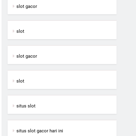
slot gacor
slot
slot gacor
slot
situs slot
situs slot gacor hari ini