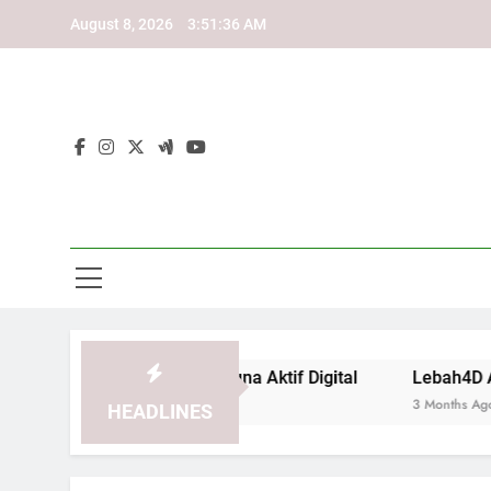
Skip
August 8, 2026
3:51:37 AM
to
content
SB 
Dapatkan B
gunaan bagi Pengguna Aktif Digital
Lebah4D Alternatif
3 Months Ago
HEADLINES