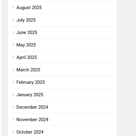
August 2025
July 2025
June 2025
May 2025
April 2025
March 2025
February 2025
January 2025
December 2024
November 2024
October 2024