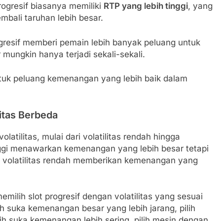
ogresif biasanya memiliki
RTP yang lebih tinggi
, yang
bali taruhan lebih besar.
ogresif memberi pemain lebih banyak peluang untuk
ungkin hanya terjadi sekali-sekali.
uk peluang kemenangan yang lebih baik dalam
litas Berbeda
olatilitas, mulai dari volatilitas rendah hingga
 tinggi menawarkan kemenangan yang lebih besar tetapi
an volatilitas rendah memberikan kemenangan yang
emilih slot progresif dengan volatilitas yang sesuai
 suka kemenangan besar yang lebih jarang, pilih
ebih suka kemenangan lebih sering, pilih mesin dengan