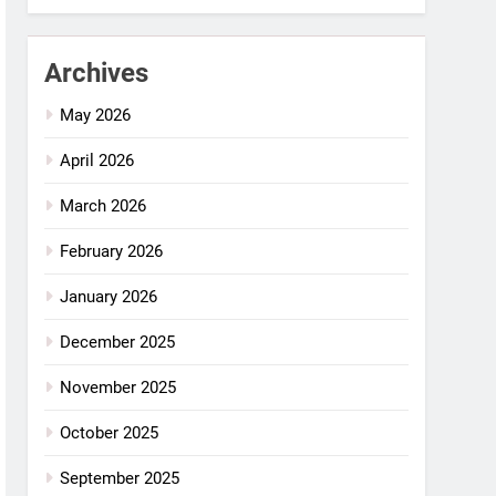
Archives
May 2026
April 2026
March 2026
February 2026
January 2026
December 2025
November 2025
October 2025
September 2025