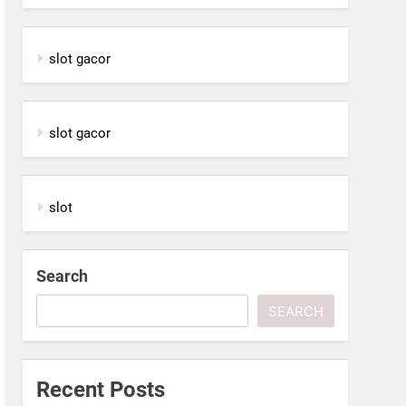
slot gacor
slot gacor
slot
Search
SEARCH
Recent Posts