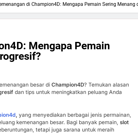
emenangan di Champion4D: Mengapa Pemain Sering Menang di 
on4D: Mengapa Pemain
rogresif?
kemenangan besar di
Champion4D
? Temukan alasan
gresif
dan tips untuk meningkatkan peluang Anda
ion4d
,
yang menyediakan berbagai jenis permainan,
luang kemenangan besar. Bagi banyak pemain,
slot
eruntungan, tetapi juga sarana untuk meraih