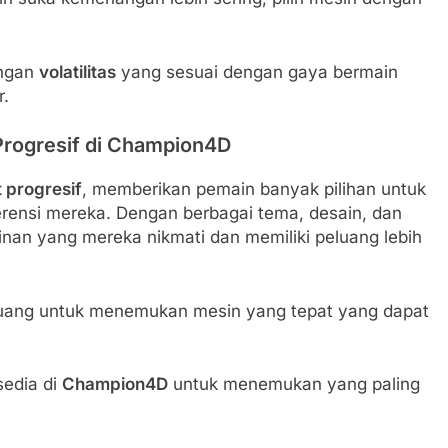
engan
volatilitas
yang sesuai dengan gaya bermain
r.
Progresif di Champion4D
t progresif
, memberikan pemain banyak pilihan untuk
ensi mereka. Dengan berbagai tema, desain, dan
nan yang mereka nikmati dan memiliki peluang lebih
peluang untuk menemukan mesin yang tepat yang dapat
sedia di
Champion4D
untuk menemukan yang paling