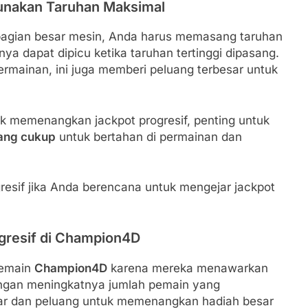
unakan Taruhan Maksimal
bagian besar mesin, Anda harus memasang taruhan
anya dapat dipicu ketika taruhan tertinggi dipasang.
ermainan, ini juga memberi peluang terbesar untuk
k memenangkan jackpot progresif, penting untuk
yang cukup
untuk bertahan di permainan dan
resif jika Anda berencana untuk mengejar jackpot
gresif di Champion4D
pemain
Champion4D
karena mereka menawarkan
engan meningkatnya jumlah pemain yang
besar dan peluang untuk memenangkan hadiah besar