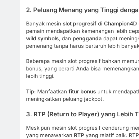
2.
Peluang Menang yang Tinggi dengan
Banyak mesin
slot progresif
di
Champion4D
pemain mendapatkan kemenangan lebih cepat 
wild symbols
, dan
pengganda
dapat meningk
pemenang tanpa harus bertaruh lebih banyak
Beberapa mesin slot progresif bahkan memun
bonus, yang berarti Anda bisa memenangka
lebih tinggi.
Tip:
Manfaatkan
fitur bonus
untuk mendapatk
meningkatkan peluang jackpot.
3.
RTP (Return to Player) yang Lebih T
Meskipun mesin slot progresif cenderung memil
yang menawarkan
RTP
yang relatif baik. RT