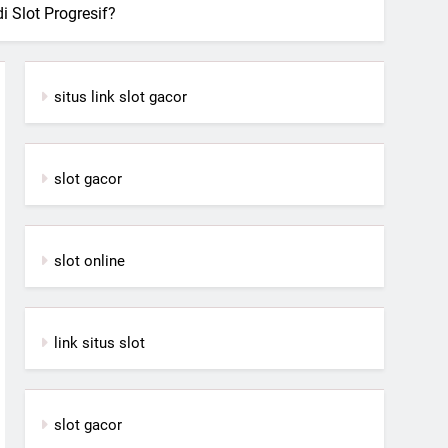
Slot Progresif?
situs link slot gacor
slot gacor
slot online
link situs slot
slot gacor