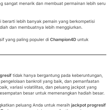
ang sangat menarik dan membuat permainan lebih seru
kali berarti lebih banyak pemain yang berkompetisi
adiah dan membuatnya lebih menggiurkan.
sif yang paling populer di
Champion4D
untuk
ogresif
tidak hanya bergantung pada keberuntungan,
, pengelolaan bankroll yang baik, dan pemanfaatan
ik, variasi volatilitas, dan peluang jackpot yang
n kesempatan besar untuk memenangkan hadiah besar.
ngkatkan peluang Anda untuk meraih
jackpot progresif