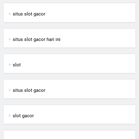
situs slot gacor
situs slot gacor hari ini
slot
situs slot gacor
slot gacor