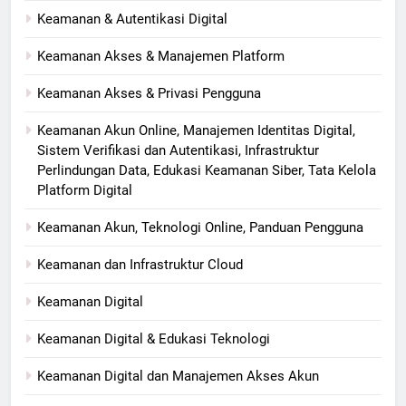
Keamanan & Autentikasi Digital
Keamanan Akses & Manajemen Platform
Keamanan Akses & Privasi Pengguna
Keamanan Akun Online, Manajemen Identitas Digital,
Sistem Verifikasi dan Autentikasi, Infrastruktur
Perlindungan Data, Edukasi Keamanan Siber, Tata Kelola
Platform Digital
Keamanan Akun, Teknologi Online, Panduan Pengguna
Keamanan dan Infrastruktur Cloud
Keamanan Digital
Keamanan Digital & Edukasi Teknologi
Keamanan Digital dan Manajemen Akses Akun