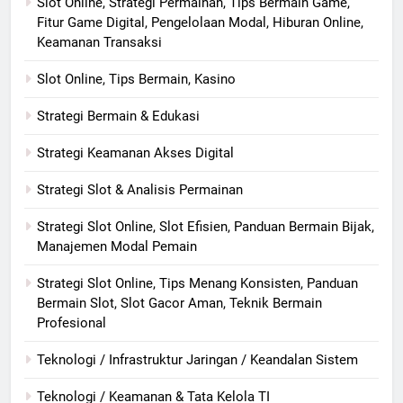
Slot Online, Strategi Permainan, Tips Bermain Game,
Fitur Game Digital, Pengelolaan Modal, Hiburan Online,
Keamanan Transaksi
Slot Online, Tips Bermain, Kasino
Strategi Bermain & Edukasi
Strategi Keamanan Akses Digital
Strategi Slot & Analisis Permainan
Strategi Slot Online, Slot Efisien, Panduan Bermain Bijak,
Manajemen Modal Pemain
Strategi Slot Online, Tips Menang Konsisten, Panduan
Bermain Slot, Slot Gacor Aman, Teknik Bermain
Profesional
Teknologi / Infrastruktur Jaringan / Keandalan Sistem
Teknologi / Keamanan & Tata Kelola TI