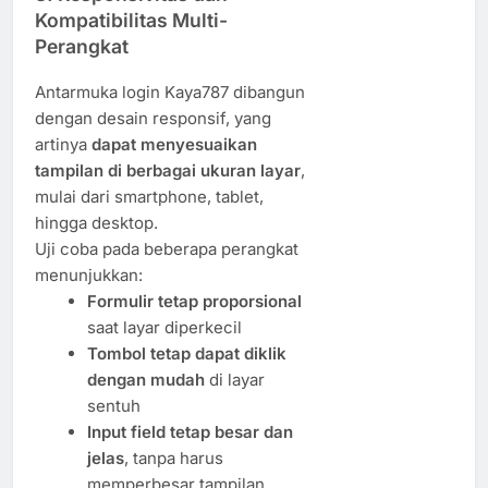
Kompatibilitas Multi-
Perangkat
Antarmuka login Kaya787 dibangun
dengan desain responsif, yang
artinya
dapat menyesuaikan
tampilan di berbagai ukuran layar
,
mulai dari smartphone, tablet,
hingga desktop.
Uji coba pada beberapa perangkat
menunjukkan:
Formulir tetap proporsional
saat layar diperkecil
Tombol tetap dapat diklik
dengan mudah
di layar
sentuh
Input field tetap besar dan
jelas
, tanpa harus
memperbesar tampilan