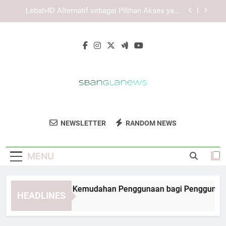
Skip
Panduan Menggunakan Slot Lebah4D Secara
to
Aman dan Nyaman untuk Pengalaman Akses
yang Lebih Terarah
content
LAE138 Login dan Kebiasaan Digital yang Lebih
Aman
Slot Lebah4D dan Kemudahan Penggunaan bagi
Pengguna Aktif Digital
Lebah4D Alternatif sebagai Pilihan Akses yang
Lebih Praktis
Panduan Menggunakan Slot Lebah4D Secara
Aman dan Nyaman untuk Pengalaman Akses
SB Angla News
yang Lebih Terarah
Dapatkan Berita Terbaru Dan Terpercaya
LAE138 Login dan Kebiasaan Digital yang Lebih
NEWSLETTER
RANDOM NEWS
Aman
Dari Bangladesh Di SB Angla News. Ikuti
Berita Politik, Bisnis, Dan Sosial.
MENU
ot Lebah4D dan Kemudahan Penggunaan bagi Pengguna Aktif 
HEADLINES
Months Ago