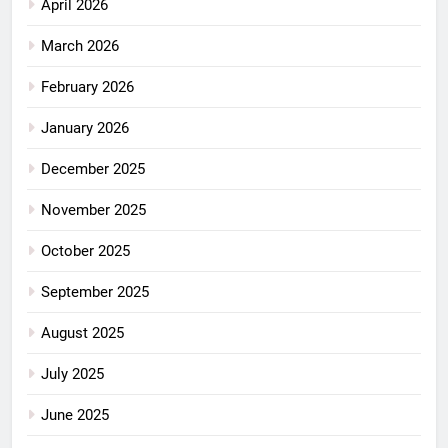
April 2026
March 2026
February 2026
January 2026
December 2025
November 2025
October 2025
September 2025
August 2025
July 2025
June 2025