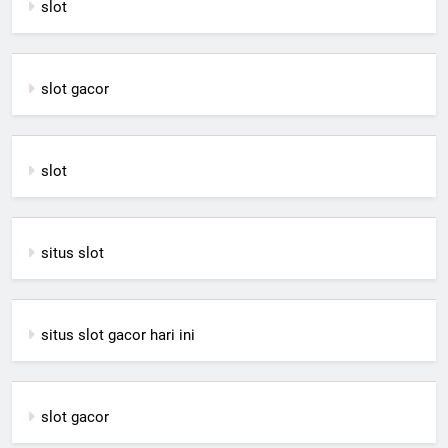
slot
slot gacor
slot
situs slot
situs slot gacor hari ini
slot gacor