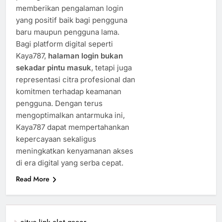
memberikan pengalaman login
yang positif baik bagi pengguna
baru maupun pengguna lama.
Bagi platform digital seperti
Kaya787,
halaman login bukan
sekadar pintu masuk
, tetapi juga
representasi citra profesional dan
komitmen terhadap keamanan
pengguna. Dengan terus
mengoptimalkan antarmuka ini,
Kaya787 dapat mempertahankan
kepercayaan sekaligus
meningkatkan kenyamanan akses
di era digital yang serba cepat.
Read More