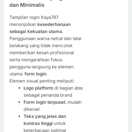
dan Minimalis
Tampilan login Kaya787
menonjolkan
kesederhanaan
sebagai kekuatan utama
.
Penggunaan warna netral dan latar
belakang yang tidak mencolok
memberikan kesan profesional
serta mengarahkan fokus
pengguna langsung ke elemen
utama:
form login
.
Elemen visual penting meliputi:
Logo platform
di bagian atas
sebagai penanda brand
Form login terpusat
, mudah
dikenali
Teks yang jelas dan
kontras tinggi
untuk
keterbacaan optimal