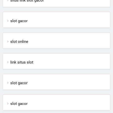
situs link slot gacor
slot gacor
slot online
link situs slot
slot gacor
slot gacor