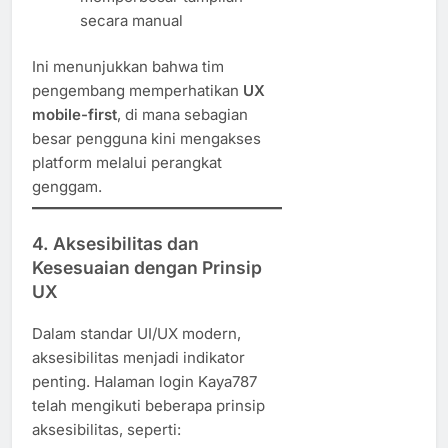
secara manual
Ini menunjukkan bahwa tim
pengembang memperhatikan
UX
mobile-first
, di mana sebagian
besar pengguna kini mengakses
platform melalui perangkat
genggam.
4. Aksesibilitas dan
Kesesuaian dengan Prinsip
UX
Dalam standar UI/UX modern,
aksesibilitas menjadi indikator
penting. Halaman login Kaya787
telah mengikuti beberapa prinsip
aksesibilitas, seperti: