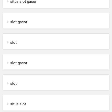
situs slot gacor
slot gacor
slot
slot gacor
slot
situs slot