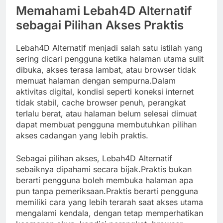
Memahami Lebah4D Alternatif
sebagai Pilihan Akses Praktis
Lebah4D Alternatif menjadi salah satu istilah yang
sering dicari pengguna ketika halaman utama sulit
dibuka, akses terasa lambat, atau browser tidak
memuat halaman dengan sempurna.Dalam
aktivitas digital, kondisi seperti koneksi internet
tidak stabil, cache browser penuh, perangkat
terlalu berat, atau halaman belum selesai dimuat
dapat membuat pengguna membutuhkan pilihan
akses cadangan yang lebih praktis.
Sebagai pilihan akses, Lebah4D Alternatif
sebaiknya dipahami secara bijak.Praktis bukan
berarti pengguna boleh membuka halaman apa
pun tanpa pemeriksaan.Praktis berarti pengguna
memiliki cara yang lebih terarah saat akses utama
mengalami kendala, dengan tetap memperhatikan