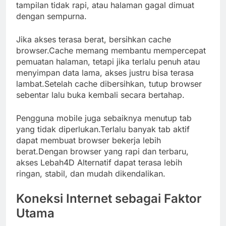
tampilan tidak rapi, atau halaman gagal dimuat
dengan sempurna.
Jika akses terasa berat, bersihkan cache
browser.Cache memang membantu mempercepat
pemuatan halaman, tetapi jika terlalu penuh atau
menyimpan data lama, akses justru bisa terasa
lambat.Setelah cache dibersihkan, tutup browser
sebentar lalu buka kembali secara bertahap.
Pengguna mobile juga sebaiknya menutup tab
yang tidak diperlukan.Terlalu banyak tab aktif
dapat membuat browser bekerja lebih
berat.Dengan browser yang rapi dan terbaru,
akses Lebah4D Alternatif dapat terasa lebih
ringan, stabil, dan mudah dikendalikan.
Koneksi Internet sebagai Faktor
Utama