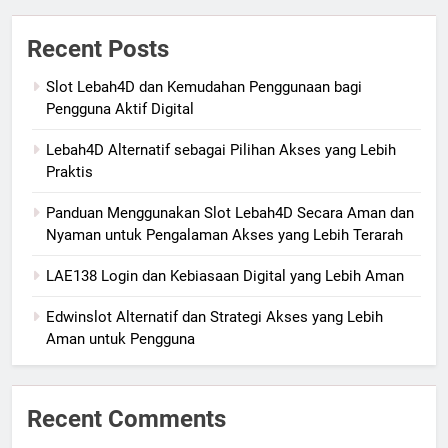
Recent Posts
Slot Lebah4D dan Kemudahan Penggunaan bagi
Pengguna Aktif Digital
Lebah4D Alternatif sebagai Pilihan Akses yang Lebih
Praktis
Panduan Menggunakan Slot Lebah4D Secara Aman dan
Nyaman untuk Pengalaman Akses yang Lebih Terarah
LAE138 Login dan Kebiasaan Digital yang Lebih Aman
Edwinslot Alternatif dan Strategi Akses yang Lebih
Aman untuk Pengguna
Recent Comments