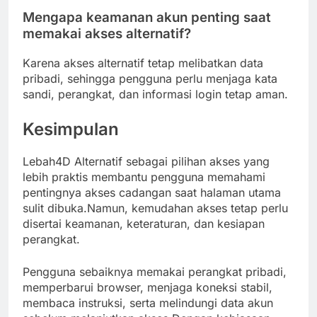
Mengapa keamanan akun penting saat
memakai akses alternatif?
Karena akses alternatif tetap melibatkan data
pribadi, sehingga pengguna perlu menjaga kata
sandi, perangkat, dan informasi login tetap aman.
Kesimpulan
Lebah4D Alternatif sebagai pilihan akses yang
lebih praktis membantu pengguna memahami
pentingnya akses cadangan saat halaman utama
sulit dibuka.Namun, kemudahan akses tetap perlu
disertai keamanan, keteraturan, dan kesiapan
perangkat.
Pengguna sebaiknya memakai perangkat pribadi,
memperbarui browser, menjaga koneksi stabil,
membaca instruksi, serta melindungi data akun