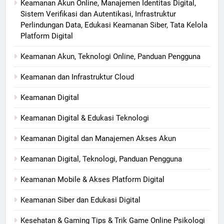
Keamanan Akun Online, Manajemen Identitas Digital,
Sistem Verifikasi dan Autentikasi, Infrastruktur
Perlindungan Data, Edukasi Keamanan Siber, Tata Kelola
Platform Digital
Keamanan Akun, Teknologi Online, Panduan Pengguna
Keamanan dan Infrastruktur Cloud
Keamanan Digital
Keamanan Digital & Edukasi Teknologi
Keamanan Digital dan Manajemen Akses Akun
Keamanan Digital, Teknologi, Panduan Pengguna
Keamanan Mobile & Akses Platform Digital
Keamanan Siber dan Edukasi Digital
Kesehatan & Gaming Tips & Trik Game Online Psikologi