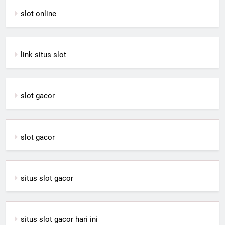
slot online
link situs slot
slot gacor
slot gacor
situs slot gacor
situs slot gacor hari ini