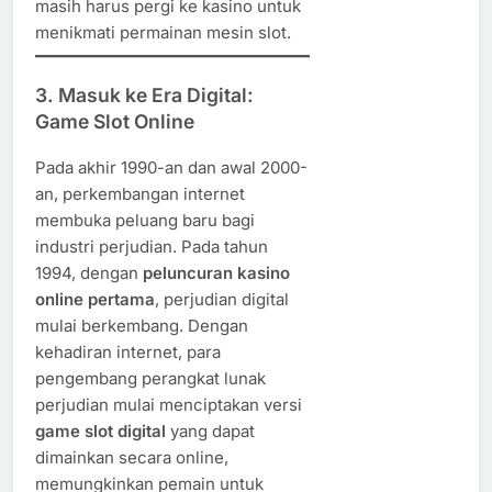
masih harus pergi ke kasino untuk
menikmati permainan mesin slot.
3.
Masuk ke Era Digital:
Game Slot Online
Pada akhir 1990-an dan awal 2000-
an, perkembangan internet
membuka peluang baru bagi
industri perjudian. Pada tahun
1994, dengan
peluncuran kasino
online pertama
, perjudian digital
mulai berkembang. Dengan
kehadiran internet, para
pengembang perangkat lunak
perjudian mulai menciptakan versi
game slot digital
yang dapat
dimainkan secara online,
memungkinkan pemain untuk