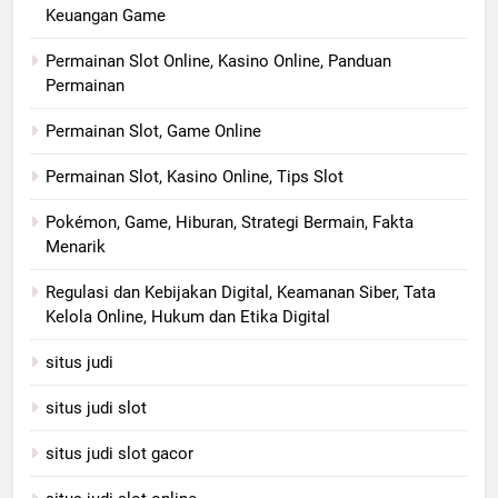
Keuangan Game
Permainan Slot Online, Kasino Online, Panduan
Permainan
Permainan Slot, Game Online
Permainan Slot, Kasino Online, Tips Slot
Pokémon, Game, Hiburan, Strategi Bermain, Fakta
Menarik
Regulasi dan Kebijakan Digital, Keamanan Siber, Tata
Kelola Online, Hukum dan Etika Digital
situs judi
situs judi slot
situs judi slot gacor