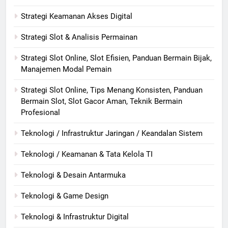
Strategi Keamanan Akses Digital
Strategi Slot & Analisis Permainan
Strategi Slot Online, Slot Efisien, Panduan Bermain Bijak,
Manajemen Modal Pemain
Strategi Slot Online, Tips Menang Konsisten, Panduan
Bermain Slot, Slot Gacor Aman, Teknik Bermain
Profesional
Teknologi / Infrastruktur Jaringan / Keandalan Sistem
Teknologi / Keamanan & Tata Kelola TI
Teknologi & Desain Antarmuka
Teknologi & Game Design
Teknologi & Infrastruktur Digital