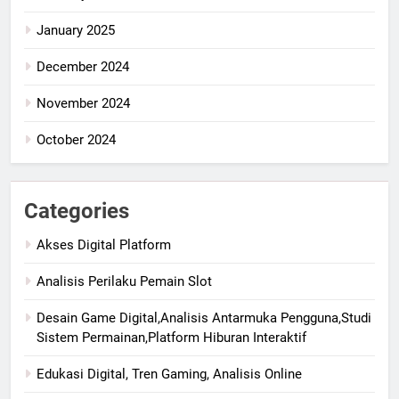
January 2025
December 2024
November 2024
October 2024
Categories
Akses Digital Platform
Analisis Perilaku Pemain Slot
Desain Game Digital,Analisis Antarmuka Pengguna,Studi
Sistem Permainan,Platform Hiburan Interaktif
Edukasi Digital, Tren Gaming, Analisis Online