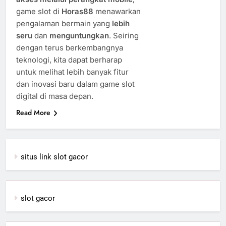
game slot di
Horas88
menawarkan
pengalaman bermain yang
lebih
seru
dan
menguntungkan
. Seiring
dengan terus berkembangnya
teknologi, kita dapat berharap
untuk melihat lebih banyak fitur
dan inovasi baru dalam game slot
digital di masa depan.
Read More
situs link slot gacor
slot gacor