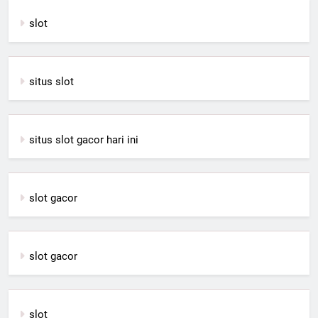
slot
situs slot
situs slot gacor hari ini
slot gacor
slot gacor
slot