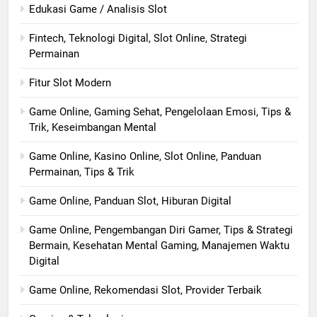
Edukasi Game / Analisis Slot
Fintech, Teknologi Digital, Slot Online, Strategi
Permainan
Fitur Slot Modern
Game Online, Gaming Sehat, Pengelolaan Emosi, Tips &
Trik, Keseimbangan Mental
Game Online, Kasino Online, Slot Online, Panduan
Permainan, Tips & Trik
Game Online, Panduan Slot, Hiburan Digital
Game Online, Pengembangan Diri Gamer, Tips & Strategi
Bermain, Kesehatan Mental Gaming, Manajemen Waktu
Digital
Game Online, Rekomendasi Slot, Provider Terbaik