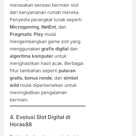
merasakan sensasi bermain slot
dari kenyamanan rumah mereka.
Penyedia perangkat lunak seperti
Microgaming
,
NetEnt
, dan
Pragmatic Play
mulai
mengembangkan game slot yang
menggunakan
grafis digital
dan
algoritma komputer
untuk
menghasilkan hasil acak. Berbagai
fitur tambahan seperti
putaran
gratis
,
bonus ronde
, dan
simbol
wild
mulai diperkenalkan untuk
meningkatkan pengalaman
bermain.
4.
Evolusi Slot Digital di
Horas88