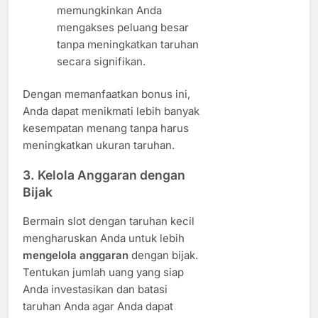
memungkinkan Anda
mengakses peluang besar
tanpa meningkatkan taruhan
secara signifikan.
Dengan memanfaatkan bonus ini,
Anda dapat menikmati lebih banyak
kesempatan menang tanpa harus
meningkatkan ukuran taruhan.
3.
Kelola Anggaran dengan
Bijak
Bermain slot dengan taruhan kecil
mengharuskan Anda untuk lebih
mengelola anggaran
dengan bijak.
Tentukan jumlah uang yang siap
Anda investasikan dan batasi
taruhan Anda agar Anda dapat