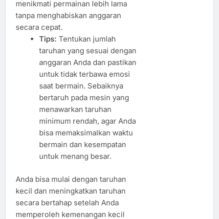
menikmati permainan lebih lama
tanpa menghabiskan anggaran
secara cepat.
Tips:
Tentukan jumlah
taruhan yang sesuai dengan
anggaran Anda dan pastikan
untuk tidak terbawa emosi
saat bermain. Sebaiknya
bertaruh pada mesin yang
menawarkan taruhan
minimum rendah, agar Anda
bisa memaksimalkan waktu
bermain dan kesempatan
untuk menang besar.
Anda bisa mulai dengan taruhan
kecil dan meningkatkan taruhan
secara bertahap setelah Anda
memperoleh kemenangan kecil