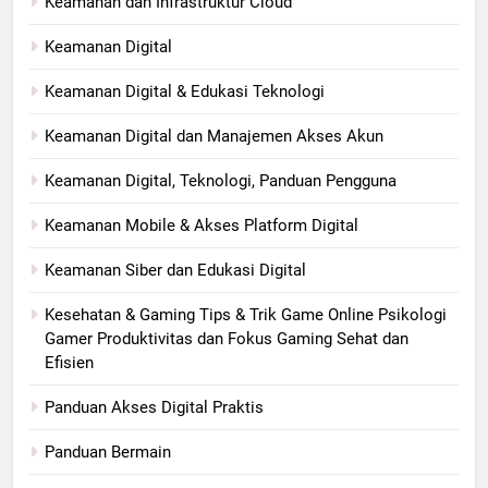
Keamanan dan Infrastruktur Cloud
Keamanan Digital
Keamanan Digital & Edukasi Teknologi
Keamanan Digital dan Manajemen Akses Akun
Keamanan Digital, Teknologi, Panduan Pengguna
Keamanan Mobile & Akses Platform Digital
Keamanan Siber dan Edukasi Digital
Kesehatan & Gaming Tips & Trik Game Online Psikologi
Gamer Produktivitas dan Fokus Gaming Sehat dan
Efisien
Panduan Akses Digital Praktis
Panduan Bermain