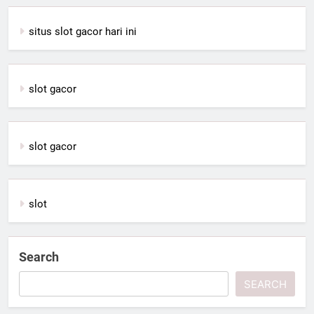
situs slot gacor hari ini
slot gacor
slot gacor
slot
Search
SEARCH