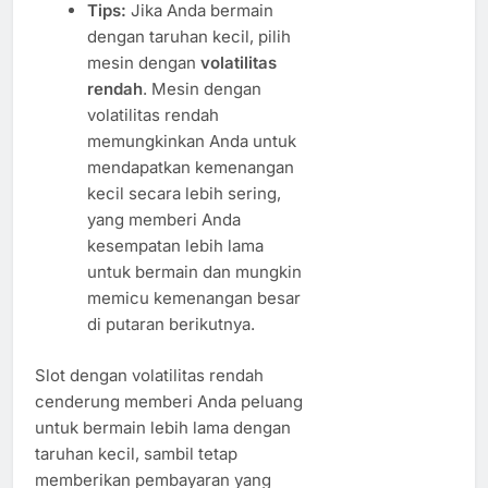
Tips:
Jika Anda bermain
dengan taruhan kecil, pilih
mesin dengan
volatilitas
rendah
. Mesin dengan
volatilitas rendah
memungkinkan Anda untuk
mendapatkan kemenangan
kecil secara lebih sering,
yang memberi Anda
kesempatan lebih lama
untuk bermain dan mungkin
memicu kemenangan besar
di putaran berikutnya.
Slot dengan volatilitas rendah
cenderung memberi Anda peluang
untuk bermain lebih lama dengan
taruhan kecil, sambil tetap
memberikan pembayaran yang