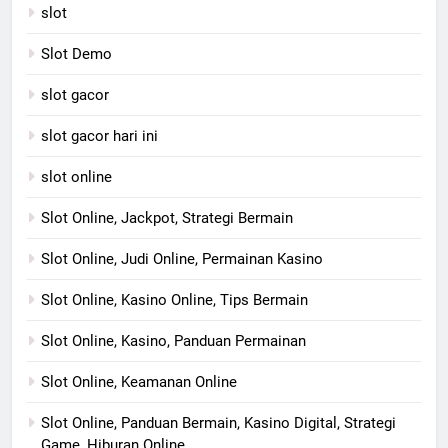
slot
Slot Demo
slot gacor
slot gacor hari ini
slot online
Slot Online, Jackpot, Strategi Bermain
Slot Online, Judi Online, Permainan Kasino
Slot Online, Kasino Online, Tips Bermain
Slot Online, Kasino, Panduan Permainan
Slot Online, Keamanan Online
Slot Online, Panduan Bermain, Kasino Digital, Strategi
Game, Hiburan Online