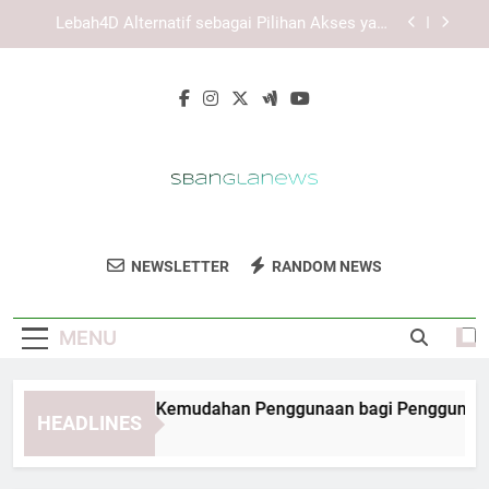
Skip
Panduan Menggunakan Slot Lebah4D Secara
to
Aman dan Nyaman untuk Pengalaman Akses
yang Lebih Terarah
content
LAE138 Login dan Kebiasaan Digital yang Lebih
Aman
Slot Lebah4D dan Kemudahan Penggunaan bagi
Pengguna Aktif Digital
Lebah4D Alternatif sebagai Pilihan Akses yang
Lebih Praktis
Panduan Menggunakan Slot Lebah4D Secara
Aman dan Nyaman untuk Pengalaman Akses
SB Angla News
yang Lebih Terarah
Dapatkan Berita Terbaru Dan Terpercaya
LAE138 Login dan Kebiasaan Digital yang Lebih
NEWSLETTER
RANDOM NEWS
Aman
Dari Bangladesh Di SB Angla News. Ikuti
Berita Politik, Bisnis, Dan Sosial.
MENU
ot Lebah4D dan Kemudahan Penggunaan bagi Pengguna Aktif D
HEADLINES
Months Ago