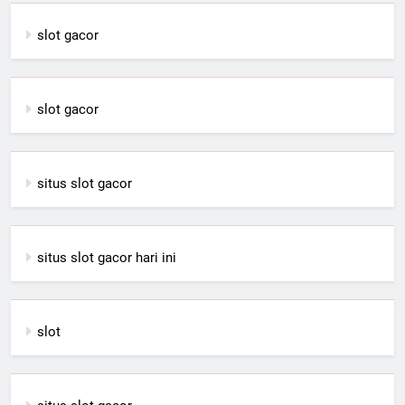
slot gacor
slot gacor
situs slot gacor
situs slot gacor hari ini
slot