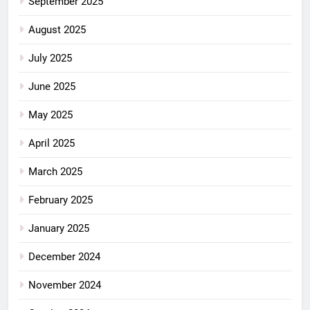
September 2025
August 2025
July 2025
June 2025
May 2025
April 2025
March 2025
February 2025
January 2025
December 2024
November 2024