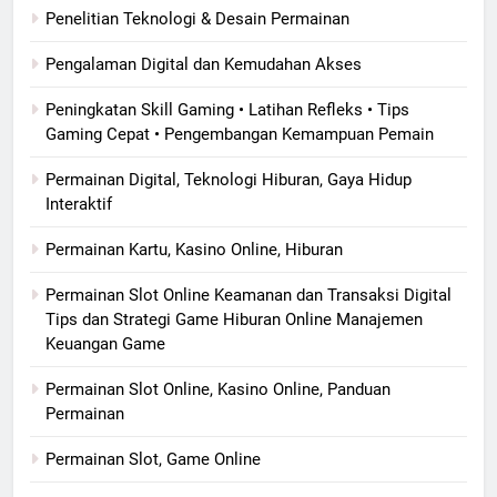
Penelitian Teknologi & Desain Permainan
Pengalaman Digital dan Kemudahan Akses
Peningkatan Skill Gaming • Latihan Refleks • Tips
Gaming Cepat • Pengembangan Kemampuan Pemain
Permainan Digital, Teknologi Hiburan, Gaya Hidup
Interaktif
Permainan Kartu, Kasino Online, Hiburan
Permainan Slot Online Keamanan dan Transaksi Digital
Tips dan Strategi Game Hiburan Online Manajemen
Keuangan Game
Permainan Slot Online, Kasino Online, Panduan
Permainan
Permainan Slot, Game Online