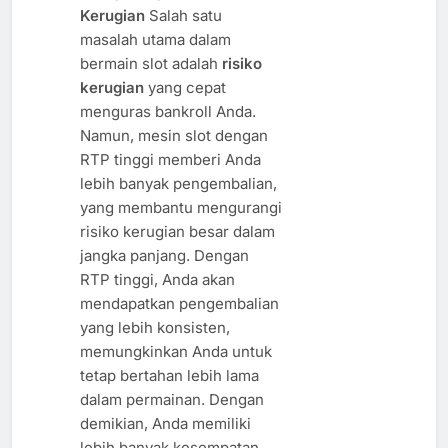
Kerugian
Salah satu
masalah utama dalam
bermain slot adalah
risiko
kerugian
yang cepat
menguras bankroll Anda.
Namun, mesin slot dengan
RTP tinggi memberi Anda
lebih banyak pengembalian,
yang membantu mengurangi
risiko kerugian besar dalam
jangka panjang. Dengan
RTP tinggi, Anda akan
mendapatkan pengembalian
yang lebih konsisten,
memungkinkan Anda untuk
tetap bertahan lebih lama
dalam permainan. Dengan
demikian, Anda memiliki
lebih banyak kesempatan