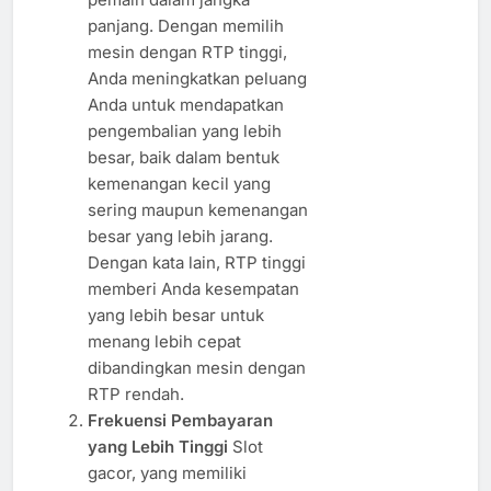
panjang. Dengan memilih
mesin dengan RTP tinggi,
Anda meningkatkan peluang
Anda untuk mendapatkan
pengembalian yang lebih
besar, baik dalam bentuk
kemenangan kecil yang
sering maupun kemenangan
besar yang lebih jarang.
Dengan kata lain, RTP tinggi
memberi Anda kesempatan
yang lebih besar untuk
menang lebih cepat
dibandingkan mesin dengan
RTP rendah.
Frekuensi Pembayaran
yang Lebih Tinggi
Slot
gacor, yang memiliki