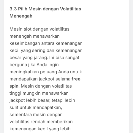
3.3
Pilih Mesin dengan Volatilitas
Menengah
Mesin slot dengan volatilitas
menengah menawarkan
keseimbangan antara kemenangan
kecil yang sering dan kemenangan
besar yang jarang. Ini bisa sangat
berguna jika Anda ingin
meningkatkan peluang Anda untuk
mendapatkan jackpot selama
free
spin
. Mesin dengan volatilitas
tinggi mungkin menawarkan
jackpot lebih besar, tetapi lebih
sulit untuk mendapatkan,
sementara mesin dengan
volatilitas rendah memberikan
kemenangan kecil yang lebih