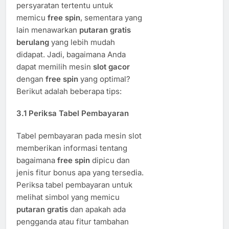
persyaratan tertentu untuk
memicu
free spin
, sementara yang
lain menawarkan
putaran gratis
berulang
yang lebih mudah
didapat. Jadi, bagaimana Anda
dapat memilih mesin
slot gacor
dengan
free spin
yang optimal?
Berikut adalah beberapa tips:
3.1
Periksa Tabel Pembayaran
Tabel pembayaran pada mesin slot
memberikan informasi tentang
bagaimana
free spin
dipicu dan
jenis fitur bonus apa yang tersedia.
Periksa tabel pembayaran untuk
melihat simbol yang memicu
putaran gratis
dan apakah ada
pengganda atau fitur tambahan