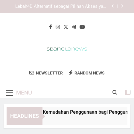
Skip
Panduan Menggunakan Slot Lebah4D Secara
to
Aman dan Nyaman untuk Pengalaman Akses
yang Lebih Terarah
content
LAE138 Login dan Kebiasaan Digital yang Lebih
Aman
Slot Lebah4D dan Kemudahan Penggunaan bagi
Pengguna Aktif Digital
Lebah4D Alternatif sebagai Pilihan Akses yang
Lebih Praktis
Panduan Menggunakan Slot Lebah4D Secara
Aman dan Nyaman untuk Pengalaman Akses
SB Angla News
yang Lebih Terarah
Dapatkan Berita Terbaru Dan Terpercaya
LAE138 Login dan Kebiasaan Digital yang Lebih
NEWSLETTER
RANDOM NEWS
Aman
Dari Bangladesh Di SB Angla News. Ikuti
Berita Politik, Bisnis, Dan Sosial.
MENU
ot Lebah4D dan Kemudahan Penggunaan bagi Pengguna Aktif D
HEADLINES
onths Ago