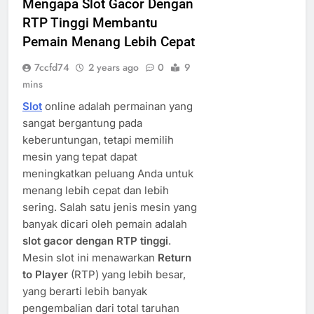
Mengapa Slot Gacor Dengan
RTP Tinggi Membantu
Pemain Menang Lebih Cepat
7ccfd74
2 years ago
0
9
mins
Slot
online adalah permainan yang
sangat bergantung pada
keberuntungan, tetapi memilih
mesin yang tepat dapat
meningkatkan peluang Anda untuk
menang lebih cepat dan lebih
sering. Salah satu jenis mesin yang
banyak dicari oleh pemain adalah
slot gacor dengan RTP tinggi
.
Mesin slot ini menawarkan
Return
to Player
(RTP) yang lebih besar,
yang berarti lebih banyak
pengembalian dari total taruhan