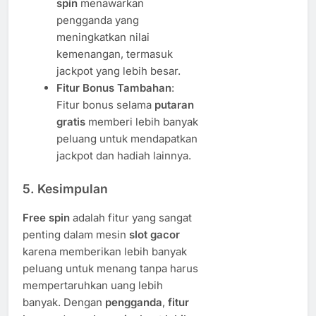
spin
menawarkan
pengganda yang
meningkatkan nilai
kemenangan, termasuk
jackpot yang lebih besar.
Fitur Bonus Tambahan
:
Fitur bonus selama
putaran
gratis
memberi lebih banyak
peluang untuk mendapatkan
jackpot dan hadiah lainnya.
5.
Kesimpulan
Free spin
adalah fitur yang sangat
penting dalam mesin
slot gacor
karena memberikan lebih banyak
peluang untuk menang tanpa harus
mempertaruhkan uang lebih
banyak. Dengan
pengganda
,
fitur