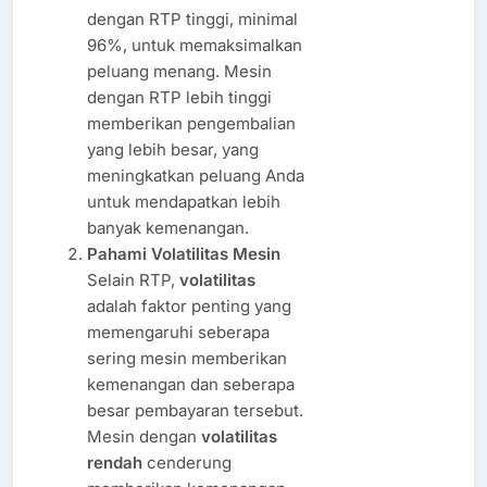
dengan RTP tinggi, minimal
96%, untuk memaksimalkan
peluang menang. Mesin
dengan RTP lebih tinggi
memberikan pengembalian
yang lebih besar, yang
meningkatkan peluang Anda
untuk mendapatkan lebih
banyak kemenangan.
Pahami Volatilitas Mesin
Selain RTP,
volatilitas
adalah faktor penting yang
memengaruhi seberapa
sering mesin memberikan
kemenangan dan seberapa
besar pembayaran tersebut.
Mesin dengan
volatilitas
rendah
cenderung