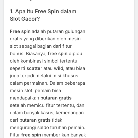
1.
Apa Itu Free Spin dalam
Slot Gacor?
Free spin
adalah putaran gulungan
gratis yang diberikan oleh mesin
slot sebagai bagian dari fitur
bonus. Biasanya,
free spin
dipicu
oleh kombinasi simbol tertentu
seperti
scatter
atau
wild
, atau bisa
juga terjadi melalui misi khusus
dalam permainan. Dalam beberapa
mesin slot, pemain bisa
mendapatkan
putaran gratis
setelah memicu fitur tertentu, dan
dalam banyak kasus, kemenangan
dari
putaran gratis
tidak
mengurangi saldo taruhan pemain.
Fitur
free spin
memberikan banyak