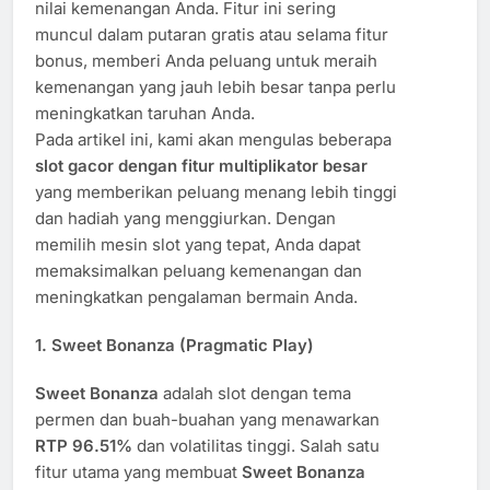
nilai kemenangan Anda. Fitur ini sering
muncul dalam putaran gratis atau selama fitur
bonus, memberi Anda peluang untuk meraih
kemenangan yang jauh lebih besar tanpa perlu
meningkatkan taruhan Anda.
Pada artikel ini, kami akan mengulas beberapa
slot gacor dengan fitur multiplikator besar
yang memberikan peluang menang lebih tinggi
dan hadiah yang menggiurkan. Dengan
memilih mesin slot yang tepat, Anda dapat
memaksimalkan peluang kemenangan dan
meningkatkan pengalaman bermain Anda.
1.
Sweet Bonanza (Pragmatic Play)
Sweet Bonanza
adalah slot dengan tema
permen dan buah-buahan yang menawarkan
RTP 96.51%
dan volatilitas tinggi. Salah satu
fitur utama yang membuat
Sweet Bonanza