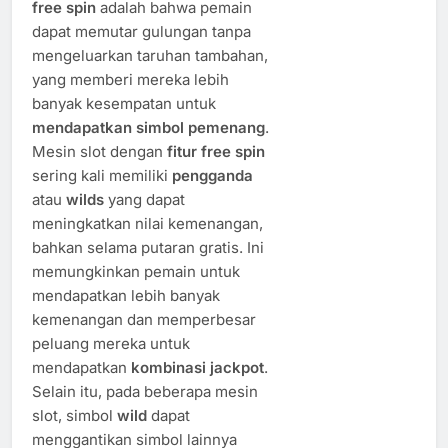
free spin
adalah bahwa pemain
dapat memutar gulungan tanpa
mengeluarkan taruhan tambahan,
yang memberi mereka lebih
banyak kesempatan untuk
mendapatkan simbol pemenang
.
Mesin slot dengan
fitur free spin
sering kali memiliki
pengganda
atau
wilds
yang dapat
meningkatkan nilai kemenangan,
bahkan selama putaran gratis. Ini
memungkinkan pemain untuk
mendapatkan lebih banyak
kemenangan dan memperbesar
peluang mereka untuk
mendapatkan
kombinasi jackpot
.
Selain itu, pada beberapa mesin
slot, simbol
wild
dapat
menggantikan simbol lainnya