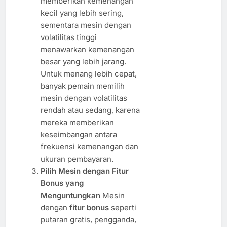
memberikan kemenangan
kecil yang lebih sering,
sementara mesin dengan
volatilitas tinggi
menawarkan kemenangan
besar yang lebih jarang.
Untuk menang lebih cepat,
banyak pemain memilih
mesin dengan volatilitas
rendah atau sedang, karena
mereka memberikan
keseimbangan antara
frekuensi kemenangan dan
ukuran pembayaran.
Pilih Mesin dengan Fitur
Bonus yang
Menguntungkan
Mesin
dengan
fitur bonus
seperti
putaran gratis, pengganda,