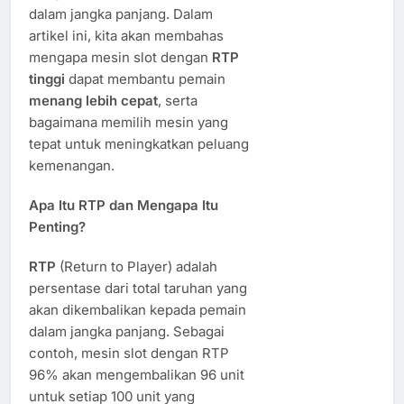
dalam jangka panjang. Dalam
artikel ini, kita akan membahas
mengapa mesin slot dengan
RTP
tinggi
dapat membantu pemain
menang lebih cepat
, serta
bagaimana memilih mesin yang
tepat untuk meningkatkan peluang
kemenangan.
Apa Itu RTP dan Mengapa Itu
Penting?
RTP
(Return to Player) adalah
persentase dari total taruhan yang
akan dikembalikan kepada pemain
dalam jangka panjang. Sebagai
contoh, mesin slot dengan RTP
96% akan mengembalikan 96 unit
untuk setiap 100 unit yang