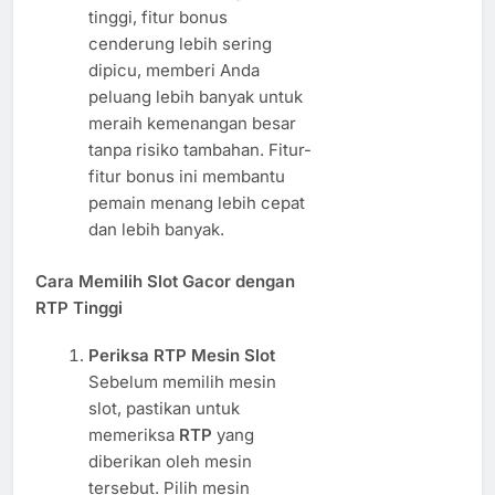
tinggi, fitur bonus
cenderung lebih sering
dipicu, memberi Anda
peluang lebih banyak untuk
meraih kemenangan besar
tanpa risiko tambahan. Fitur-
fitur bonus ini membantu
pemain menang lebih cepat
dan lebih banyak.
Cara Memilih Slot Gacor dengan
RTP Tinggi
Periksa RTP Mesin Slot
Sebelum memilih mesin
slot, pastikan untuk
memeriksa
RTP
yang
diberikan oleh mesin
tersebut. Pilih mesin