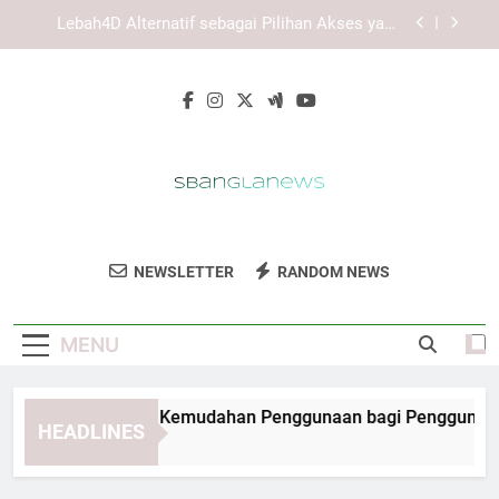
Skip
Panduan Menggunakan Slot Lebah4D Secara
to
Aman dan Nyaman untuk Pengalaman Akses
yang Lebih Terarah
content
LAE138 Login dan Kebiasaan Digital yang Lebih
Aman
Slot Lebah4D dan Kemudahan Penggunaan bagi
Pengguna Aktif Digital
Lebah4D Alternatif sebagai Pilihan Akses yang
Lebih Praktis
Panduan Menggunakan Slot Lebah4D Secara
Aman dan Nyaman untuk Pengalaman Akses
SB Angla News
yang Lebih Terarah
Dapatkan Berita Terbaru Dan Terpercaya
LAE138 Login dan Kebiasaan Digital yang Lebih
NEWSLETTER
RANDOM NEWS
Aman
Dari Bangladesh Di SB Angla News. Ikuti
Berita Politik, Bisnis, Dan Sosial.
MENU
ot Lebah4D dan Kemudahan Penggunaan bagi Pengguna Aktif D
HEADLINES
onths Ago