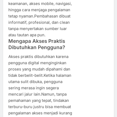
keamanan, akses mobile, navigasi,
hingga cara menjaga pengalaman
tetap nyaman.Pembahasan dibuat
informatif, profesional, dan clean
tanpa menyertakan sumber luar
atau tautan apa pun.
Mengapa Akses Praktis
Dibutuhkan Pengguna?
Akses praktis dibutuhkan karena
pengguna digital menginginkan
proses yang mudah dipahami dan
tidak berbelit-belit.Ketika halaman
utama sulit dibuka, pengguna
sering merasa ingin segera
mencari jalur lain.Namun, tanpa
pemahaman yang tepat, tindakan
terburu-buru justru bisa membuat
pengalaman akses menjadi kurang