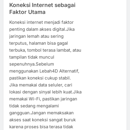
Koneksi Internet sebagai
Faktor Utama
Koneksi internet menjadi faktor
penting dalam akses digital.Jika
jaringan lemah atau sering
terputus, halaman bisa gagal
terbuka, tombol terasa lambat, atau
tampilan tidak muncul
sepenuhnya.Sebelum
menggunakan Lebah4D Alternatif,
pastikan koneksi cukup stabil.
Jika memakai data seluler, cari
lokasi dengan sinyal lebih kuat.Jika
memakai Wi-Fi, pastikan jaringan
tidak sedang mengalami
gangguan.Jangan memaksakan
akses saat koneksi sangat buruk
karena proses bisa terasa tidak