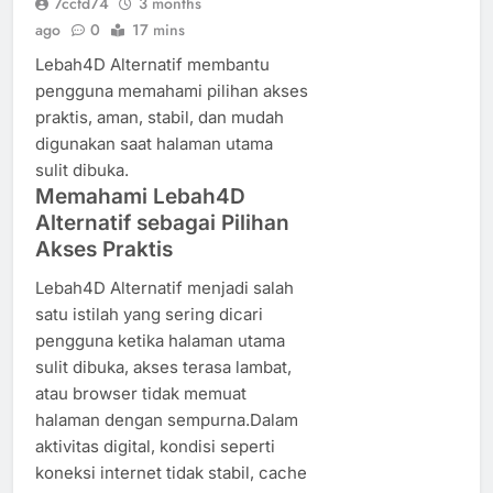
7ccfd74
3 months
ago
0
17 mins
Lebah4D Alternatif membantu
pengguna memahami pilihan akses
praktis, aman, stabil, dan mudah
digunakan saat halaman utama
sulit dibuka.
Memahami Lebah4D
Alternatif sebagai Pilihan
Akses Praktis
Lebah4D Alternatif menjadi salah
satu istilah yang sering dicari
pengguna ketika halaman utama
sulit dibuka, akses terasa lambat,
atau browser tidak memuat
halaman dengan sempurna.Dalam
aktivitas digital, kondisi seperti
koneksi internet tidak stabil, cache