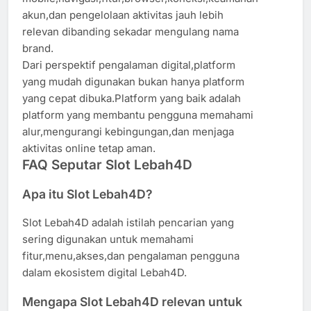
akun,dan pengelolaan aktivitas jauh lebih
relevan dibanding sekadar mengulang nama
brand.
Dari perspektif pengalaman digital,platform
yang mudah digunakan bukan hanya platform
yang cepat dibuka.Platform yang baik adalah
platform yang membantu pengguna memahami
alur,mengurangi kebingungan,dan menjaga
aktivitas online tetap aman.
FAQ Seputar Slot Lebah4D
Apa itu Slot Lebah4D?
Slot Lebah4D adalah istilah pencarian yang
sering digunakan untuk memahami
fitur,menu,akses,dan pengalaman pengguna
dalam ekosistem digital Lebah4D.
Mengapa Slot Lebah4D relevan untuk