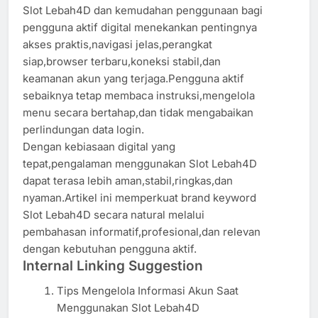
Slot Lebah4D dan kemudahan penggunaan bagi
pengguna aktif digital menekankan pentingnya
akses praktis,navigasi jelas,perangkat
siap,browser terbaru,koneksi stabil,dan
keamanan akun yang terjaga.Pengguna aktif
sebaiknya tetap membaca instruksi,mengelola
menu secara bertahap,dan tidak mengabaikan
perlindungan data login.
Dengan kebiasaan digital yang
tepat,pengalaman menggunakan Slot Lebah4D
dapat terasa lebih aman,stabil,ringkas,dan
nyaman.Artikel ini memperkuat brand keyword
Slot Lebah4D secara natural melalui
pembahasan informatif,profesional,dan relevan
dengan kebutuhan pengguna aktif.
Internal Linking Suggestion
Tips Mengelola Informasi Akun Saat
Menggunakan Slot Lebah4D