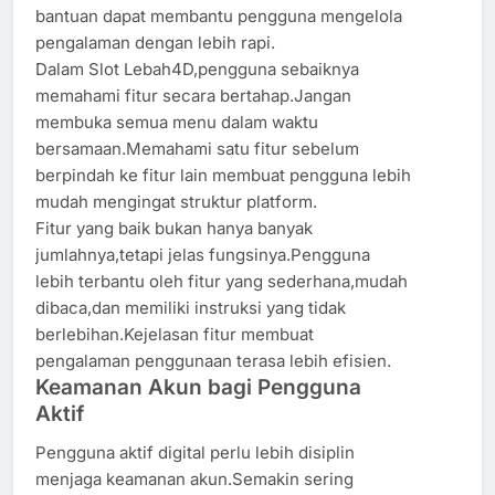
bantuan dapat membantu pengguna mengelola
pengalaman dengan lebih rapi.
Dalam Slot Lebah4D,pengguna sebaiknya
memahami fitur secara bertahap.Jangan
membuka semua menu dalam waktu
bersamaan.Memahami satu fitur sebelum
berpindah ke fitur lain membuat pengguna lebih
mudah mengingat struktur platform.
Fitur yang baik bukan hanya banyak
jumlahnya,tetapi jelas fungsinya.Pengguna
lebih terbantu oleh fitur yang sederhana,mudah
dibaca,dan memiliki instruksi yang tidak
berlebihan.Kejelasan fitur membuat
pengalaman penggunaan terasa lebih efisien.
Keamanan Akun bagi Pengguna
Aktif
Pengguna aktif digital perlu lebih disiplin
menjaga keamanan akun.Semakin sering