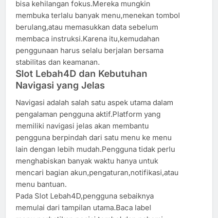
bisa kehilangan fokus.Mereka mungkin
membuka terlalu banyak menu,menekan tombol
berulang,atau memasukkan data sebelum
membaca instruksi.Karena itu,kemudahan
penggunaan harus selalu berjalan bersama
stabilitas dan keamanan.
Slot Lebah4D dan Kebutuhan
Navigasi yang Jelas
Navigasi adalah salah satu aspek utama dalam
pengalaman pengguna aktif.Platform yang
memiliki navigasi jelas akan membantu
pengguna berpindah dari satu menu ke menu
lain dengan lebih mudah.Pengguna tidak perlu
menghabiskan banyak waktu hanya untuk
mencari bagian akun,pengaturan,notifikasi,atau
menu bantuan.
Pada Slot Lebah4D,pengguna sebaiknya
memulai dari tampilan utama.Baca label