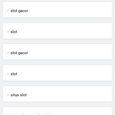
slot gacor
slot
slot gacor
slot
situs slot