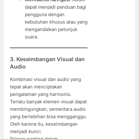
dapat menjadi panduan bagi
pengguna dengan
kebutuhan khusus atau yang
mengandalkan petunjuk
suara.
3. Keseimbangan Visual dan
Audio
Kombinasi visual dan audio yang
tepat akan menciptakan
pengalaman yang harmonis.
Terlalu banyak elemen visual dapat
membingungkan, sementara audio
yang berlebihan bisa mengganggu.
Oleh karena itu, keseimbangan
menjadi kunci.
Prinsip penting dalam