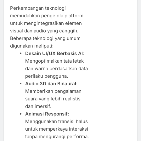
Perkembangan teknologi
memudahkan pengelola platform
untuk mengintegrasikan elemen
visual dan audio yang canggih.
Beberapa teknologi yang umum
digunakan meliputi:
Desain UI/UX Berbasis AI
:
Mengoptimalkan tata letak
dan warna berdasarkan data
perilaku pengguna.
Audio 3D dan Binaural
:
Memberikan pengalaman
suara yang lebih realistis
dan imersif.
Animasi Responsif
:
Menggunakan transisi halus
untuk memperkaya interaksi
tanpa mengurangi performa.