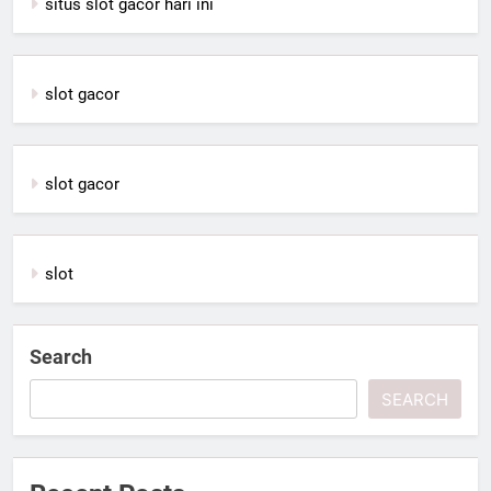
situs slot gacor hari ini
slot gacor
slot gacor
slot
Search
SEARCH