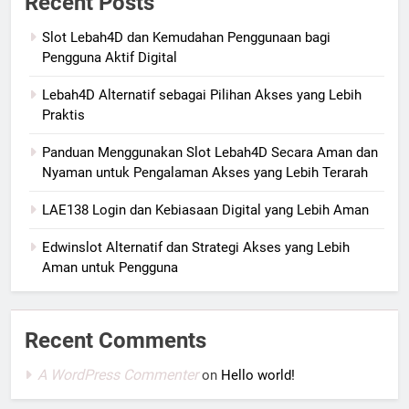
Recent Posts
Slot Lebah4D dan Kemudahan Penggunaan bagi
Pengguna Aktif Digital
Lebah4D Alternatif sebagai Pilihan Akses yang Lebih
Praktis
Panduan Menggunakan Slot Lebah4D Secara Aman dan
Nyaman untuk Pengalaman Akses yang Lebih Terarah
LAE138 Login dan Kebiasaan Digital yang Lebih Aman
Edwinslot Alternatif dan Strategi Akses yang Lebih
Aman untuk Pengguna
Recent Comments
A WordPress Commenter
on
Hello world!