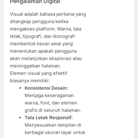
Pengalaman Digital
Visual adalah bahasa pertama yang
ditangkap pengguna ketika
mengakses platform. Warna, tata
letak, tipografi, dan ikonografi
membentuk kesan awal yang
menentukan apakah pengguna
akan melanjutkan eksplorasi atau
meninggalkan halaman.
Elemen visual yang efektif
biasanya memiliki:
Konsistensi Desain
:
Menjaga keseragaman
warna, font, dan elemen
grafis di seluruh halaman.
Tata Letak Responsif
:
Menyesuaikan tampilan di
berbagai ukuran layar untuk