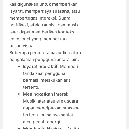
kali digunakan untuk memberikan
isyarat, memperkaya suasana, atau
mempertegas interaksi. Suara
notifikasi, efek transisi, dan musik
latar dapat memberikan konteks
emosional yang memperkuat
pesan visual.
Beberapa peran utama audio dalam
pengalaman pengguna antara lain:
Isyarat Interaktif
: Memberi
tanda saat pengguna
berhasil melakukan aksi
tertentu.
Meningkatkan Imersi
:
Musik latar atau efek suara
dapat menciptakan suasana
tertentu, misalnya santai
atau penuh energi.
Membantu Navigasi
: Audio