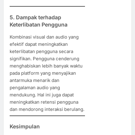
5. Dampak terhadap
Keterlibatan Pengguna
Kombinasi visual dan audio yang
efektif dapat meningkatkan
keterlibatan pengguna secara
signifikan. Pengguna cenderung
menghabiskan lebih banyak waktu
pada platform yang menyajikan
antarmuka menarik dan
pengalaman audio yang
mendukung. Hal ini juga dapat
meningkatkan retensi pengguna
dan mendorong interaksi berulang.
Kesimpulan