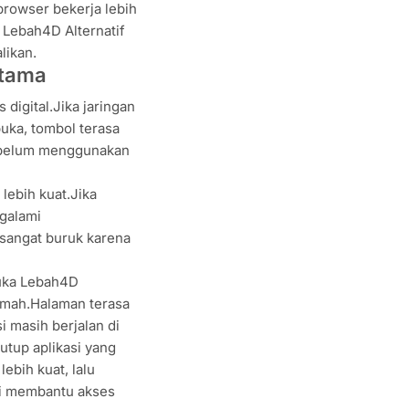
browser bekerja lebih
 Lebah4D Alternatif
likan.
Utama
 digital.Jika jaringan
buka, tombol terasa
Sebelum menggunakan
 lebih kuat.Jika
ngalami
sangat buruk karena
uka Lebah4D
rumah.Halaman terasa
 masih berjalan di
utup aplikasi yang
ebih kuat, lalu
ni membantu akses