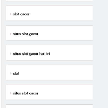
slot gacor
situs slot gacor
situs slot gacor hari ini
slot
situs slot gacor