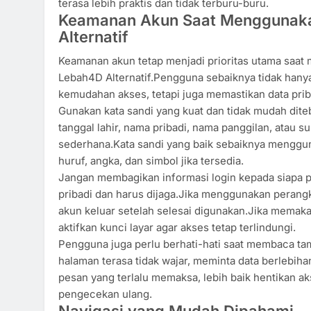
terasa lebih praktis dan tidak terburu-buru.
Keamanan Akun Saat Menggunak
Alternatif
Keamanan akun tetap menjadi prioritas utama saa
Lebah4D Alternatif.Pengguna sebaiknya tidak hany
kemudahan akses, tetapi juga memastikan data priba
Gunakan kata sandi yang kuat dan tidak mudah dit
tanggal lahir, nama pribadi, nama panggilan, atau 
sederhana.Kata sandi yang baik sebaiknya menggu
huruf, angka, dan simbol jika tersedia.
Jangan membagikan informasi login kepada siapa p
pribadi dan harus dijaga.Jika menggunakan perang
akun keluar setelah selesai digunakan.Jika memakai
aktifkan kunci layar agar akses tetap terlindungi.
Pengguna juga perlu berhati-hati saat membaca ta
halaman terasa tidak wajar, meminta data berlebih
pesan yang terlalu memaksa, lebih baik hentikan a
pengecekan ulang.
Navigasi yang Mudah Dipahami