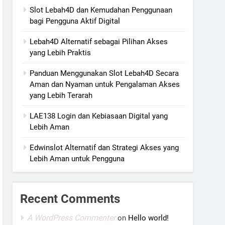
Slot Lebah4D dan Kemudahan Penggunaan
bagi Pengguna Aktif Digital
Lebah4D Alternatif sebagai Pilihan Akses
yang Lebih Praktis
Panduan Menggunakan Slot Lebah4D Secara
Aman dan Nyaman untuk Pengalaman Akses
yang Lebih Terarah
LAE138 Login dan Kebiasaan Digital yang
Lebih Aman
Edwinslot Alternatif dan Strategi Akses yang
Lebih Aman untuk Pengguna
Recent Comments
A WordPress Commenter
on
Hello world!