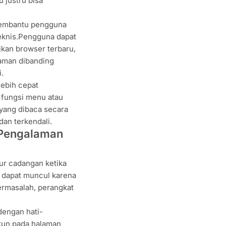
 justru bisa
 membantu pengguna
eknis.Pengguna dapat
kan browser terbaru,
 aman dibanding
.
lebih cepat
 fungsi menu atau
yang dibaca secara
dan terkendali.
 Pengalaman
lur cadangan ketika
s dapat muncul karena
bermasalah, perangkat
dengan hati-
kun pada halaman