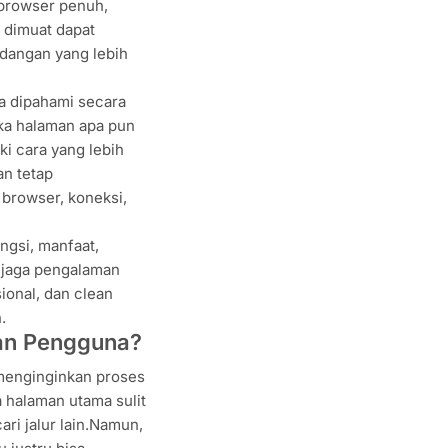
e browser penuh,
i dimuat dapat
dangan yang lebih
ya dipahami secara
ka halaman apa pun
ki cara yang lebih
an tetap
browser, koneksi,
ungsi, manfaat,
njaga pengalaman
ional, dan clean
.
an Pengguna?
 menginginkan proses
a halaman utama sulit
ri jalur lain.Namun,