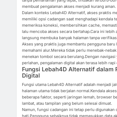
tanpa pemahaman yang tepat, tindakan terburu-buru
membuat pengalaman akses menjadi kurang aman.
Dalam konteks Lebah4D Alternatif, akses praktis
memiliki opsi cadangan saat menghadapi kendala t
memeriksa koneksi, membersihkan cache, memasti
lalu mencoba akses secara bertahap.Cara ini lebih
langsung membuka banyak halaman tanpa verifikasi
Akses yang praktis juga membantu pengguna baru 
memahami alur.Mereka tidak perlu menebak-nebak
menekan tombol secara berulang.Dengan navigasi 
perlahan, pengalaman digital akan terasa lebih rapi 
Fungsi Lebah4D Alternatif dalam
Digital
Fungsi utama Lebah4D Alternatif adalah menjadi ja
halaman utama tidak berjalan normal.Kendala akse
beberapa faktor, seperti jaringan lemah, browser 
lambat, atau tampilan yang belum selesai dimuat.
Namun, fungsi cadangan ini tetap perlu digunakan 
hati.Pengguna sebaiknya tidak memasukkan data a