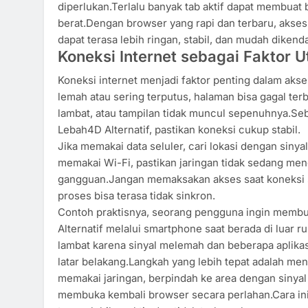
diperlukan.Terlalu banyak tab aktif dapat membuat 
berat.Dengan browser yang rapi dan terbaru, akses
dapat terasa lebih ringan, stabil, dan mudah dikenda
Koneksi Internet sebagai Faktor 
Koneksi internet menjadi faktor penting dalam akses
lemah atau sering terputus, halaman bisa gagal ter
lambat, atau tampilan tidak muncul sepenuhnya.
Lebah4D Alternatif, pastikan koneksi cukup stabil.
Jika memakai data seluler, cari lokasi dengan sinyal
memakai Wi-Fi, pastikan jaringan tidak sedang me
gangguan.Jangan memaksakan akses saat koneksi 
proses bisa terasa tidak sinkron.
Contoh praktisnya, seorang pengguna ingin memb
Alternatif melalui smartphone saat berada di luar 
lambat karena sinyal melemah dan beberapa aplikasi
latar belakang.Langkah yang lebih tepat adalah men
memakai jaringan, berpindah ke area dengan sinyal l
membuka kembali browser secara perlahan.Cara i