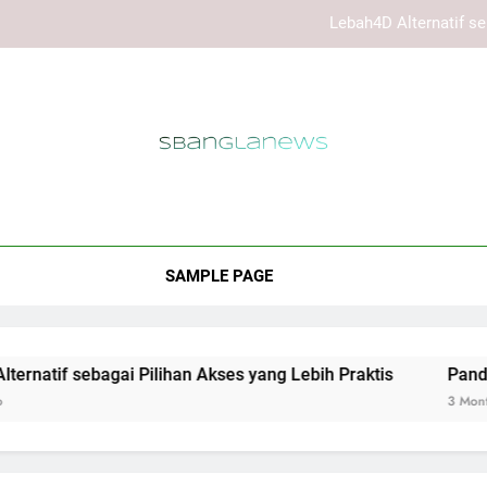
Lebah4D Alternatif se
Panduan Menggunakan Slot Lebah4D Secara Aman dan Nyaman
LAE138 Login d
Slot Lebah4D dan Kemudahan Pe
Angla News
Lebah4D Alternatif se
erita Terbaru Dan Terpercaya Dari Bangladesh Di SB Angla News. 
Panduan Menggunakan Slot Lebah4D Secara Aman dan Nyaman
SAMPLE PAGE
LAE138 Login d
ebagai Pilihan Akses yang Lebih Praktis
Panduan Menggu
3 Months Ago