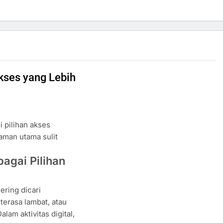
Akses yang Lebih
pilihan akses
laman utama sulit
agai Pilihan
ering dicari
terasa lambat, atau
am aktivitas digital,