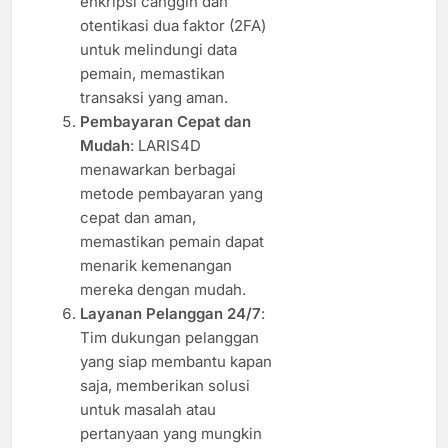
enkripsi canggih dan
otentikasi dua faktor (2FA)
untuk melindungi data
pemain, memastikan
transaksi yang aman.
Pembayaran Cepat dan
Mudah
: LARIS4D
menawarkan berbagai
metode pembayaran yang
cepat dan aman,
memastikan pemain dapat
menarik kemenangan
mereka dengan mudah.
Layanan Pelanggan 24/7
:
Tim dukungan pelanggan
yang siap membantu kapan
saja, memberikan solusi
untuk masalah atau
pertanyaan yang mungkin