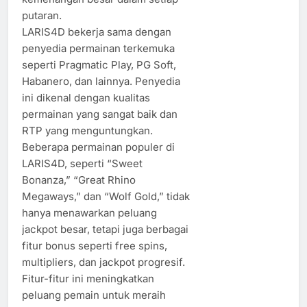
putaran.
LARIS4D bekerja sama dengan
penyedia permainan terkemuka
seperti Pragmatic Play, PG Soft,
Habanero, dan lainnya. Penyedia
ini dikenal dengan kualitas
permainan yang sangat baik dan
RTP yang menguntungkan.
Beberapa permainan populer di
LARIS4D, seperti “Sweet
Bonanza,” “Great Rhino
Megaways,” dan “Wolf Gold,” tidak
hanya menawarkan peluang
jackpot besar, tetapi juga berbagai
fitur bonus seperti free spins,
multipliers, dan jackpot progresif.
Fitur-fitur ini meningkatkan
peluang pemain untuk meraih