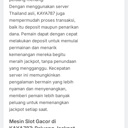
Dengan menggunakan server
Thailand asli, KAYA787 juga
mempermudah proses transaksi,
baik itu deposit maupun penarikan
dana. Pemain dapat dengan cepat
melakukan deposit untuk memulai
permainan dan menarik
kemenangan mereka begitu
meraih jackpot, tanpa penundaan
yang mengganggu. Kecepatan
server ini memungkinkan
pengalaman bermain yang lebih
nyaman dan menyenangkan,
memberi pemain lebih banyak
peluang untuk memenangkan
jackpot setiap saat.
Mesin Slot Gacor di