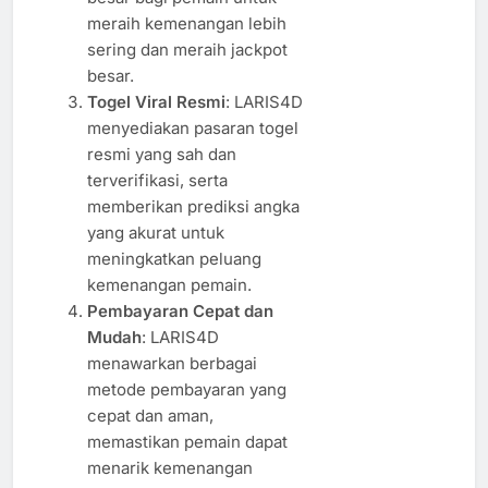
meraih kemenangan lebih
sering dan meraih jackpot
besar.
Togel Viral Resmi
: LARIS4D
menyediakan pasaran togel
resmi yang sah dan
terverifikasi, serta
memberikan prediksi angka
yang akurat untuk
meningkatkan peluang
kemenangan pemain.
Pembayaran Cepat dan
Mudah
: LARIS4D
menawarkan berbagai
metode pembayaran yang
cepat dan aman,
memastikan pemain dapat
menarik kemenangan