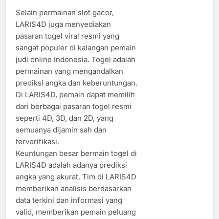
Selain permainan slot gacor,
LARIS4D juga menyediakan
pasaran togel viral resmi yang
sangat populer di kalangan pemain
judi online Indonesia. Togel adalah
permainan yang mengandalkan
prediksi angka dan keberuntungan.
Di LARIS4D, pemain dapat memilih
dari berbagai pasaran togel resmi
seperti 4D, 3D, dan 2D, yang
semuanya dijamin sah dan
terverifikasi.
Keuntungan besar bermain togel di
LARIS4D adalah adanya prediksi
angka yang akurat. Tim di LARIS4D
memberikan analisis berdasarkan
data terkini dan informasi yang
valid, memberikan pemain peluang