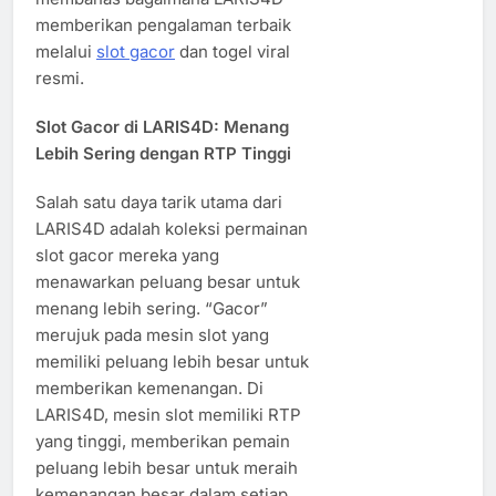
memberikan pengalaman terbaik
melalui
slot gacor
dan togel viral
resmi.
Slot Gacor di LARIS4D: Menang
Lebih Sering dengan RTP Tinggi
Salah satu daya tarik utama dari
LARIS4D adalah koleksi permainan
slot gacor mereka yang
menawarkan peluang besar untuk
menang lebih sering. “Gacor”
merujuk pada mesin slot yang
memiliki peluang lebih besar untuk
memberikan kemenangan. Di
LARIS4D, mesin slot memiliki RTP
yang tinggi, memberikan pemain
peluang lebih besar untuk meraih
kemenangan besar dalam setiap