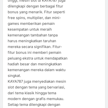
tinggi, mesin slot di KAYA787 juga
dilengkapi dengan berbagai fitur
bonus yang menarik. Fitur seperti
free spins, multiplier, dan mini-
games memberikan pemain
kesempatan untuk meraih
kemenangan tambahan tanpa
harus meningkatkan taruhan
mereka secara signifikan. Fitur-
fitur bonus ini memberi pemain
peluang ekstra untuk mendapatkan
hadiah besar dan meningkatkan
kemenangan mereka dalam waktu
singkat.
KAYA787 juga menyediakan mesin
slot dengan tema yang bervariasi,
dari tema klasik hingga tema
modern dengan grafis memukau.
Setiap tema dilengkapi dengan