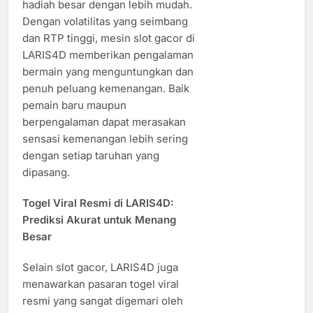
hadiah besar dengan lebih mudah.
Dengan volatilitas yang seimbang
dan RTP tinggi, mesin slot gacor di
LARIS4D memberikan pengalaman
bermain yang menguntungkan dan
penuh peluang kemenangan. Baik
pemain baru maupun
berpengalaman dapat merasakan
sensasi kemenangan lebih sering
dengan setiap taruhan yang
dipasang.
Togel Viral Resmi di LARIS4D:
Prediksi Akurat untuk Menang
Besar
Selain slot gacor, LARIS4D juga
menawarkan pasaran togel viral
resmi yang sangat digemari oleh