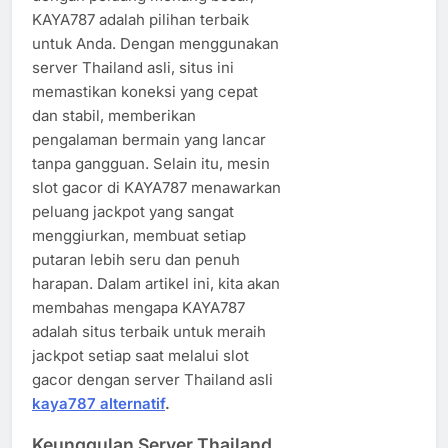
KAYA787 adalah pilihan terbaik
untuk Anda. Dengan menggunakan
server Thailand asli, situs ini
memastikan koneksi yang cepat
dan stabil, memberikan
pengalaman bermain yang lancar
tanpa gangguan. Selain itu, mesin
slot gacor di KAYA787 menawarkan
peluang jackpot yang sangat
menggiurkan, membuat setiap
putaran lebih seru dan penuh
harapan. Dalam artikel ini, kita akan
membahas mengapa KAYA787
adalah situs terbaik untuk meraih
jackpot setiap saat melalui slot
gacor dengan server Thailand asli
kaya787 alternatif
.
Keunggulan Server Thailand