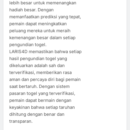
lebih besar untuk memenangkan
hadiah besar. Dengan
memanfaatkan prediksi yang tepat,
pemain dapat meningkatkan
peluang mereka untuk meraih
kemenangan besar dalam setiap
pengundian togel.
LARIS4D memastikan bahwa setiap
hasil pengundian togel yang
dikeluarkan adalah sah dan
terverifikasi, memberikan rasa
aman dan percaya diri bagi pemain
saat bertaruh. Dengan sistem
pasaran togel yang terverifikasi,
pemain dapat bermain dengan
keyakinan bahwa setiap taruhan
dihitung dengan benar dan
transparan.