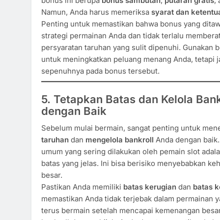
bonus ini berupa
bonus sambutan
,
putaran gratis
,
Namun, Anda harus memeriksa
syarat dan ketentu
Penting untuk memastikan bahwa bonus yang dita
strategi permainan Anda dan tidak terlalu member
persyaratan taruhan yang sulit dipenuhi. Gunakan 
untuk meningkatkan peluang menang Anda, tetapi 
sepenuhnya pada bonus tersebut.
5. Tetapkan Batas dan Kelola Ban
dengan Baik
Sebelum mulai bermain, sangat penting untuk me
taruhan
dan
mengelola bankroll
Anda dengan baik.
umum yang sering dilakukan oleh pemain slot adal
batas yang jelas. Ini bisa berisiko menyebabkan ke
besar.
Pastikan Anda memiliki
batas kerugian
dan
batas 
memastikan Anda tidak terjebak dalam permainan ya
terus bermain setelah mencapai kemenangan besa