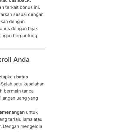
 atau
cashback
.
an
terkait bonus ini.
warkan sesuai dengan
atkan dengan
bonus dengan bijak
jangan bergantung
kroll Anda
netapkan
batas
 Salah satu kesalahan
ah bermain tanpa
hilangan uang yang
kemenangan
untuk
ng terlalu lama atau
r. Dengan mengelola