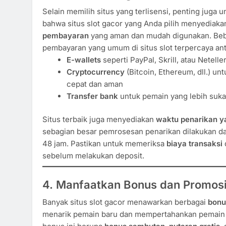
Selain memilih situs yang terlisensi, penting juga
bahwa situs slot gacor yang Anda pilih menyediak
pembayaran
yang aman dan mudah digunakan. Be
pembayaran yang umum di situs slot terpercaya anta
E-wallets
seperti PayPal, Skrill, atau Netelle
Cryptocurrency
(Bitcoin, Ethereum, dll.) un
cepat dan aman
Transfer bank
untuk pemain yang lebih suka
Situs terbaik juga menyediakan
waktu penarikan y
sebagian besar pemrosesan penarikan dilakukan d
48 jam. Pastikan untuk memeriksa
biaya transaksi
sebelum melakukan deposit.
4. Manfaatkan Bonus dan Promosi
Banyak situs slot gacor menawarkan berbagai
bonu
menarik pemain baru dan mempertahankan pemain 