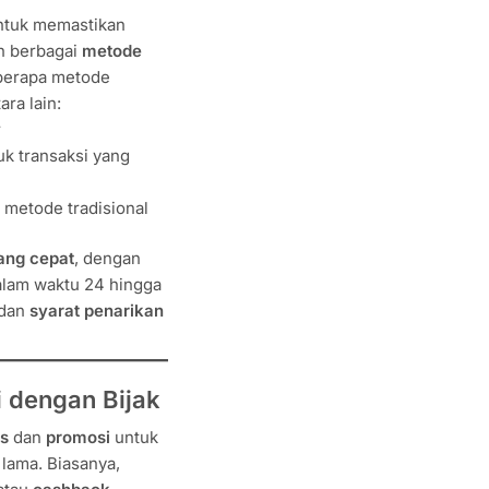
 untuk memastikan
an berbagai
metode
berapa metode
ra lain:
r
tuk transaksi yang
 metode tradisional
ang cepat
, dengan
alam waktu 24 hingga
dan
syarat penarikan
 dengan Bijak
s
dan
promosi
untuk
lama. Biasanya,