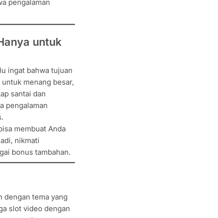
hwa pengalaman
 Hanya untuk
alu ingat bahwa tujuan
 untuk menang besar,
ap santai dan
ga pengalaman
.
 bisa membuat Anda
adi, nikmati
gai bonus tambahan.
in dengan tema yang
ga slot video dengan