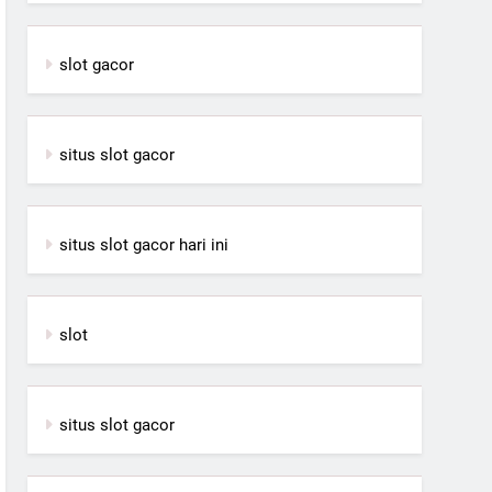
slot gacor
situs slot gacor
situs slot gacor hari ini
slot
situs slot gacor