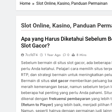
Home
Slot Online, Kasino, Panduan Permainan
Slot Online, Kasino, Panduan Perm
Apa yang Harus Diketahui Sebelum Be
Slot Gacor?
7ccfd74
1 Year Ago
0
8 Mins
Sebelum bermain di situs slot gacor, ada beberapa 
perlu Anda ketahui. Pelajari cara memilih situs te
RTP, dan strategi bermain untuk meningkatkan pe
Bermain di situs
slot gacor
memberikan peluang ba
meraih kemenangan besar, namun sebelum terjun le
beberapa hal penting yang perlu Anda pahami. Situs
dikenal dengan
frekuensi pembayaran
yang lebih 
(Return to Player)
yang lebih baik, menjadi pilihan 
Namun, seperti halnya dengan permainan judi lain