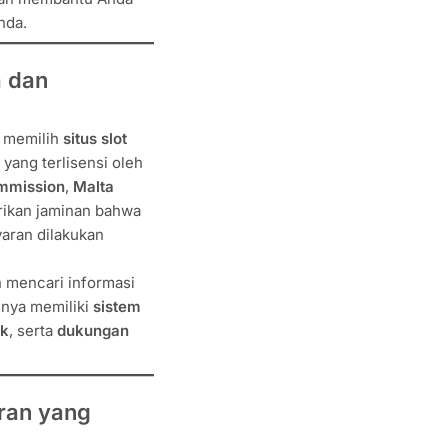
nda.
a dan
k memilih
situs slot
 yang terlisensi oleh
mmission
,
Malta
ikan jaminan bahwa
aran dilakukan
 mencari informasi
mnya memiliki
sistem
ik
, serta
dukungan
ran yang