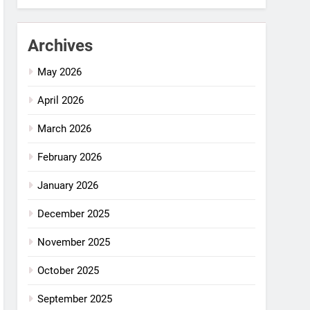
Archives
May 2026
April 2026
March 2026
February 2026
January 2026
December 2025
November 2025
October 2025
September 2025