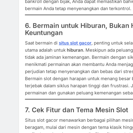
bankroll dengan bijak, Anda dapat memastikan ba
bermain Anda tetap menyenangkan dan terkontrol.
6. Bermain untuk Hiburan, Bukan
Keuntungan
Saat bermain di
situs slot gacor
, penting untuk sel
utama adalah untuk
hiburan
. Meskipun ada peluang
tidak ada jaminan kemenangan. Bermain dengan sik
menikmati permainan akan membantu Anda menja
perjudian tetap menyenangkan dan bebas dari stres
Bermain slot dengan harapan untuk menang besar
terjebak dalam siklus harapan tinggi dan frustrasi. J
permainan dan gunakan peluang kemenangan seba
7. Cek Fitur dan Tema Mesin Slot
Situs slot gacor menawarkan berbagai pilihan mes
beragam, mulai dari mesin dengan tema klasik hing