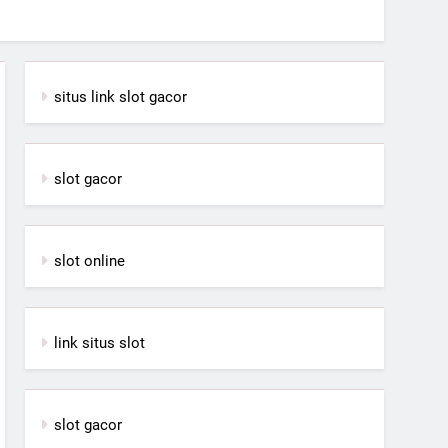
situs link slot gacor
slot gacor
slot online
link situs slot
slot gacor