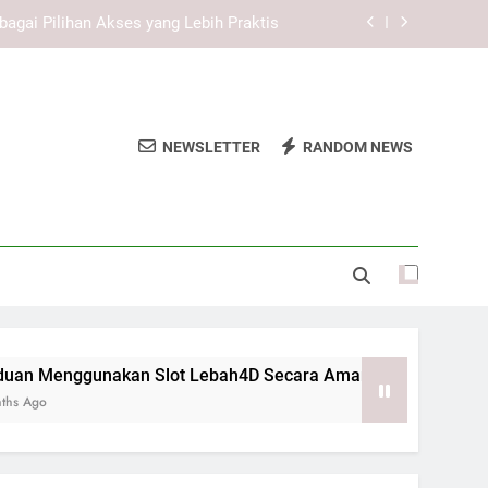
bagai Pilihan Akses yang Lebih Praktis
 untuk Pengalaman Akses yang Lebih
Terarah
an Kebiasaan Digital yang Lebih Aman
NEWSLETTER
RANDOM NEWS
nggunaan bagi Pengguna Aktif Digital
bagai Pilihan Akses yang Lebih Praktis
Ikuti Berita Politik, Bisnis, Dan Sosial.
 untuk Pengalaman Akses yang Lebih
Terarah
an Kebiasaan Digital yang Lebih Aman
akan Slot Lebah4D Secara Aman dan Nyaman untuk Pengala