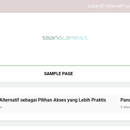
Lebah4D Alternatif se
Panduan Menggunakan Slot Lebah4D Secara Aman dan Nyaman
LAE138 Login d
Slot Lebah4D dan Kemudahan Pe
Angla News
Lebah4D Alternatif se
erita Terbaru Dan Terpercaya Dari Bangladesh Di SB Angla News. 
Panduan Menggunakan Slot Lebah4D Secara Aman dan Nyaman
SAMPLE PAGE
LAE138 Login d
bagai Pilihan Akses yang Lebih Praktis
Panduan Menggun
3 Months Ago