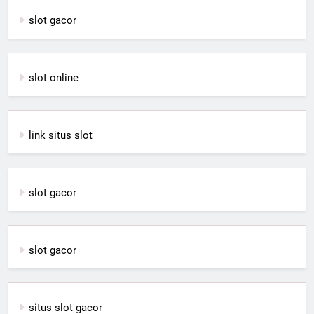
slot gacor
slot online
link situs slot
slot gacor
slot gacor
situs slot gacor