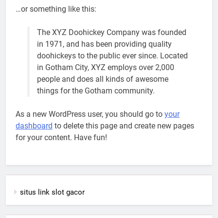
…or something like this:
The XYZ Doohickey Company was founded
in 1971, and has been providing quality
doohickeys to the public ever since. Located
in Gotham City, XYZ employs over 2,000
people and does all kinds of awesome
things for the Gotham community.
As a new WordPress user, you should go to
your
dashboard
to delete this page and create new pages
for your content. Have fun!
situs link slot gacor