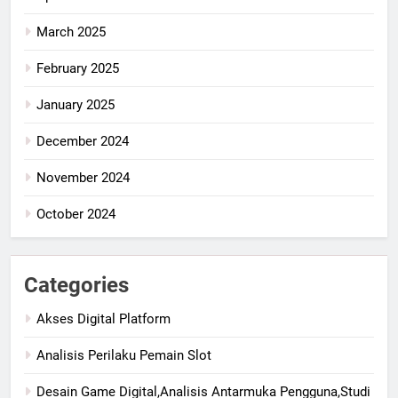
March 2025
February 2025
January 2025
December 2024
November 2024
October 2024
Categories
Akses Digital Platform
Analisis Perilaku Pemain Slot
Desain Game Digital,Analisis Antarmuka Pengguna,Studi