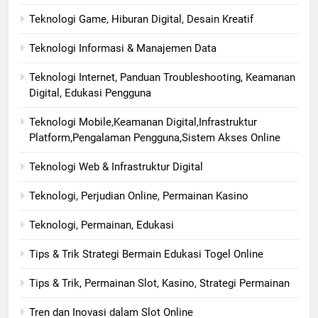
Teknologi Game, Hiburan Digital, Desain Kreatif
Teknologi Informasi & Manajemen Data
Teknologi Internet, Panduan Troubleshooting, Keamanan
Digital, Edukasi Pengguna
Teknologi Mobile,Keamanan Digital,Infrastruktur
Platform,Pengalaman Pengguna,Sistem Akses Online
Teknologi Web & Infrastruktur Digital
Teknologi, Perjudian Online, Permainan Kasino
Teknologi, Permainan, Edukasi
Tips & Trik Strategi Bermain Edukasi Togel Online
Tips & Trik, Permainan Slot, Kasino, Strategi Permainan
Tren dan Inovasi dalam Slot Online