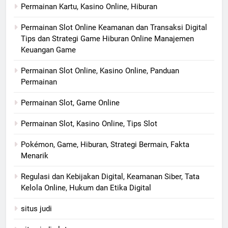
Permainan Kartu, Kasino Online, Hiburan
Permainan Slot Online Keamanan dan Transaksi Digital
Tips dan Strategi Game Hiburan Online Manajemen
Keuangan Game
Permainan Slot Online, Kasino Online, Panduan
Permainan
Permainan Slot, Game Online
Permainan Slot, Kasino Online, Tips Slot
Pokémon, Game, Hiburan, Strategi Bermain, Fakta
Menarik
Regulasi dan Kebijakan Digital, Keamanan Siber, Tata
Kelola Online, Hukum dan Etika Digital
situs judi