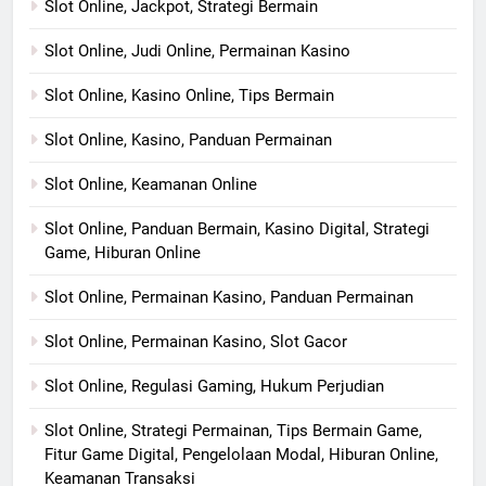
Slot Online, Jackpot, Strategi Bermain
Slot Online, Judi Online, Permainan Kasino
Slot Online, Kasino Online, Tips Bermain
Slot Online, Kasino, Panduan Permainan
Slot Online, Keamanan Online
Slot Online, Panduan Bermain, Kasino Digital, Strategi
Game, Hiburan Online
Slot Online, Permainan Kasino, Panduan Permainan
Slot Online, Permainan Kasino, Slot Gacor
Slot Online, Regulasi Gaming, Hukum Perjudian
Slot Online, Strategi Permainan, Tips Bermain Game,
Fitur Game Digital, Pengelolaan Modal, Hiburan Online,
Keamanan Transaksi