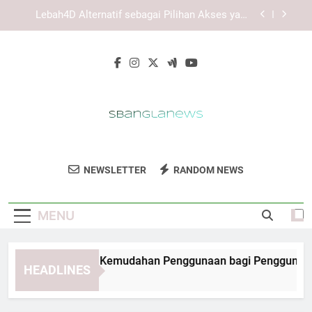
Skip
Panduan Menggunakan Slot Lebah4D Secara
to
Aman dan Nyaman untuk Pengalaman Akses
yang Lebih Terarah
content
LAE138 Login dan Kebiasaan Digital yang Lebih
Aman
Slot Lebah4D dan Kemudahan Penggunaan bagi
Pengguna Aktif Digital
Lebah4D Alternatif sebagai Pilihan Akses yang
Lebih Praktis
Panduan Menggunakan Slot Lebah4D Secara
Aman dan Nyaman untuk Pengalaman Akses
SB Angla News
yang Lebih Terarah
Dapatkan Berita Terbaru Dan Terpercaya
LAE138 Login dan Kebiasaan Digital yang Lebih
NEWSLETTER
RANDOM NEWS
Aman
Dari Bangladesh Di SB Angla News. Ikuti
Berita Politik, Bisnis, Dan Sosial.
MENU
ot Lebah4D dan Kemudahan Penggunaan bagi Pengguna Aktif D
HEADLINES
Months Ago