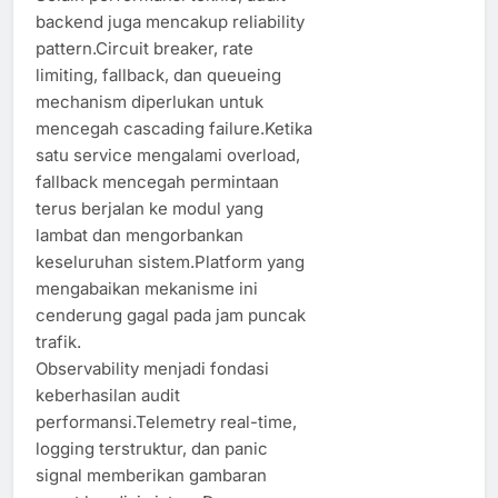
backend juga mencakup reliability
pattern.Circuit breaker, rate
limiting, fallback, dan queueing
mechanism diperlukan untuk
mencegah cascading failure.Ketika
satu service mengalami overload,
fallback mencegah permintaan
terus berjalan ke modul yang
lambat dan mengorbankan
keseluruhan sistem.Platform yang
mengabaikan mekanisme ini
cenderung gagal pada jam puncak
trafik.
Observability menjadi fondasi
keberhasilan audit
performansi.Telemetry real-time,
logging terstruktur, dan panic
signal memberikan gambaran