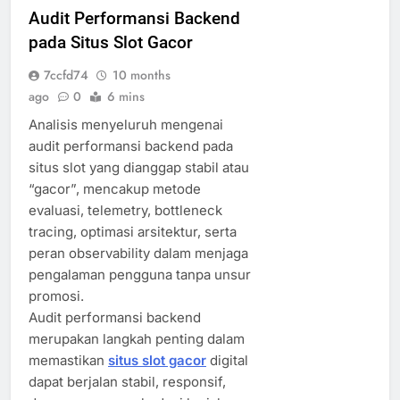
Audit Performansi Backend
pada Situs Slot Gacor
7ccfd74
10 months
ago
0
6 mins
Analisis menyeluruh mengenai
audit performansi backend pada
situs slot yang dianggap stabil atau
“gacor”, mencakup metode
evaluasi, telemetry, bottleneck
tracing, optimasi arsitektur, serta
peran observability dalam menjaga
pengalaman pengguna tanpa unsur
promosi.
Audit performansi backend
merupakan langkah penting dalam
memastikan
situs slot gacor
digital
dapat berjalan stabil, responsif,