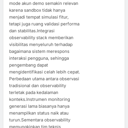
mode akun demo semakin relevan
karena sandbox tidak hanya
menjadi tempat simulasi fitur,
tetapi juga ruang validasi performa
dan stabilitas.Integrasi
observability stack memberikan
visibilitas menyeluruh terhadap
bagaimana sistem merespons
interaksi pengguna, sehingga
pengembang dapat
mengidentifikasi celah lebih cepat.
Perbedaan utama antara observasi
tradisional dan observability
terletak pada kedalaman
konteks.Instrumen monitoring
generasi lama biasanya hanya
menampilkan status naik atau
turun.Sementara observability
memungkinkan tim teknis