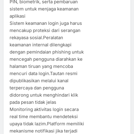
PIN, biometrik, serta pembaruan
sistem untuk menjaga keamanan
aplikasi
Sistem keamanan login juga harus
mencakup proteksi dari serangan
rekayasa sosial.Peralatan
keamanan internal dilengkapi
dengan pemindaian phishing untuk
mencegah pengguna diarahkan ke
halaman tiruan yang mencoba
mencuri data login.Tautan resmi
dipublikasikan melalui kanal
terpercaya dan pengguna
didorong untuk menghindari klik
pada pesan tidak jelas
Monitoring aktivitas login secara
real time membantu mendeteksi
upaya tidak lazim.Platform memiliki
mekanisme notifikasi jika terjadi