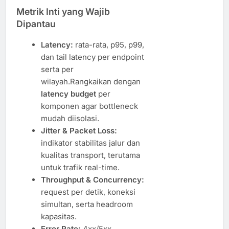
Metrik Inti yang Wajib
Dipantau
Latency:
rata-rata, p95, p99,
dan tail latency per endpoint
serta per
wilayah.Rangkaikan dengan
latency budget
per
komponen agar bottleneck
mudah diisolasi.
Jitter & Packet Loss:
indikator stabilitas jalur dan
kualitas transport, terutama
untuk trafik real-time.
Throughput & Concurrency:
request per detik, koneksi
simultan, serta headroom
kapasitas.
Error Rate:
4xx/5xx