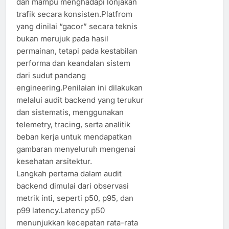
dan mampu menghadapi lonjakan
trafik secara konsisten.Platfrom
yang dinilai “gacor” secara teknis
bukan merujuk pada hasil
permainan, tetapi pada kestabilan
performa dan keandalan sistem
dari sudut pandang
engineering.Penilaian ini dilakukan
melalui audit backend yang terukur
dan sistematis, menggunakan
telemetry, tracing, serta analitik
beban kerja untuk mendapatkan
gambaran menyeluruh mengenai
kesehatan arsitektur.
Langkah pertama dalam audit
backend dimulai dari observasi
metrik inti, seperti p50, p95, dan
p99 latency.Latency p50
menunjukkan kecepatan rata-rata