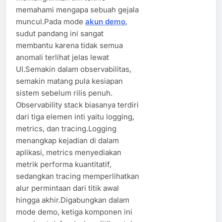
memahami mengapa sebuah gejala
muncul.Pada mode
akun demo
,
sudut pandang ini sangat
membantu karena tidak semua
anomali terlihat jelas lewat
UI.Semakin dalam observabilitas,
semakin matang pula kesiapan
sistem sebelum rilis penuh.
Observability stack biasanya terdiri
dari tiga elemen inti yaitu logging,
metrics, dan tracing.Logging
menangkap kejadian di dalam
aplikasi, metrics menyediakan
metrik performa kuantitatif,
sedangkan tracing memperlihatkan
alur permintaan dari titik awal
hingga akhir.Digabungkan dalam
mode demo, ketiga komponen ini