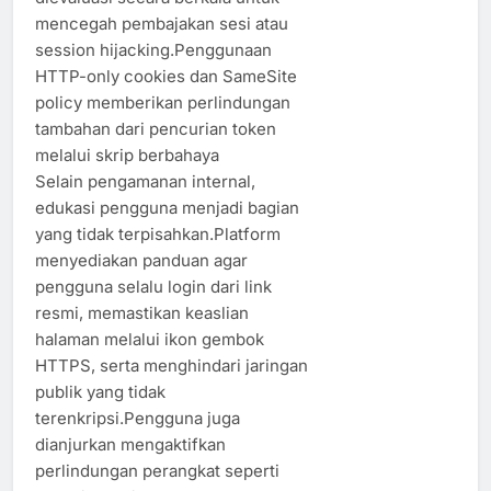
mencegah pembajakan sesi atau
session hijacking.Penggunaan
HTTP-only cookies dan SameSite
policy memberikan perlindungan
tambahan dari pencurian token
melalui skrip berbahaya
Selain pengamanan internal,
edukasi pengguna menjadi bagian
yang tidak terpisahkan.Platform
menyediakan panduan agar
pengguna selalu login dari link
resmi, memastikan keaslian
halaman melalui ikon gembok
HTTPS, serta menghindari jaringan
publik yang tidak
terenkripsi.Pengguna juga
dianjurkan mengaktifkan
perlindungan perangkat seperti