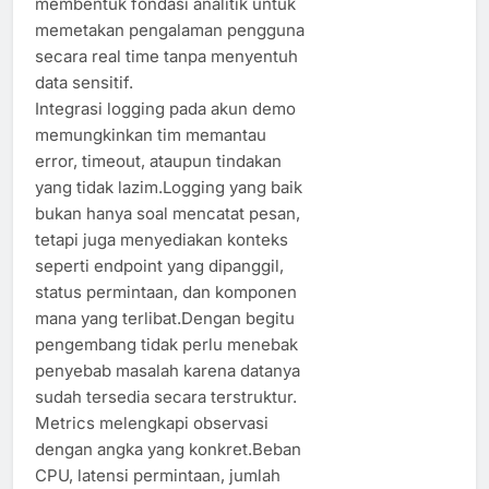
membentuk fondasi analitik untuk
memetakan pengalaman pengguna
secara real time tanpa menyentuh
data sensitif.
Integrasi logging pada akun demo
memungkinkan tim memantau
error, timeout, ataupun tindakan
yang tidak lazim.Logging yang baik
bukan hanya soal mencatat pesan,
tetapi juga menyediakan konteks
seperti endpoint yang dipanggil,
status permintaan, dan komponen
mana yang terlibat.Dengan begitu
pengembang tidak perlu menebak
penyebab masalah karena datanya
sudah tersedia secara terstruktur.
Metrics melengkapi observasi
dengan angka yang konkret.Beban
CPU, latensi permintaan, jumlah