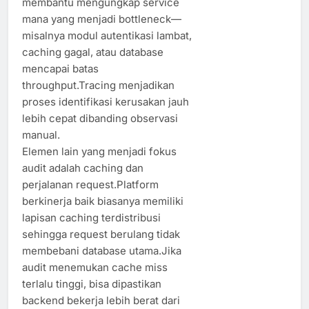
membantu mengungkap service
mana yang menjadi bottleneck—
misalnya modul autentikasi lambat,
caching gagal, atau database
mencapai batas
throughput.Tracing menjadikan
proses identifikasi kerusakan jauh
lebih cepat dibanding observasi
manual.
Elemen lain yang menjadi fokus
audit adalah caching dan
perjalanan request.Platform
berkinerja baik biasanya memiliki
lapisan caching terdistribusi
sehingga request berulang tidak
membebani database utama.Jika
audit menemukan cache miss
terlalu tinggi, bisa dipastikan
backend bekerja lebih berat dari