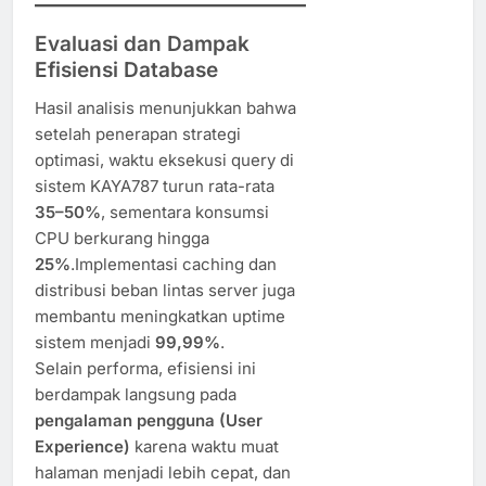
Evaluasi dan Dampak
Efisiensi Database
Hasil analisis menunjukkan bahwa
setelah penerapan strategi
optimasi, waktu eksekusi query di
sistem KAYA787 turun rata-rata
35–50%
, sementara konsumsi
CPU berkurang hingga
25%
.Implementasi caching dan
distribusi beban lintas server juga
membantu meningkatkan uptime
sistem menjadi
99,99%
.
Selain performa, efisiensi ini
berdampak langsung pada
pengalaman pengguna (User
Experience)
karena waktu muat
halaman menjadi lebih cepat, dan