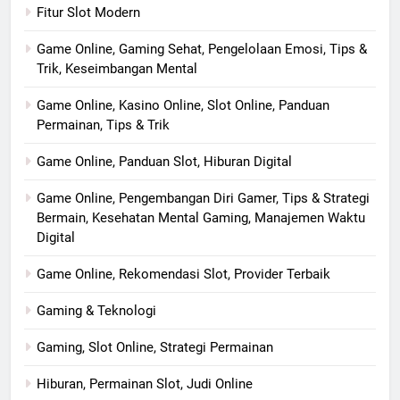
Fitur Slot Modern
Game Online, Gaming Sehat, Pengelolaan Emosi, Tips &
Trik, Keseimbangan Mental
Game Online, Kasino Online, Slot Online, Panduan
Permainan, Tips & Trik
Game Online, Panduan Slot, Hiburan Digital
Game Online, Pengembangan Diri Gamer, Tips & Strategi
Bermain, Kesehatan Mental Gaming, Manajemen Waktu
Digital
Game Online, Rekomendasi Slot, Provider Terbaik
Gaming & Teknologi
Gaming, Slot Online, Strategi Permainan
Hiburan, Permainan Slot, Judi Online