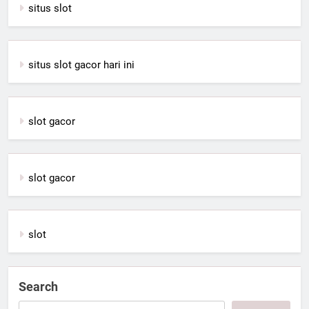
situs slot
situs slot gacor hari ini
slot gacor
slot gacor
slot
Search