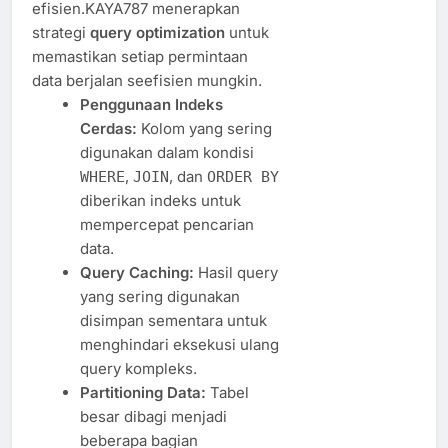
efisien.KAYA787 menerapkan
strategi
query optimization
untuk
memastikan setiap permintaan
data berjalan seefisien mungkin.
Penggunaan Indeks
Cerdas:
Kolom yang sering
digunakan dalam kondisi
,
, dan
WHERE
JOIN
ORDER BY
diberikan indeks untuk
mempercepat pencarian
data.
Query Caching:
Hasil query
yang sering digunakan
disimpan sementara untuk
menghindari eksekusi ulang
query kompleks.
Partitioning Data:
Tabel
besar dibagi menjadi
beberapa bagian