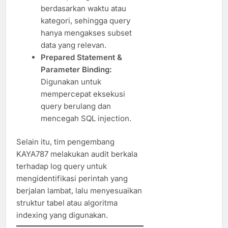
berdasarkan waktu atau
kategori, sehingga query
hanya mengakses subset
data yang relevan.
Prepared Statement &
Parameter Binding:
Digunakan untuk
mempercepat eksekusi
query berulang dan
mencegah SQL injection.
Selain itu, tim pengembang
KAYA787 melakukan audit berkala
terhadap log query untuk
mengidentifikasi perintah yang
berjalan lambat, lalu menyesuaikan
struktur tabel atau algoritma
indexing yang digunakan.