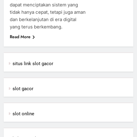
dapat menciptakan sistem yang
tidak hanya cepat, tetapi juga aman
dan berkelanjutan di era digital
yang terus berkembang.
Read More
situs link slot gacor
slot gacor
slot online