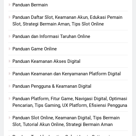
Panduan Bermain
Panduan Daftar Slot, Keamanan Akun, Edukasi Pemain
Slot, Strategi Bermain Aman, Tips Slot Online
Panduan dan Informasi Taruhan Online
Panduan Game Online
Panduan Keamanan Akses Digital
Panduan Keamanan dan Kenyamanan Platform Digital
Panduan Pengguna & Keamanan Digital
Panduan Platform, Fitur Game, Navigasi Digital, Optimasi
Pencarian, Tips Gaming, UX Platform, Efisiensi Pengguna
Panduan Slot Online, Keamanan Digital, Tips Bermain
Slot, Tutorial Akun Online, Strategi Bermain Aman