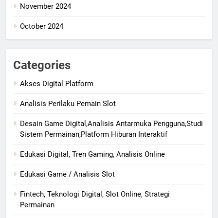
November 2024
October 2024
Categories
Akses Digital Platform
Analisis Perilaku Pemain Slot
Desain Game Digital,Analisis Antarmuka Pengguna,Studi
Sistem Permainan,Platform Hiburan Interaktif
Edukasi Digital, Tren Gaming, Analisis Online
Edukasi Game / Analisis Slot
Fintech, Teknologi Digital, Slot Online, Strategi
Permainan