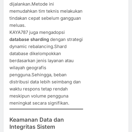
dijalankan.Metode ini
memudahkan tim teknis melakukan
tindakan cepat sebelum gangguan
meluas.
KAYA787 juga mengadopsi
database sharding
dengan strategi
dynamic rebalancing.Shard
database dikelompokkan
berdasarkan jenis layanan atau
wilayah geografis
pengguna.Sehingga, beban
distribusi data lebih seimbang dan
waktu respons tetap rendah
meskipun volume pengguna
meningkat secara signifikan.
Keamanan Data dan
Integritas Sistem