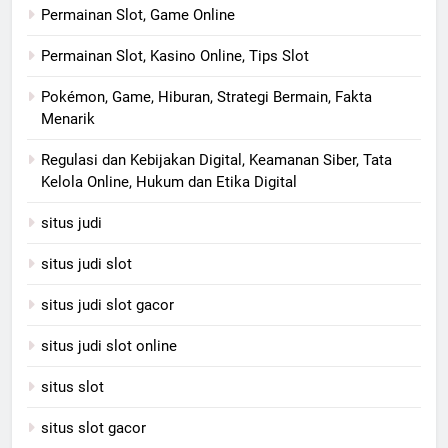
Permainan Slot, Game Online
Permainan Slot, Kasino Online, Tips Slot
Pokémon, Game, Hiburan, Strategi Bermain, Fakta
Menarik
Regulasi dan Kebijakan Digital, Keamanan Siber, Tata
Kelola Online, Hukum dan Etika Digital
situs judi
situs judi slot
situs judi slot gacor
situs judi slot online
situs slot
situs slot gacor