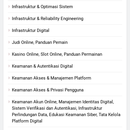
Infrastruktur & Optimasi Sistem
Infrastruktur & Reliability Engineering
Infrastruktur Digital
Judi Online, Panduan Pemain
Kasino Online, Slot Online, Panduan Permainan
Keamanan & Autentikasi Digital
Keamanan Akses & Manajemen Platform
Keamanan Akses & Privasi Pengguna
Keamanan Akun Online, Manajemen Identitas Digital,
Sistem Verifikasi dan Autentikasi, Infrastruktur
Perlindungan Data, Edukasi Keamanan Siber, Tata Kelola
Platform Digital