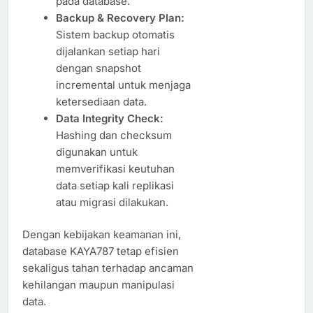
pada database.
Backup & Recovery Plan:
Sistem backup otomatis
dijalankan setiap hari
dengan snapshot
incremental untuk menjaga
ketersediaan data.
Data Integrity Check:
Hashing dan checksum
digunakan untuk
memverifikasi keutuhan
data setiap kali replikasi
atau migrasi dilakukan.
Dengan kebijakan keamanan ini,
database KAYA787 tetap efisien
sekaligus tahan terhadap ancaman
kehilangan maupun manipulasi
data.