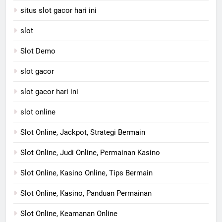
situs slot gacor hari ini
slot
Slot Demo
slot gacor
slot gacor hari ini
slot online
Slot Online, Jackpot, Strategi Bermain
Slot Online, Judi Online, Permainan Kasino
Slot Online, Kasino Online, Tips Bermain
Slot Online, Kasino, Panduan Permainan
Slot Online, Keamanan Online