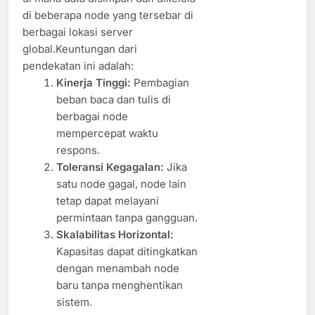
di beberapa node yang tersebar di
berbagai lokasi server
global.Keuntungan dari
pendekatan ini adalah:
Kinerja Tinggi:
Pembagian
beban baca dan tulis di
berbagai node
mempercepat waktu
respons.
Toleransi Kegagalan:
Jika
satu node gagal, node lain
tetap dapat melayani
permintaan tanpa gangguan.
Skalabilitas Horizontal:
Kapasitas dapat ditingkatkan
dengan menambah node
baru tanpa menghentikan
sistem.