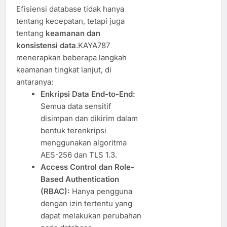
Efisiensi database tidak hanya
tentang kecepatan, tetapi juga
tentang
keamanan dan
konsistensi data
.KAYA787
menerapkan beberapa langkah
keamanan tingkat lanjut, di
antaranya:
Enkripsi Data End-to-End:
Semua data sensitif
disimpan dan dikirim dalam
bentuk terenkripsi
menggunakan algoritma
AES-256 dan TLS 1.3.
Access Control dan Role-
Based Authentication
(RBAC):
Hanya pengguna
dengan izin tertentu yang
dapat melakukan perubahan