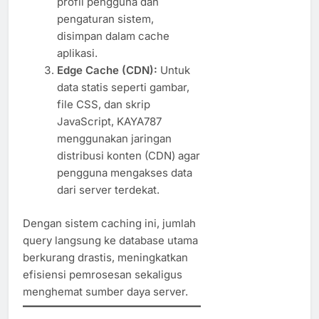
profil pengguna dan
pengaturan sistem,
disimpan dalam cache
aplikasi.
Edge Cache (CDN):
Untuk
data statis seperti gambar,
file CSS, dan skrip
JavaScript, KAYA787
menggunakan jaringan
distribusi konten (CDN) agar
pengguna mengakses data
dari server terdekat.
Dengan sistem caching ini, jumlah
query langsung ke database utama
berkurang drastis, meningkatkan
efisiensi pemrosesan sekaligus
menghemat sumber daya server.