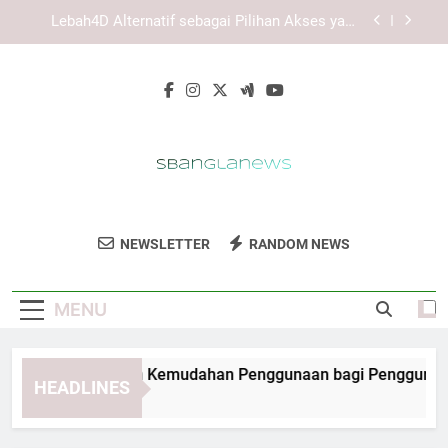
Lebih Praktis
Skip
Panduan Menggunakan Slot Lebah4D Secara
to
Aman dan Nyaman untuk Pengalaman Akses
content
yang Lebih Terarah
LAE138 Login dan Kebiasaan Digital yang Lebih
Aman
Slot Lebah4D dan Kemudahan Penggunaan bagi
Pengguna Aktif Digital
Lebah4D Alternatif sebagai Pilihan Akses yang
Lebih Praktis
Panduan Menggunakan Slot Lebah4D Secara
SB Angla News
Aman dan Nyaman untuk Pengalaman Akses
Dapatkan Berita Terbaru Dan Terpercaya
yang Lebih Terarah
NEWSLETTER
RANDOM NEWS
LAE138 Login dan Kebiasaan Digital yang Lebih
Dari Bangladesh Di SB Angla News. Ikuti
Aman
Berita Politik, Bisnis, Dan Sosial.
MENU
Slot Lebah4D dan Kemudahan Penggunaan bagi Pengguna Aktif
HEADLINES
3 Months Ago