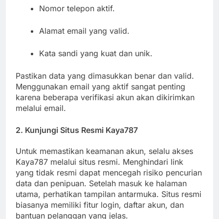
Nomor telepon aktif.
Alamat email yang valid.
Kata sandi yang kuat dan unik.
Pastikan data yang dimasukkan benar dan valid.
Menggunakan email yang aktif sangat penting
karena beberapa verifikasi akun akan dikirimkan
melalui email.
2. Kunjungi Situs Resmi Kaya787
Untuk memastikan keamanan akun, selalu akses
Kaya787 melalui situs resmi. Menghindari link
yang tidak resmi dapat mencegah risiko pencurian
data dan penipuan. Setelah masuk ke halaman
utama, perhatikan tampilan antarmuka. Situs resmi
biasanya memiliki fitur login, daftar akun, dan
bantuan pelanggan yang jelas.