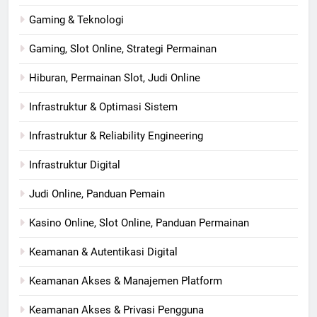
Gaming & Teknologi
Gaming, Slot Online, Strategi Permainan
Hiburan, Permainan Slot, Judi Online
Infrastruktur & Optimasi Sistem
Infrastruktur & Reliability Engineering
Infrastruktur Digital
Judi Online, Panduan Pemain
Kasino Online, Slot Online, Panduan Permainan
Keamanan & Autentikasi Digital
Keamanan Akses & Manajemen Platform
Keamanan Akses & Privasi Pengguna