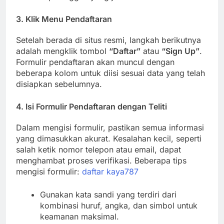
3. Klik Menu Pendaftaran
Setelah berada di situs resmi, langkah berikutnya
adalah mengklik tombol
“Daftar”
atau
“Sign Up”
.
Formulir pendaftaran akan muncul dengan
beberapa kolom untuk diisi sesuai data yang telah
disiapkan sebelumnya.
4. Isi Formulir Pendaftaran dengan Teliti
Dalam mengisi formulir, pastikan semua informasi
yang dimasukkan akurat. Kesalahan kecil, seperti
salah ketik nomor telepon atau email, dapat
menghambat proses verifikasi. Beberapa tips
mengisi formulir:
daftar kaya787
Gunakan kata sandi yang terdiri dari
kombinasi huruf, angka, dan simbol untuk
keamanan maksimal.