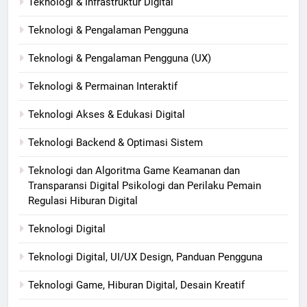
Teknologi & Infrastruktur Digital
Teknologi & Pengalaman Pengguna
Teknologi & Pengalaman Pengguna (UX)
Teknologi & Permainan Interaktif
Teknologi Akses & Edukasi Digital
Teknologi Backend & Optimasi Sistem
Teknologi dan Algoritma Game Keamanan dan
Transparansi Digital Psikologi dan Perilaku Pemain
Regulasi Hiburan Digital
Teknologi Digital
Teknologi Digital, UI/UX Design, Panduan Pengguna
Teknologi Game, Hiburan Digital, Desain Kreatif