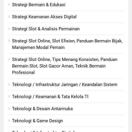
Strategi Bermain & Edukasi
Strategi Keamanan Akses Digital
Strategi Slot & Analisis Permainan
Strategi Slot Online, Slot Efisien, Panduan Bermain Bijak,
Manajemen Modal Pemain
Strategi Slot Online, Tips Menang Konsisten, Panduan
Bermain Slot, Slot Gacor Aman, Teknik Bermain
Profesional
Teknologi / Infrastruktur Jaringan / Keandalan Sistem
Teknologi / Keamanan & Tata Kelola TI
Teknologi & Desain Antarmuka
Teknologi & Game Design