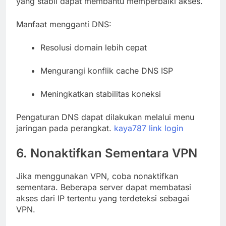
yang stabil dapat membantu memperbaiki akses.
Manfaat mengganti DNS:
Resolusi domain lebih cepat
Mengurangi konflik cache DNS ISP
Meningkatkan stabilitas koneksi
Pengaturan DNS dapat dilakukan melalui menu
jaringan pada perangkat.
kaya787 link login
6. Nonaktifkan Sementara VPN
Jika menggunakan VPN, coba nonaktifkan
sementara. Beberapa server dapat membatasi
akses dari IP tertentu yang terdeteksi sebagai
VPN.