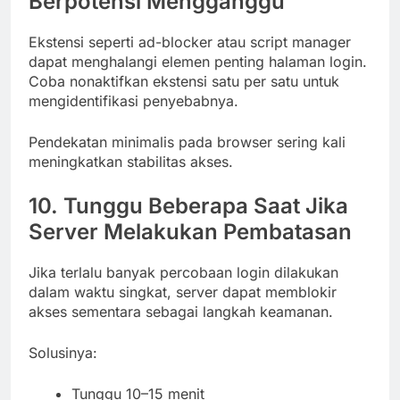
Berpotensi Mengganggu
Ekstensi seperti ad-blocker atau script manager
dapat menghalangi elemen penting halaman login.
Coba nonaktifkan ekstensi satu per satu untuk
mengidentifikasi penyebabnya.
Pendekatan minimalis pada browser sering kali
meningkatkan stabilitas akses.
10. Tunggu Beberapa Saat Jika
Server Melakukan Pembatasan
Jika terlalu banyak percobaan login dilakukan
dalam waktu singkat, server dapat memblokir
akses sementara sebagai langkah keamanan.
Solusinya:
Tunggu 10–15 menit