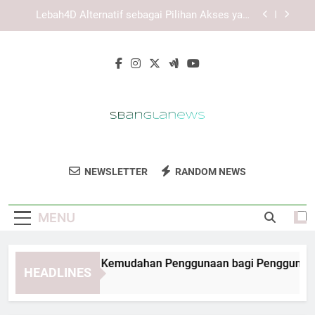
Skip
Panduan Menggunakan Slot Lebah4D Secara
to
Aman dan Nyaman untuk Pengalaman Akses
yang Lebih Terarah
content
LAE138 Login dan Kebiasaan Digital yang Lebih
Aman
Slot Lebah4D dan Kemudahan Penggunaan bagi
Pengguna Aktif Digital
Lebah4D Alternatif sebagai Pilihan Akses yang
Lebih Praktis
Panduan Menggunakan Slot Lebah4D Secara
Aman dan Nyaman untuk Pengalaman Akses
SB Angla News
yang Lebih Terarah
Dapatkan Berita Terbaru Dan Terpercaya
LAE138 Login dan Kebiasaan Digital yang Lebih
NEWSLETTER
RANDOM NEWS
Aman
Dari Bangladesh Di SB Angla News. Ikuti
Berita Politik, Bisnis, Dan Sosial.
MENU
ot Lebah4D dan Kemudahan Penggunaan bagi Pengguna Aktif 
HEADLINES
Months Ago