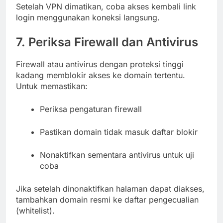
Setelah VPN dimatikan, coba akses kembali link
login menggunakan koneksi langsung.
7. Periksa Firewall dan Antivirus
Firewall atau antivirus dengan proteksi tinggi
kadang memblokir akses ke domain tertentu.
Untuk memastikan:
Periksa pengaturan firewall
Pastikan domain tidak masuk daftar blokir
Nonaktifkan sementara antivirus untuk uji
coba
Jika setelah dinonaktifkan halaman dapat diakses,
tambahkan domain resmi ke daftar pengecualian
(whitelist).