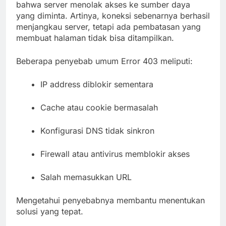
bahwa server menolak akses ke sumber daya
yang diminta. Artinya, koneksi sebenarnya berhasil
menjangkau server, tetapi ada pembatasan yang
membuat halaman tidak bisa ditampilkan.
Beberapa penyebab umum Error 403 meliputi:
IP address diblokir sementara
Cache atau cookie bermasalah
Konfigurasi DNS tidak sinkron
Firewall atau antivirus memblokir akses
Salah memasukkan URL
Mengetahui penyebabnya membantu menentukan
solusi yang tepat.