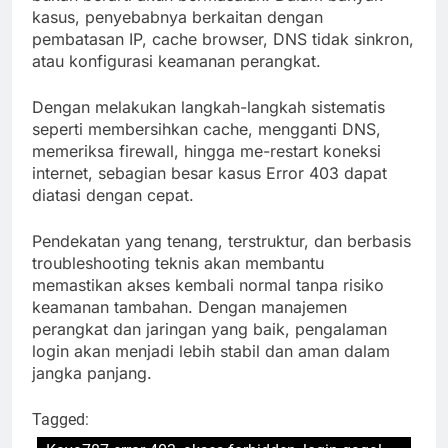
kasus, penyebabnya berkaitan dengan
pembatasan IP, cache browser, DNS tidak sinkron,
atau konfigurasi keamanan perangkat.
Dengan melakukan langkah-langkah sistematis
seperti membersihkan cache, mengganti DNS,
memeriksa firewall, hingga me-restart koneksi
internet, sebagian besar kasus Error 403 dapat
diatasi dengan cepat.
Pendekatan yang tenang, terstruktur, dan berbasis
troubleshooting teknis akan membantu
memastikan akses kembali normal tanpa risiko
keamanan tambahan. Dengan manajemen
perangkat dan jaringan yang baik, pengalaman
login akan menjadi lebih stabil dan aman dalam
jangka panjang.
Tagged: