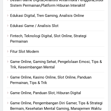
Sistem Permainan,Platform Hiburan Interaktif
Edukasi Digital, Tren Gaming, Analisis Online
Edukasi Game / Analisis Slot
Fintech, Teknologi Digital, Slot Online, Strategi
Permainan
Fitur Slot Modern
Game Online, Gaming Sehat, Pengelolaan Emosi, Tips &
Trik, Keseimbangan Mental
Game Online, Kasino Online, Slot Online, Panduan
Permainan, Tips & Trik
Game Online, Panduan Slot, Hiburan Digital
Game Online, Pengembangan Diri Gamer, Tips & Strategi
Bermain, Kesehatan Mental Gaming, Manajemen Waktu