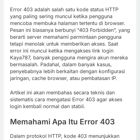
Error 403 adalah salah satu kode status HTTP
yang paling sering muncul ketika pengguna
mencoba membuka halaman tertentu di browser.
Pesan ini biasanya berbunyi “403 Forbidden”, yang
berarti server memahami permintaan pengguna
tetapi menolak untuk memberikan akses. Saat
error ini muncul ketika mengakses link login
Kaya787, banyak pengguna mengira akun mereka
bermasalah. Padahal, dalam banyak kasus,
penyebabnya lebih berkaitan dengan konfigurasi
jaringan, cache browser, atau pembatasan IP.
Artikel ini akan membahas secara teknis dan
sistematis cara mengatasi Error 403 agar akses
login kembali normal dan stabil.
Memahami Apa Itu Error 403
Dalam protokol HTTP, kode 403 menunjukkan