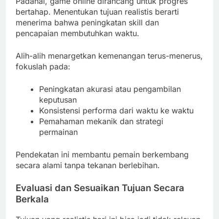
Padahal, game online dirancang untuk progres
bertahap. Menentukan tujuan realistis berarti
menerima bahwa peningkatan skill dan
pencapaian membutuhkan waktu.
Alih-alih menargetkan kemenangan terus-menerus,
fokuslah pada:
Peningkatan akurasi atau pengambilan
keputusan
Konsistensi performa dari waktu ke waktu
Pemahaman mekanik dan strategi
permainan
Pendekatan ini membantu pemain berkembang
secara alami tanpa tekanan berlebihan.
Evaluasi dan Sesuaikan Tujuan Secara
Berkala