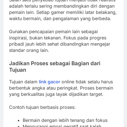
adalah terlalu sering membandingkan diri dengan
pemain lain. Setiap gamer memiliki latar belakang,
waktu bermain, dan pengalaman yang berbeda.
Gunakan pencapaian pemain lain sebagai
inspirasi, bukan tekanan. Fokus pada progres
pribadi jauh lebih sehat dibandingkan mengejar
standar orang lain.
Jadikan Proses sebagai Bagian dari
Tujuan
Tujuan dalam
link gacor
online tidak selalu harus
berbentuk angka atau peringkat. Proses bermain
yang berkualitas juga layak dijadikan target.
Contoh tujuan berbasis proses:
Bermain dengan lebih tenang dan fokus
Mengurangi emosi negatif saat kalah