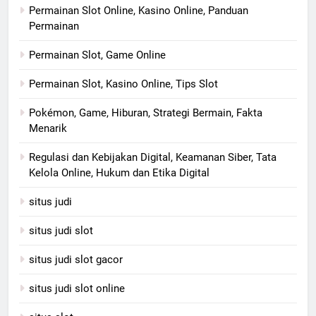
Permainan Slot Online, Kasino Online, Panduan
Permainan
Permainan Slot, Game Online
Permainan Slot, Kasino Online, Tips Slot
Pokémon, Game, Hiburan, Strategi Bermain, Fakta
Menarik
Regulasi dan Kebijakan Digital, Keamanan Siber, Tata
Kelola Online, Hukum dan Etika Digital
situs judi
situs judi slot
situs judi slot gacor
situs judi slot online