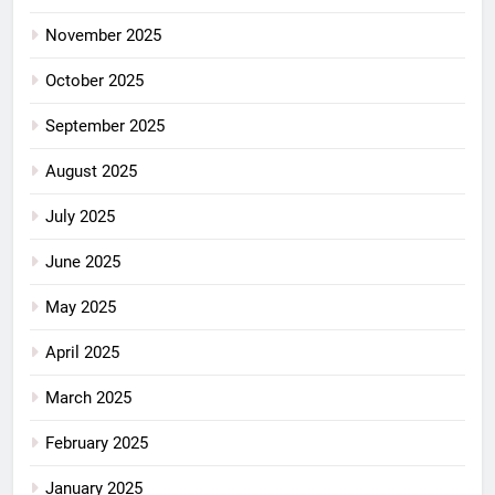
November 2025
October 2025
September 2025
August 2025
July 2025
June 2025
May 2025
April 2025
March 2025
February 2025
January 2025