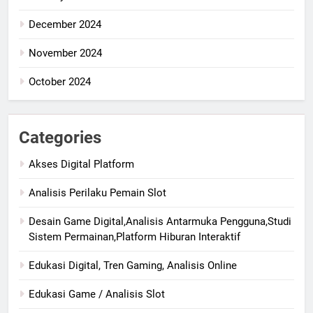
December 2024
November 2024
October 2024
Categories
Akses Digital Platform
Analisis Perilaku Pemain Slot
Desain Game Digital,Analisis Antarmuka Pengguna,Studi
Sistem Permainan,Platform Hiburan Interaktif
Edukasi Digital, Tren Gaming, Analisis Online
Edukasi Game / Analisis Slot