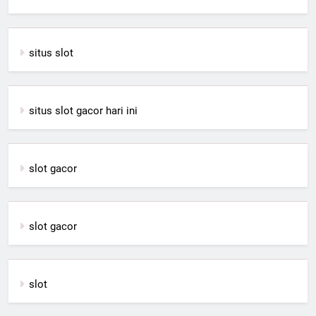
situs slot
situs slot gacor hari ini
slot gacor
slot gacor
slot