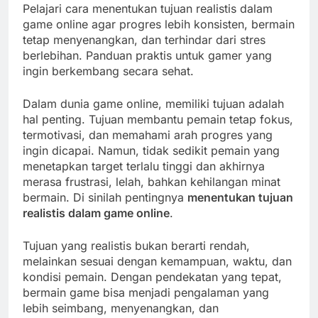
Pelajari cara menentukan tujuan realistis dalam
game online agar progres lebih konsisten, bermain
tetap menyenangkan, dan terhindar dari stres
berlebihan. Panduan praktis untuk gamer yang
ingin berkembang secara sehat.
Dalam dunia game online, memiliki tujuan adalah
hal penting. Tujuan membantu pemain tetap fokus,
termotivasi, dan memahami arah progres yang
ingin dicapai. Namun, tidak sedikit pemain yang
menetapkan target terlalu tinggi dan akhirnya
merasa frustrasi, lelah, bahkan kehilangan minat
bermain. Di sinilah pentingnya
menentukan tujuan
realistis dalam game online
.
Tujuan yang realistis bukan berarti rendah,
melainkan sesuai dengan kemampuan, waktu, dan
kondisi pemain. Dengan pendekatan yang tepat,
bermain game bisa menjadi pengalaman yang
lebih seimbang, menyenangkan, dan