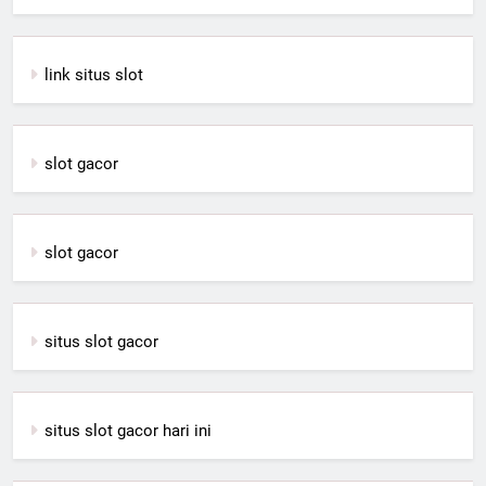
link situs slot
slot gacor
slot gacor
situs slot gacor
situs slot gacor hari ini