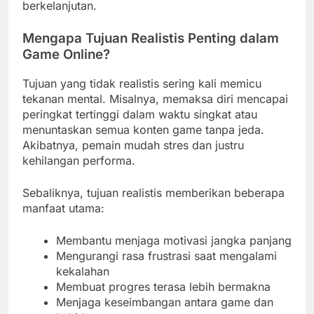
berkelanjutan.
Mengapa Tujuan Realistis Penting dalam
Game Online?
Tujuan yang tidak realistis sering kali memicu
tekanan mental. Misalnya, memaksa diri mencapai
peringkat tertinggi dalam waktu singkat atau
menuntaskan semua konten game tanpa jeda.
Akibatnya, pemain mudah stres dan justru
kehilangan performa.
Sebaliknya, tujuan realistis memberikan beberapa
manfaat utama:
Membantu menjaga motivasi jangka panjang
Mengurangi rasa frustrasi saat mengalami
kekalahan
Membuat progres terasa lebih bermakna
Menjaga keseimbangan antara game dan