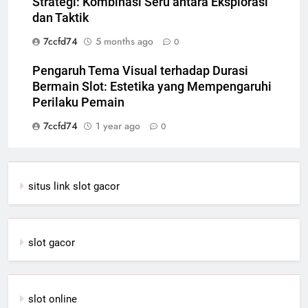
Strategi: Kombinasi Seru antara Eksplorasi
dan Taktik
7ccfd74
5 months ago
0
Pengaruh Tema Visual terhadap Durasi
Bermain Slot: Estetika yang Mempengaruhi
Perilaku Pemain
7ccfd74
1 year ago
0
situs link slot gacor
slot gacor
slot online