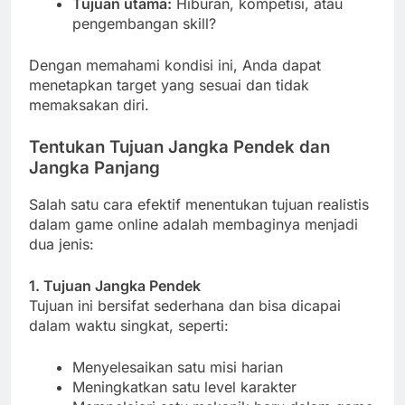
Tujuan utama:
Hiburan, kompetisi, atau
pengembangan skill?
Dengan memahami kondisi ini, Anda dapat
menetapkan target yang sesuai dan tidak
memaksakan diri.
Tentukan Tujuan Jangka Pendek dan
Jangka Panjang
Salah satu cara efektif menentukan tujuan realistis
dalam game online adalah membaginya menjadi
dua jenis:
1. Tujuan Jangka Pendek
Tujuan ini bersifat sederhana dan bisa dicapai
dalam waktu singkat, seperti:
Menyelesaikan satu misi harian
Meningkatkan satu level karakter