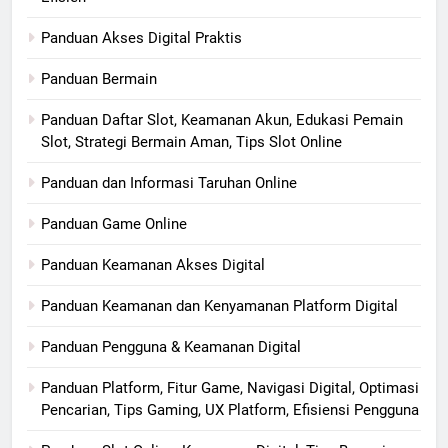
Panduan Akses Digital Praktis
Panduan Bermain
Panduan Daftar Slot, Keamanan Akun, Edukasi Pemain
Slot, Strategi Bermain Aman, Tips Slot Online
Panduan dan Informasi Taruhan Online
Panduan Game Online
Panduan Keamanan Akses Digital
Panduan Keamanan dan Kenyamanan Platform Digital
Panduan Pengguna & Keamanan Digital
Panduan Platform, Fitur Game, Navigasi Digital, Optimasi
Pencarian, Tips Gaming, UX Platform, Efisiensi Pengguna