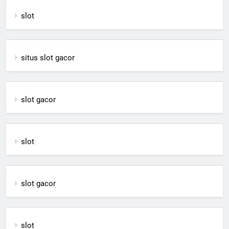
slot
situs slot gacor
slot gacor
slot
slot gacor
slot