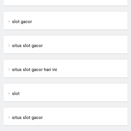
slot gacor
situs slot gacor
situs slot gacor hari ini
slot
situs slot gacor