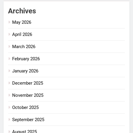
Archives
May 2026
April 2026
March 2026
February 2026
January 2026
December 2025
November 2025
October 2025
September 2025
August 2025