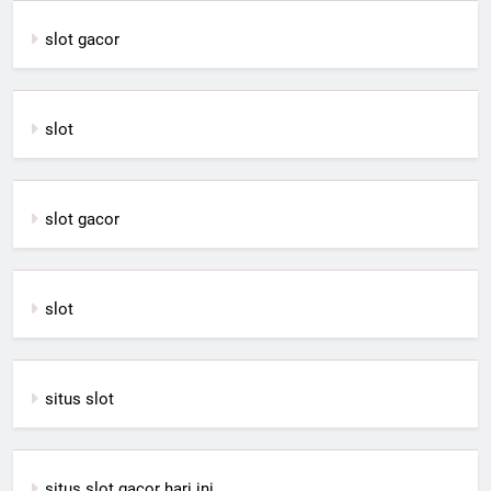
slot gacor
slot
slot gacor
slot
situs slot
situs slot gacor hari ini