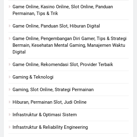
Game Online, Kasino Online, Slot Online, Panduan
Permainan, Tips & Trik
Game Online, Panduan Slot, Hiburan Digital
Game Online, Pengembangan Diri Gamer, Tips & Strategi
Bermain, Kesehatan Mental Gaming, Manajemen Waktu
Digital
Game Online, Rekomendasi Slot, Provider Terbaik
Gaming & Teknologi
Gaming, Slot Online, Strategi Permainan
Hiburan, Permainan Slot, Judi Online
Infrastruktur & Optimasi Sistem
Infrastruktur & Reliability Engineering