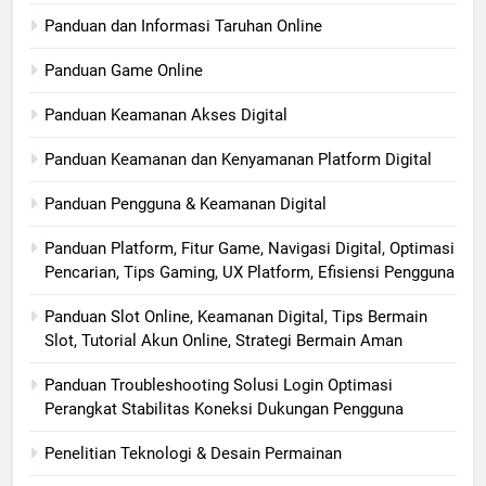
Panduan dan Informasi Taruhan Online
Panduan Game Online
Panduan Keamanan Akses Digital
Panduan Keamanan dan Kenyamanan Platform Digital
Panduan Pengguna & Keamanan Digital
Panduan Platform, Fitur Game, Navigasi Digital, Optimasi
Pencarian, Tips Gaming, UX Platform, Efisiensi Pengguna
Panduan Slot Online, Keamanan Digital, Tips Bermain
Slot, Tutorial Akun Online, Strategi Bermain Aman
Panduan Troubleshooting Solusi Login Optimasi
Perangkat Stabilitas Koneksi Dukungan Pengguna
Penelitian Teknologi & Desain Permainan