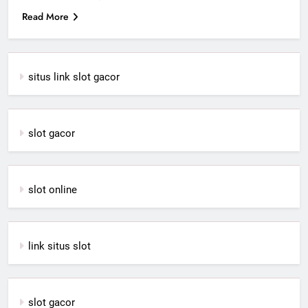
Read More
situs link slot gacor
slot gacor
slot online
link situs slot
slot gacor