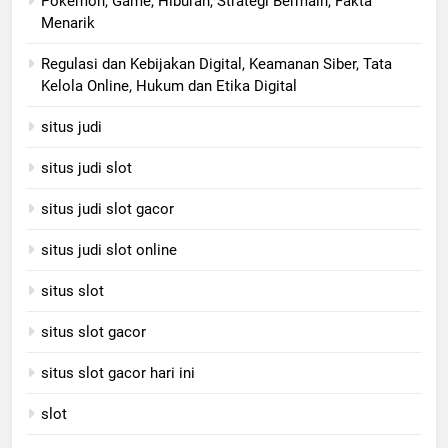
Pokémon, Game, Hiburan, Strategi Bermain, Fakta
Menarik
Regulasi dan Kebijakan Digital, Keamanan Siber, Tata
Kelola Online, Hukum dan Etika Digital
situs judi
situs judi slot
situs judi slot gacor
situs judi slot online
situs slot
situs slot gacor
situs slot gacor hari ini
slot