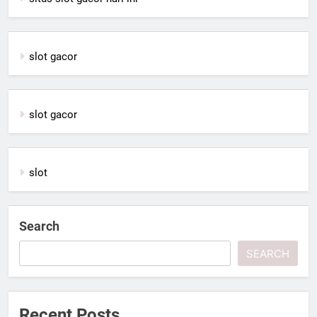
slot gacor
slot gacor
slot
Search
SEARCH
Recent Posts