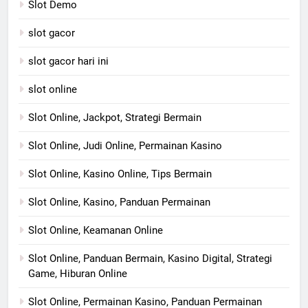
Slot Demo
slot gacor
slot gacor hari ini
slot online
Slot Online, Jackpot, Strategi Bermain
Slot Online, Judi Online, Permainan Kasino
Slot Online, Kasino Online, Tips Bermain
Slot Online, Kasino, Panduan Permainan
Slot Online, Keamanan Online
Slot Online, Panduan Bermain, Kasino Digital, Strategi
Game, Hiburan Online
Slot Online, Permainan Kasino, Panduan Permainan