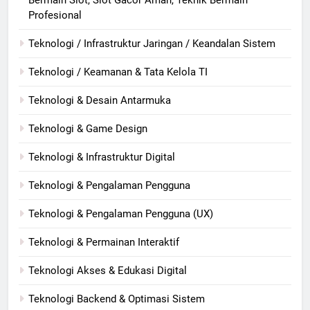
Profesional
Teknologi / Infrastruktur Jaringan / Keandalan Sistem
Teknologi / Keamanan & Tata Kelola TI
Teknologi & Desain Antarmuka
Teknologi & Game Design
Teknologi & Infrastruktur Digital
Teknologi & Pengalaman Pengguna
Teknologi & Pengalaman Pengguna (UX)
Teknologi & Permainan Interaktif
Teknologi Akses & Edukasi Digital
Teknologi Backend & Optimasi Sistem