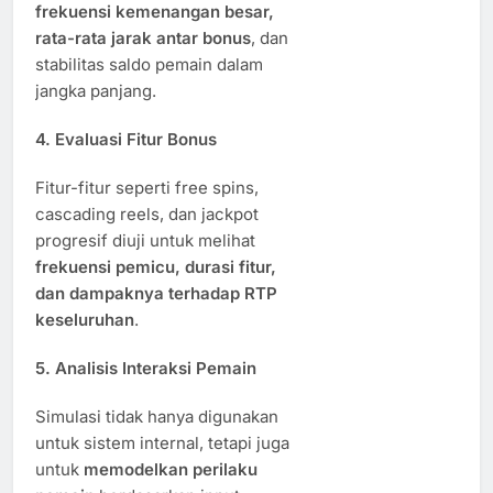
frekuensi kemenangan besar,
rata-rata jarak antar bonus
, dan
stabilitas saldo pemain dalam
jangka panjang.
4.
Evaluasi Fitur Bonus
Fitur-fitur seperti free spins,
cascading reels, dan jackpot
progresif diuji untuk melihat
frekuensi pemicu, durasi fitur,
dan dampaknya terhadap RTP
keseluruhan
.
5.
Analisis Interaksi Pemain
Simulasi tidak hanya digunakan
untuk sistem internal, tetapi juga
untuk
memodelkan perilaku