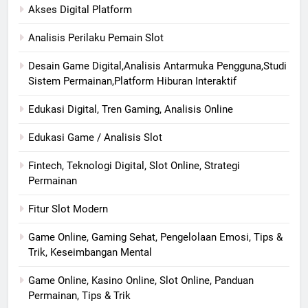
Akses Digital Platform
Analisis Perilaku Pemain Slot
Desain Game Digital,Analisis Antarmuka Pengguna,Studi
Sistem Permainan,Platform Hiburan Interaktif
Edukasi Digital, Tren Gaming, Analisis Online
Edukasi Game / Analisis Slot
Fintech, Teknologi Digital, Slot Online, Strategi
Permainan
Fitur Slot Modern
Game Online, Gaming Sehat, Pengelolaan Emosi, Tips &
Trik, Keseimbangan Mental
Game Online, Kasino Online, Slot Online, Panduan
Permainan, Tips & Trik