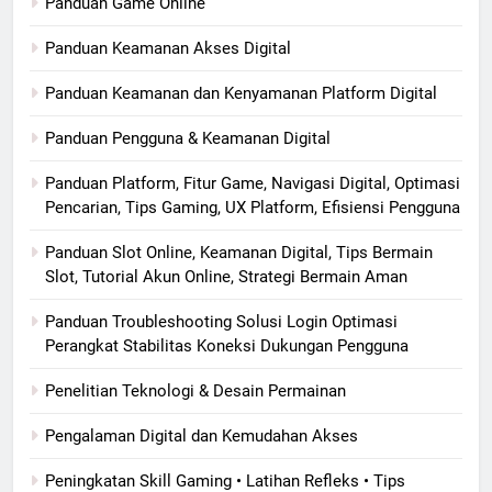
Panduan Game Online
Panduan Keamanan Akses Digital
Panduan Keamanan dan Kenyamanan Platform Digital
Panduan Pengguna & Keamanan Digital
Panduan Platform, Fitur Game, Navigasi Digital, Optimasi
Pencarian, Tips Gaming, UX Platform, Efisiensi Pengguna
Panduan Slot Online, Keamanan Digital, Tips Bermain
Slot, Tutorial Akun Online, Strategi Bermain Aman
Panduan Troubleshooting Solusi Login Optimasi
Perangkat Stabilitas Koneksi Dukungan Pengguna
Penelitian Teknologi & Desain Permainan
Pengalaman Digital dan Kemudahan Akses
Peningkatan Skill Gaming • Latihan Refleks • Tips