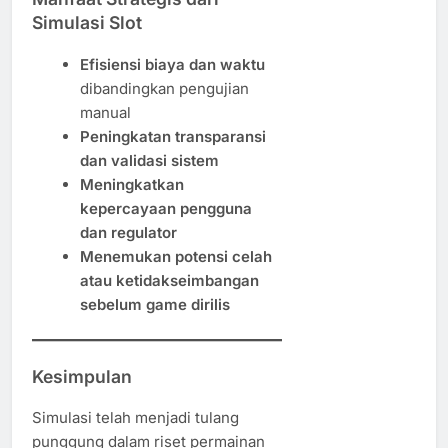
Simulasi Slot
Efisiensi biaya dan waktu
dibandingkan pengujian
manual
Peningkatan transparansi
dan validasi sistem
Meningkatkan
kepercayaan pengguna
dan regulator
Menemukan potensi celah
atau ketidakseimbangan
sebelum game dirilis
Kesimpulan
Simulasi telah menjadi tulang
punggung dalam riset permainan