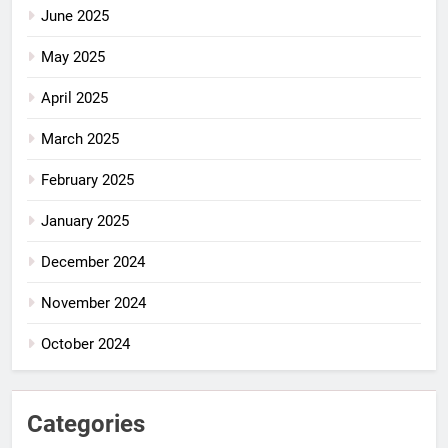
June 2025
May 2025
April 2025
March 2025
February 2025
January 2025
December 2024
November 2024
October 2024
Categories