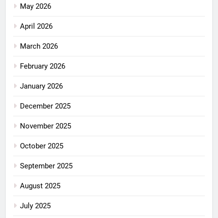
May 2026
April 2026
March 2026
February 2026
January 2026
December 2025
November 2025
October 2025
September 2025
August 2025
July 2025