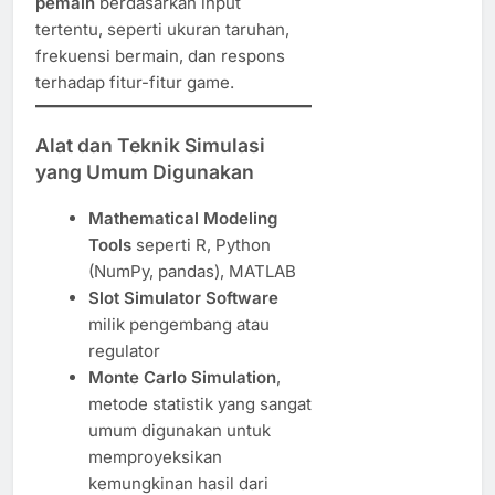
pemain
berdasarkan input
tertentu, seperti ukuran taruhan,
frekuensi bermain, dan respons
terhadap fitur-fitur game.
Alat dan Teknik Simulasi
yang Umum Digunakan
Mathematical Modeling
Tools
seperti R, Python
(NumPy, pandas), MATLAB
Slot Simulator Software
milik pengembang atau
regulator
Monte Carlo Simulation
,
metode statistik yang sangat
umum digunakan untuk
memproyeksikan
kemungkinan hasil dari