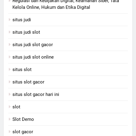
Regulasi dan Kebijakan Digital, Keamanan Siber, Tata
Kelola Online, Hukum dan Etika Digital
situs judi
situs judi slot
situs judi slot gacor
situs judi slot online
situs slot
situs slot gacor
situs slot gacor hari ini
slot
Slot Demo
slot gacor