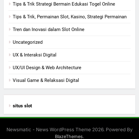
Tips & Trik Strategi Bermain Edukasi Togel Online
Tips & Trik, Permainan Slot, Kasino, Strategi Permainan
Tren dan Inovasi dalam Slot Online
Uncategorized
UX & Interaksi Digital
UX/UI Design & Web Architecture
Visual Game & Relaksasi Digital
situs slot
Newsmatic - News WordPress Theme 2026. Powered By
.
BlazeThemes