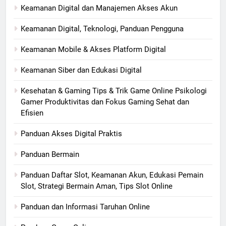
Keamanan Digital dan Manajemen Akses Akun
Keamanan Digital, Teknologi, Panduan Pengguna
Keamanan Mobile & Akses Platform Digital
Keamanan Siber dan Edukasi Digital
Kesehatan & Gaming Tips & Trik Game Online Psikologi
Gamer Produktivitas dan Fokus Gaming Sehat dan
Efisien
Panduan Akses Digital Praktis
Panduan Bermain
Panduan Daftar Slot, Keamanan Akun, Edukasi Pemain
Slot, Strategi Bermain Aman, Tips Slot Online
Panduan dan Informasi Taruhan Online