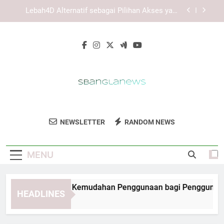
Skip
Panduan Menggunakan Slot Lebah4D Secara
to
Aman dan Nyaman untuk Pengalaman Akses
yang Lebih Terarah
content
LAE138 Login dan Kebiasaan Digital yang Lebih
Aman
Slot Lebah4D dan Kemudahan Penggunaan bagi
Pengguna Aktif Digital
Lebah4D Alternatif sebagai Pilihan Akses yang
Lebih Praktis
Panduan Menggunakan Slot Lebah4D Secara
Aman dan Nyaman untuk Pengalaman Akses
SB Angla News
yang Lebih Terarah
Dapatkan Berita Terbaru Dan Terpercaya
LAE138 Login dan Kebiasaan Digital yang Lebih
NEWSLETTER
RANDOM NEWS
Aman
Dari Bangladesh Di SB Angla News. Ikuti
Berita Politik, Bisnis, Dan Sosial.
MENU
ot Lebah4D dan Kemudahan Penggunaan bagi Pengguna Aktif D
HEADLINES
onths Ago