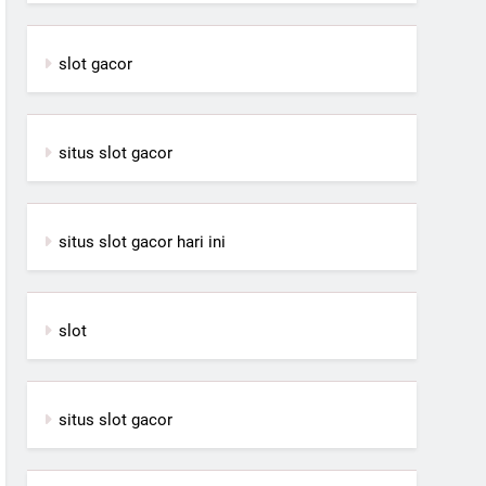
slot gacor
situs slot gacor
situs slot gacor hari ini
slot
situs slot gacor