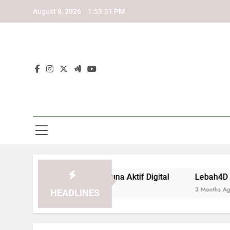
Skip
August 8, 2026
1:53:32 PM
to
content
SB 
Dapatkan B
aan bagi Pengguna Aktif Digital
Lebah4D Alternatif se
3 Months Ago
HEADLINES