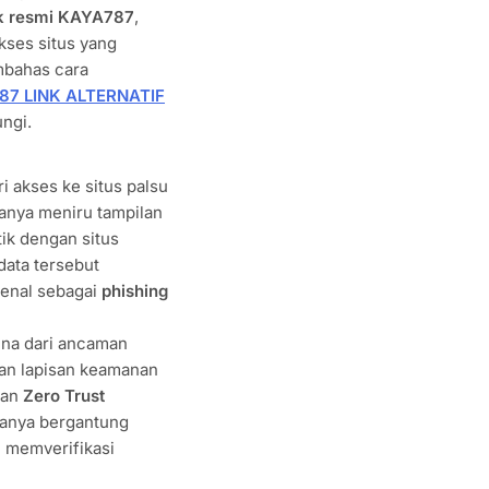
nk resmi KAYA787
,
ses situs yang
mbahas cara
87 LINK ALTERNATIF
ungi.
 akses ke situs palsu
anya meniru tampilan
tik dengan situs
data tersebut
kenal sebagai
phishing
na dari ancaman
kan lapisan keamanan
dan
Zero Trust
hanya bergantung
m memverifikasi