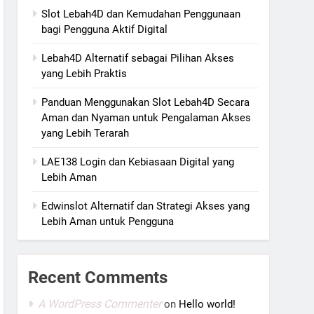
Slot Lebah4D dan Kemudahan Penggunaan
bagi Pengguna Aktif Digital
Lebah4D Alternatif sebagai Pilihan Akses
yang Lebih Praktis
Panduan Menggunakan Slot Lebah4D Secara
Aman dan Nyaman untuk Pengalaman Akses
yang Lebih Terarah
LAE138 Login dan Kebiasaan Digital yang
Lebih Aman
Edwinslot Alternatif dan Strategi Akses yang
Lebih Aman untuk Pengguna
Recent Comments
A WordPress Commenter
on
Hello world!