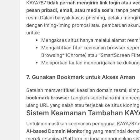
KAYA787
tidak pernah mengirim link login atau ver
pesan pribadi, email, atau media sosial
tanpa pem
resmi.Dalam banyak kasus phishing, pelaku mengiri
dengan iming-iming promosi atau pembaruan akun
untuk:
Mengakses situs hanya melalui alamat resmi
Mengaktifkan fitur keamanan browser seper
Browsing” (Chrome) atau “SmartScreen Filte
Melaporkan tautan mencurigakan ke dukung
7. Gunakan Bookmark untuk Akses Aman
Setelah memverifikasi keaslian domain resmi, simpa
bookmark browser
.Langkah sederhana ini mence
ulang URL yang salah atau terjebak ke situs klonin
Sistem Keamanan Tambahan KAY
Untuk memastikan keamanan pengguna, KAYA787 m
AI-based Domain Monitoring
yang memindai domai
merek resminya.Platform ini juga menggunakan si