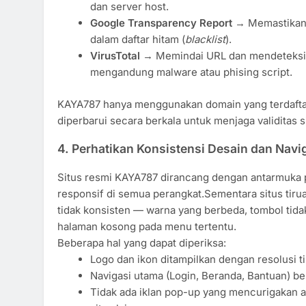
dan server host.
Google Transparency Report
→ Memastikan s
dalam daftar hitam (
blacklist
).
VirusTotal
→ Memindai URL dan mendeteksi
mengandung malware atau phising script.
KAYA787 hanya menggunakan domain yang terdafta
diperbarui secara berkala untuk menjaga validitas
4. Perhatikan Konsistensi Desain dan Navig
Situs resmi KAYA787 dirancang dengan antarmuka 
responsif di semua perangkat.Sementara situs tiruan
tidak konsisten — warna yang berbeda, tombol tidak
halaman kosong pada menu tertentu.
Beberapa hal yang dapat diperiksa:
Logo dan ikon ditampilkan dengan resolusi ti
Navigasi utama (Login, Beranda, Bantuan) be
Tidak ada iklan pop-up yang mencurigakan at