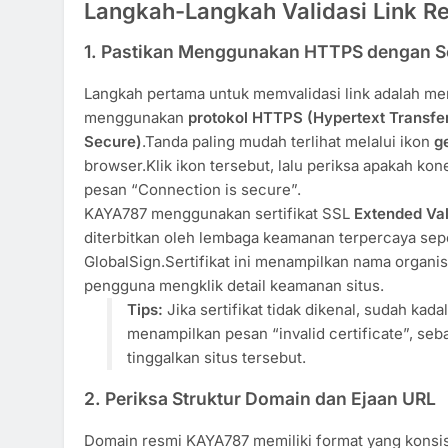
Langkah-Langkah Validasi Link 
1. Pastikan Menggunakan HTTPS dengan Ser
Langkah pertama untuk memvalidasi link adalah me
menggunakan
protokol HTTPS (Hypertext Transfer
Secure)
.Tanda paling mudah terlihat melalui ikon
g
browser.Klik ikon tersebut, lalu periksa apakah ko
pesan “Connection is secure”.
KAYA787 menggunakan sertifikat SSL
Extended Val
diterbitkan oleh lembaga keamanan terpercaya sepe
GlobalSign.Sertifikat ini menampilkan nama organis
pengguna mengklik detail keamanan situs.
Tips:
Jika sertifikat tidak dikenal, sudah kada
menampilkan pesan “invalid certificate”, seb
tinggalkan situs tersebut.
2. Periksa Struktur Domain dan Ejaan URL
Domain resmi KAYA787 memiliki format yang konsi