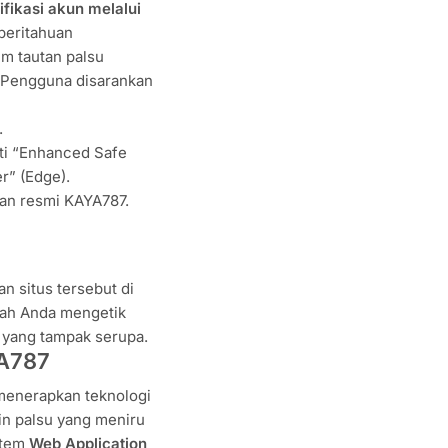
ifikasi akun melalui
beritahuan
m tautan palsu
.Pengguna disarankan
.
ti “Enhanced Safe
r” (Edge).
an resmi KAYA787.
n situs tersebut di
gah Anda mengetik
g yang tampak serupa.
A787
enerapkan teknologi
n palsu yang meniru
stem
Web Application