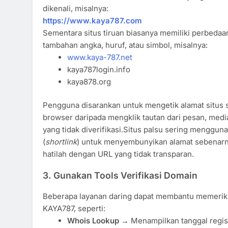
dikenali, misalnya:
https://www.kaya787.com
Sementara situs tiruan biasanya memiliki perbedaan
tambahan angka, huruf, atau simbol, misalnya:
www.kaya-787.net
kaya787login.info
kaya878.org
Pengguna disarankan untuk mengetik alamat situs 
browser daripada mengklik tautan dari pesan, media
yang tidak diverifikasi.Situs palsu sering menggun
(
shortlink
) untuk menyembunyikan alamat sebenarny
hatilah dengan URL yang tidak transparan.
3. Gunakan Tools Verifikasi Domain
Beberapa layanan daring dapat membantu memerik
KAYA787, seperti:
Whois Lookup
→ Menampilkan tanggal regist