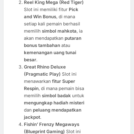
Reel King Mega (Red Tiger)
Slot ini memiliki fitur
Pick
and Win Bonus
, di mana
setiap kali pemain berhasil
memilih
simbol mahkota
, ia
akan mendapatkan
putaran
bonus tambahan
atau
kemenangan uang tunai
besar
.
Great Rhino Deluxe
(Pragmatic Play)
Slot ini
menawarkan
fitur Super
Respin
, di mana pemain bisa
memilih
simbol badak
untuk
mengungkap hadiah misteri
dan
peluang mendapatkan
jackpot
.
Fishin’ Frenzy Megaways
(Blueprint Gaming)
Slot ini