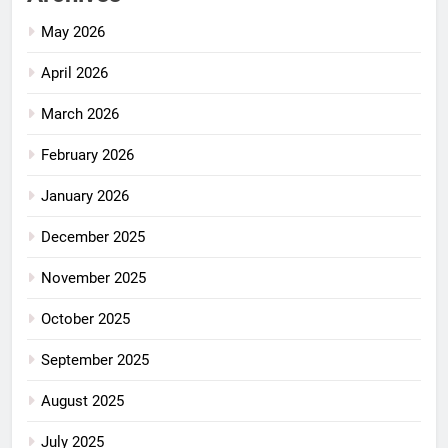
May 2026
April 2026
March 2026
February 2026
January 2026
December 2025
November 2025
October 2025
September 2025
August 2025
July 2025