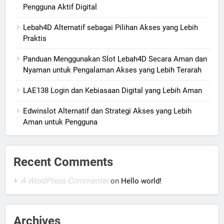
Pengguna Aktif Digital
Lebah4D Alternatif sebagai Pilihan Akses yang Lebih
Praktis
Panduan Menggunakan Slot Lebah4D Secara Aman dan
Nyaman untuk Pengalaman Akses yang Lebih Terarah
LAE138 Login dan Kebiasaan Digital yang Lebih Aman
Edwinslot Alternatif dan Strategi Akses yang Lebih
Aman untuk Pengguna
Recent Comments
A WordPress Commenter
on
Hello world!
Archives