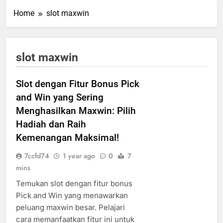
Home
slot maxwin
slot maxwin
Slot dengan Fitur Bonus Pick
and Win yang Sering
Menghasilkan Maxwin: Pilih
Hadiah dan Raih
Kemenangan Maksimal!
7ccfd74
1 year ago
0
7
mins
Temukan slot dengan fitur bonus
Pick and Win yang menawarkan
peluang maxwin besar. Pelajari
cara memanfaatkan fitur ini untuk