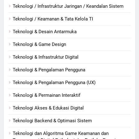
Teknologi / Infrastruktur Jaringan / Keandalan Sistem
Teknologi / Keamanan & Tata Kelola TI
Teknologi & Desain Antarmuka
Teknologi & Game Design
Teknologi & Infrastruktur Digital
Teknologi & Pengalaman Pengguna
Teknologi & Pengalaman Pengguna (UX)
Teknologi & Permainan Interaktif
Teknologi Akses & Edukasi Digital
Teknologi Backend & Optimasi Sistem
Teknologi dan Algoritma Game Keamanan dan