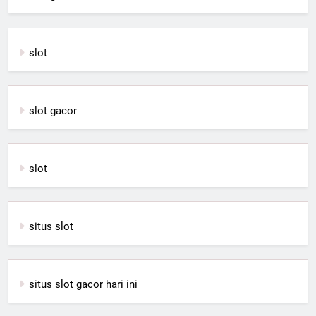
slot
slot gacor
slot
situs slot
situs slot gacor hari ini