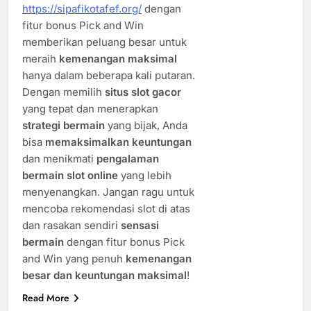
https://sipafikotafef.org/
dengan
fitur bonus Pick and Win
memberikan peluang besar untuk
meraih
kemenangan maksimal
hanya dalam beberapa kali putaran.
Dengan memilih
situs slot gacor
yang tepat dan menerapkan
strategi bermain
yang bijak, Anda
bisa
memaksimalkan keuntungan
dan menikmati
pengalaman
bermain slot online
yang lebih
menyenangkan. Jangan ragu untuk
mencoba rekomendasi slot di atas
dan rasakan sendiri
sensasi
bermain
dengan fitur bonus Pick
and Win yang penuh
kemenangan
besar dan keuntungan maksimal
!
Read More