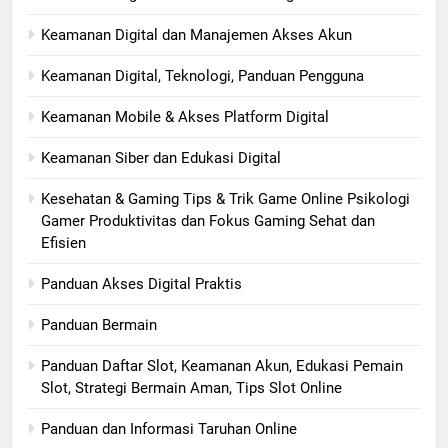
Keamanan Digital dan Manajemen Akses Akun
Keamanan Digital, Teknologi, Panduan Pengguna
Keamanan Mobile & Akses Platform Digital
Keamanan Siber dan Edukasi Digital
Kesehatan & Gaming Tips & Trik Game Online Psikologi
Gamer Produktivitas dan Fokus Gaming Sehat dan
Efisien
Panduan Akses Digital Praktis
Panduan Bermain
Panduan Daftar Slot, Keamanan Akun, Edukasi Pemain
Slot, Strategi Bermain Aman, Tips Slot Online
Panduan dan Informasi Taruhan Online