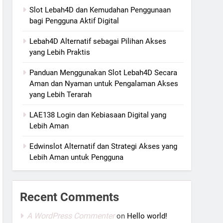
Slot Lebah4D dan Kemudahan Penggunaan
bagi Pengguna Aktif Digital
Lebah4D Alternatif sebagai Pilihan Akses
yang Lebih Praktis
Panduan Menggunakan Slot Lebah4D Secara
Aman dan Nyaman untuk Pengalaman Akses
yang Lebih Terarah
LAE138 Login dan Kebiasaan Digital yang
Lebih Aman
Edwinslot Alternatif dan Strategi Akses yang
Lebih Aman untuk Pengguna
Recent Comments
A WordPress Commenter
on
Hello world!