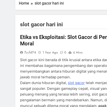
Home
slot gacor hari ini
slot gacor hari ini
Etika vs Eksploitasi: Slot Gacor di P
Moral
7ccfd74
1 Year Ago
0
6 Mins
Slot gacor kini berada di titik krusial antara etika da
ini membahas bagaimana pengembang dan operato
menyeimbangkan antara hiburan digital yang mena
jawab moral terhadap pemain.
Dalam dunia hiburan digital,
slot gacor
telah menja
sangat populer. Dengan gameplay cepat, visual ya
peluang menang yang terasa lebih sering, slot ga
pengalaman bermain yang mendebarkan. Namun, di b
muncul sebuah dilema moral yang mendalam:
apak