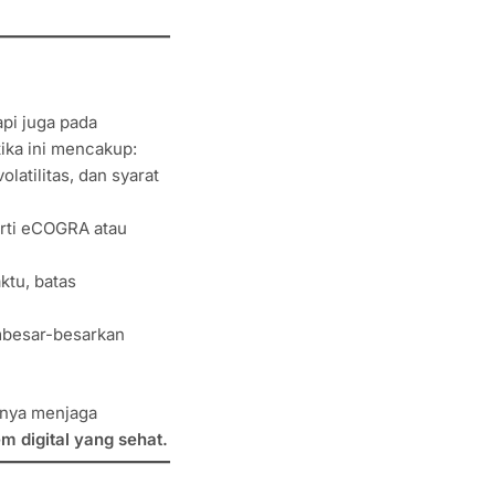
api juga pada
etika ini mencakup:
latilitas, dan syarat
erti eCOGRA atau
ktu, batas
mbesar-besarkan
anya menjaga
m digital yang sehat.