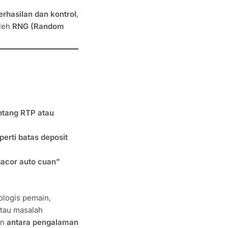
berhasilan dan kontrol
,
oleh
RNG (Random
ntang RTP atau
erti batas deposit
gacor auto cuan”
kologis pemain,
atau masalah
an
antara pengalaman