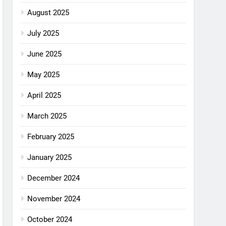
August 2025
July 2025
June 2025
May 2025
April 2025
March 2025
February 2025
January 2025
December 2024
November 2024
October 2024