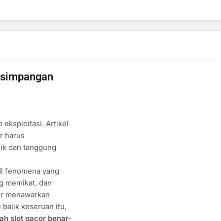
ersimpangan
n eksploitasi. Artikel
r harus
rik dan tanggung
di fenomena yang
ng memikat, dan
cor menawarkan
alik keseruan itu,
ah slot gacor benar-