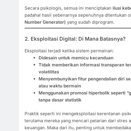
Secara psikologis, semua ini menciptakan
ilusi ke
padahal hasil sebenarnya sepenuhnya ditentukan 
Number Generator)
yang sudah diprogram.
2. Eksploitasi Digital: Di Mana Batasnya?
Eksploitasi terjadi ketika sistem permainan:
Didesain untuk memicu kecanduan
Tidak memberikan informasi transparan te
volatilitas
Menyembunyikan fitur pengendalian diri sep
atau waktu bermain
Menggunakan promosi hiperbolik seperti “
tanpa dasar statistik
Praktik seperti ini mengeksploitasi kerentanan psi
terutama mereka yang mencari pelarian dari stres 
keuangan. Maka dari itu, penting untuk membedak