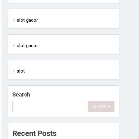
slot gacor
slot gacor
slot
Search
SEARCH
Recent Posts