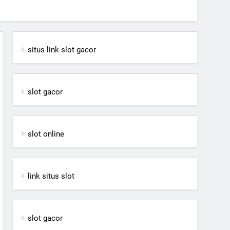
situs link slot gacor
slot gacor
slot online
link situs slot
slot gacor