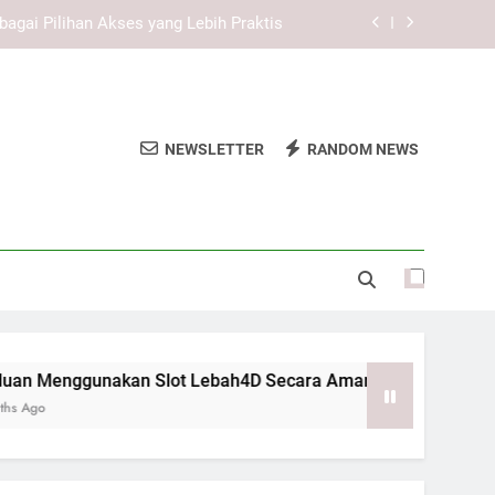
bagai Pilihan Akses yang Lebih Praktis
 untuk Pengalaman Akses yang Lebih
Terarah
an Kebiasaan Digital yang Lebih Aman
NEWSLETTER
RANDOM NEWS
nggunaan bagi Pengguna Aktif Digital
bagai Pilihan Akses yang Lebih Praktis
Ikuti Berita Politik, Bisnis, Dan Sosial.
 untuk Pengalaman Akses yang Lebih
Terarah
an Kebiasaan Digital yang Lebih Aman
nakan Slot Lebah4D Secara Aman dan Nyaman untuk Pengala