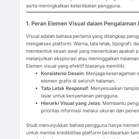
serta meningkatkan keterlibatan pengguna.
1. Peran Elemen Visual dalam Pengalaman D
Visual adalah bahasa pertama yang ditangkap peng
mengakses platform. Warna, tata letak, tipografi, da
membentuk kesan awal yang menentukan apakah 
melanjutkan eksplorasi atau meninggalkan halaman
Elemen visual yang efektif biasanya memiliki:
Konsistensi Desain
: Menjaga keseragaman w
elemen grafis di seluruh halaman.
Tata Letak Responsif
: Menyesuaikan tampila
layar untuk kenyamanan pengguna.
Hierarki Visual yang Jelas
: Membantu pen
prioritas informasi melalui ukuran dan pen
Studi menunjukkan bahwa pengguna hanya memerl
untuk menilai kredibilitas platform berdasarkan ta