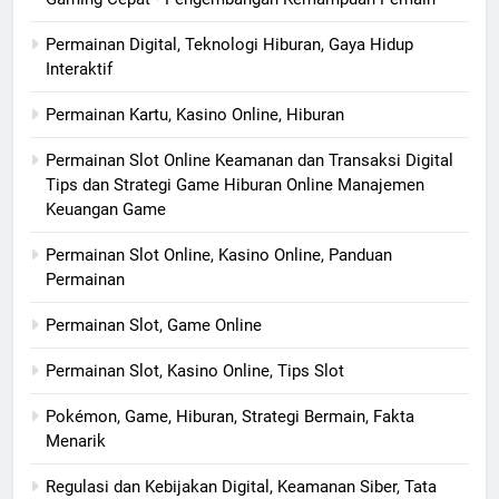
Permainan Digital, Teknologi Hiburan, Gaya Hidup
Interaktif
Permainan Kartu, Kasino Online, Hiburan
Permainan Slot Online Keamanan dan Transaksi Digital
Tips dan Strategi Game Hiburan Online Manajemen
Keuangan Game
Permainan Slot Online, Kasino Online, Panduan
Permainan
Permainan Slot, Game Online
Permainan Slot, Kasino Online, Tips Slot
Pokémon, Game, Hiburan, Strategi Bermain, Fakta
Menarik
Regulasi dan Kebijakan Digital, Keamanan Siber, Tata