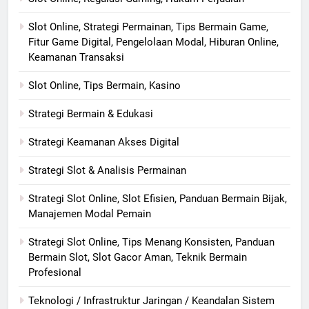
Slot Online, Strategi Permainan, Tips Bermain Game,
Fitur Game Digital, Pengelolaan Modal, Hiburan Online,
Keamanan Transaksi
Slot Online, Tips Bermain, Kasino
Strategi Bermain & Edukasi
Strategi Keamanan Akses Digital
Strategi Slot & Analisis Permainan
Strategi Slot Online, Slot Efisien, Panduan Bermain Bijak,
Manajemen Modal Pemain
Strategi Slot Online, Tips Menang Konsisten, Panduan
Bermain Slot, Slot Gacor Aman, Teknik Bermain
Profesional
Teknologi / Infrastruktur Jaringan / Keandalan Sistem