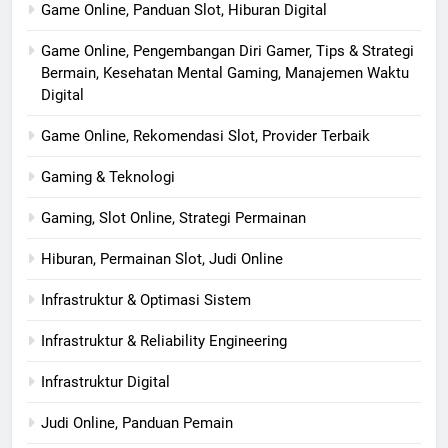
Game Online, Panduan Slot, Hiburan Digital
Game Online, Pengembangan Diri Gamer, Tips & Strategi
Bermain, Kesehatan Mental Gaming, Manajemen Waktu
Digital
Game Online, Rekomendasi Slot, Provider Terbaik
Gaming & Teknologi
Gaming, Slot Online, Strategi Permainan
Hiburan, Permainan Slot, Judi Online
Infrastruktur & Optimasi Sistem
Infrastruktur & Reliability Engineering
Infrastruktur Digital
Judi Online, Panduan Pemain