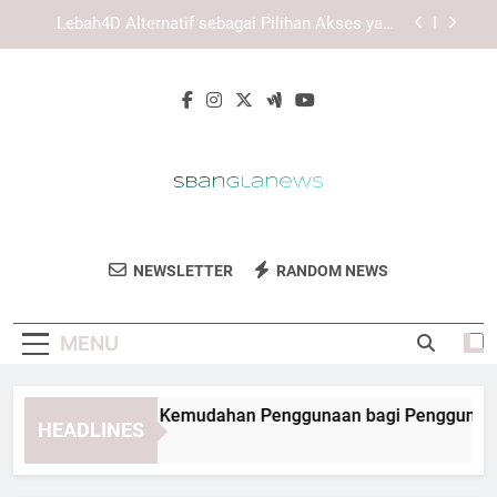
Skip
Panduan Menggunakan Slot Lebah4D Secara
to
Aman dan Nyaman untuk Pengalaman Akses
yang Lebih Terarah
content
LAE138 Login dan Kebiasaan Digital yang Lebih
Aman
Slot Lebah4D dan Kemudahan Penggunaan bagi
Pengguna Aktif Digital
Lebah4D Alternatif sebagai Pilihan Akses yang
Lebih Praktis
Panduan Menggunakan Slot Lebah4D Secara
Aman dan Nyaman untuk Pengalaman Akses
SB Angla News
yang Lebih Terarah
Dapatkan Berita Terbaru Dan Terpercaya
LAE138 Login dan Kebiasaan Digital yang Lebih
NEWSLETTER
RANDOM NEWS
Aman
Dari Bangladesh Di SB Angla News. Ikuti
Berita Politik, Bisnis, Dan Sosial.
MENU
ot Lebah4D dan Kemudahan Penggunaan bagi Pengguna Aktif D
HEADLINES
Months Ago