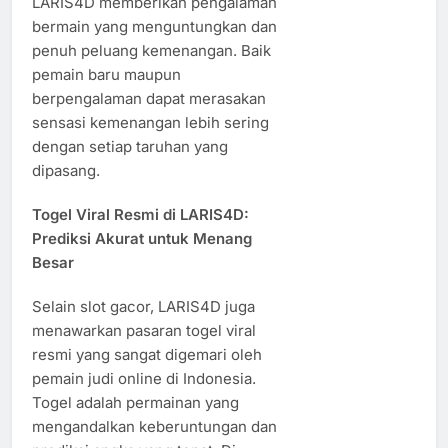
LARIS4D memberikan pengalaman
bermain yang menguntungkan dan
penuh peluang kemenangan. Baik
pemain baru maupun
berpengalaman dapat merasakan
sensasi kemenangan lebih sering
dengan setiap taruhan yang
dipasang.
Togel Viral Resmi di LARIS4D:
Prediksi Akurat untuk Menang
Besar
Selain slot gacor, LARIS4D juga
menawarkan pasaran togel viral
resmi yang sangat digemari oleh
pemain judi online di Indonesia.
Togel adalah permainan yang
mengandalkan keberuntungan dan