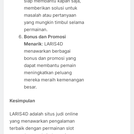
siap membantu kapan saja,
memberikan solusi untuk
masalah atau pertanyaan
yang mungkin timbul selama
permainan.
Bonus dan Promosi
Menarik
: LARIS4D
menawarkan berbagai
bonus dan promosi yang
dapat membantu pemain
meningkatkan peluang
mereka meraih kemenangan
besar.
Kesimpulan
LARIS4D adalah situs judi online
yang menawarkan pengalaman
terbaik dengan permainan slot