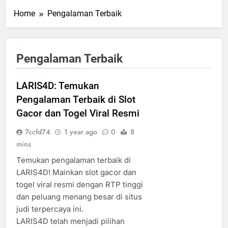
Home
Pengalaman Terbaik
Pengalaman Terbaik
LARIS4D: Temukan
Pengalaman Terbaik di Slot
Gacor dan Togel Viral Resmi
7ccfd74
1 year ago
0
8
mins
Temukan pengalaman terbaik di
LARIS4D! Mainkan slot gacor dan
togel viral resmi dengan RTP tinggi
dan peluang menang besar di situs
judi terpercaya ini.
LARIS4D telah menjadi pilihan