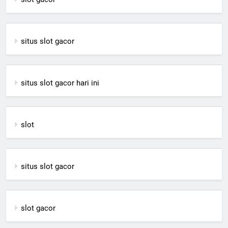
situs slot gacor
situs slot gacor hari ini
slot
situs slot gacor
slot gacor