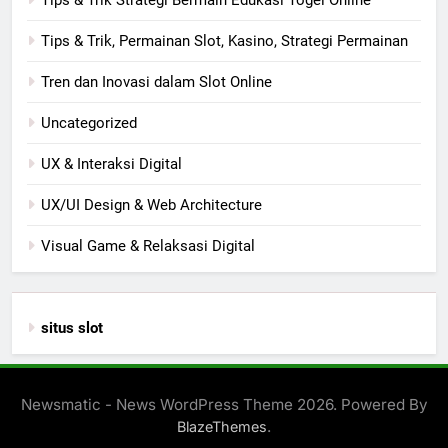
Tips & Trik Strategi Bermain Edukasi Togel Online
Tips & Trik, Permainan Slot, Kasino, Strategi Permainan
Tren dan Inovasi dalam Slot Online
Uncategorized
UX & Interaksi Digital
UX/UI Design & Web Architecture
Visual Game & Relaksasi Digital
situs slot
Newsmatic - News WordPress Theme 2026. Powered By
.
BlazeThemes