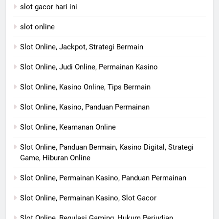
slot gacor hari ini
slot online
Slot Online, Jackpot, Strategi Bermain
Slot Online, Judi Online, Permainan Kasino
Slot Online, Kasino Online, Tips Bermain
Slot Online, Kasino, Panduan Permainan
Slot Online, Keamanan Online
Slot Online, Panduan Bermain, Kasino Digital, Strategi
Game, Hiburan Online
Slot Online, Permainan Kasino, Panduan Permainan
Slot Online, Permainan Kasino, Slot Gacor
Slot Online, Regulasi Gaming, Hukum Perjudian