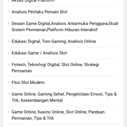
Akses Digital Platform
Analisis Perilaku Pemain Slot
Desain Game Digital,Analisis Antarmuka Pengguna,Studi
Sistem Permainan,Platform Hiburan Interaktif
Edukasi Digital, Tren Gaming, Analisis Online
Edukasi Game / Analisis Slot
Fintech, Teknologi Digital, Slot Online, Strategi
Permainan
Fitur Slot Modern
Game Online, Gaming Sehat, Pengelolaan Emosi, Tips &
Trik, Keseimbangan Mental
Game Online, Kasino Online, Slot Online, Panduan
Permainan, Tips & Trik