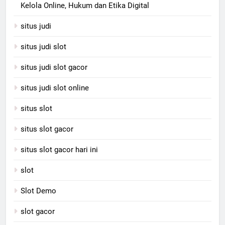
Kelola Online, Hukum dan Etika Digital
situs judi
situs judi slot
situs judi slot gacor
situs judi slot online
situs slot
situs slot gacor
situs slot gacor hari ini
slot
Slot Demo
slot gacor