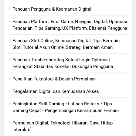
Panduan Pengguna & Keamanan Digital
Panduan Platform, Fitur Game, Navigasi Digital, Optimasi
Pencarian, Tips Gaming, UX Platform, Efisiensi Pengguna
Panduan Slot Online, Keamanan Digital, Tips Bermain
Slot, Tutorial Akun Online, Strategi Bermain Aman
Panduan Troubleshooting Solusi Login Optimasi
Perangkat Stabilitas Koneksi Dukungan Pengguna
Penelitian Teknologi & Desain Permainan
Pengalaman Digital dan Kemudahan Akses
Peningkatan Skill Gaming • Latihan Refleks • Tips
Gaming Cepat • Pengembangan Kemampuan Pemain
Permainan Digital, Teknologi Hiburan, Gaya Hidup
Interaktif