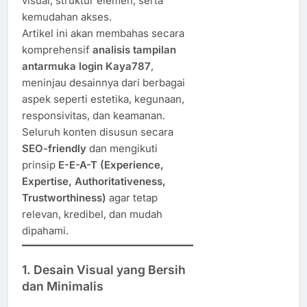
visual, struktur elemen, serta
kemudahan akses.
Artikel ini akan membahas secara
komprehensif
analisis tampilan
antarmuka login Kaya787
,
meninjau desainnya dari berbagai
aspek seperti estetika, kegunaan,
responsivitas, dan keamanan.
Seluruh konten disusun secara
SEO-friendly
dan mengikuti
prinsip
E-E-A-T (Experience,
Expertise, Authoritativeness,
Trustworthiness)
agar tetap
relevan, kredibel, dan mudah
dipahami.
1. Desain Visual yang Bersih
dan Minimalis