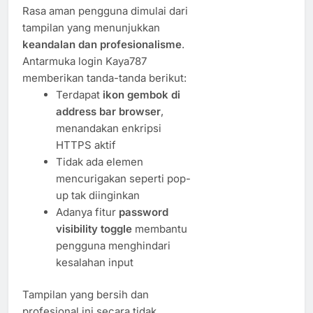
Rasa aman pengguna dimulai dari
tampilan yang menunjukkan
keandalan dan profesionalisme
.
Antarmuka login Kaya787
memberikan tanda-tanda berikut:
Terdapat
ikon gembok di
address bar browser
,
menandakan enkripsi
HTTPS aktif
Tidak ada elemen
mencurigakan seperti pop-
up tak diinginkan
Adanya fitur
password
visibility toggle
membantu
pengguna menghindari
kesalahan input
Tampilan yang bersih dan
profesional ini secara tidak