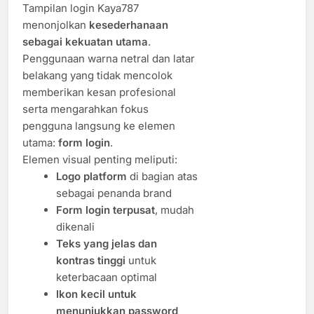
Tampilan login Kaya787
menonjolkan
kesederhanaan
sebagai kekuatan utama
.
Penggunaan warna netral dan latar
belakang yang tidak mencolok
memberikan kesan profesional
serta mengarahkan fokus
pengguna langsung ke elemen
utama:
form login
.
Elemen visual penting meliputi:
Logo platform
di bagian atas
sebagai penanda brand
Form login terpusat
, mudah
dikenali
Teks yang jelas dan
kontras tinggi
untuk
keterbacaan optimal
Ikon kecil untuk
menunjukkan password