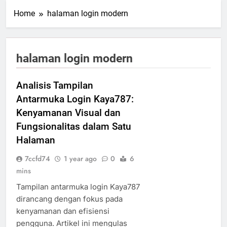
Home
halaman login modern
halaman login modern
Analisis Tampilan
Antarmuka Login Kaya787:
Kenyamanan Visual dan
Fungsionalitas dalam Satu
Halaman
7ccfd74
1 year ago
0
6
mins
Tampilan antarmuka login Kaya787
dirancang dengan fokus pada
kenyamanan dan efisiensi
pengguna. Artikel ini mengulas