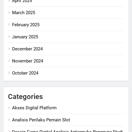
April 2025
March 2025
February 2025
January 2025
December 2024
November 2024
October 2024
Categories
Akses Digital Platform
Analisis Perilaku Pemain Slot