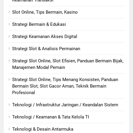
Keamanan Transaksi
Slot Online, Tips Bermain, Kasino
Strategi Bermain & Edukasi
Strategi Keamanan Akses Digital
Strategi Slot & Analisis Permainan
Strategi Slot Online, Slot Efisien, Panduan Bermain Bijak,
Manajemen Modal Pemain
Strategi Slot Online, Tips Menang Konsisten, Panduan
Bermain Slot, Slot Gacor Aman, Teknik Bermain
Profesional
Teknologi / Infrastruktur Jaringan / Keandalan Sistem
Teknologi / Keamanan & Tata Kelola TI
Teknologi & Desain Antarmuka