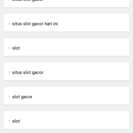
situs slot gacor hari ini
slot
situs slot gacor
slot gacor
slot