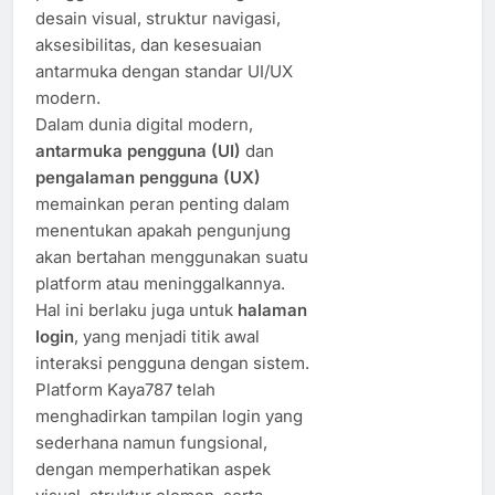
desain visual, struktur navigasi,
aksesibilitas, dan kesesuaian
antarmuka dengan standar UI/UX
modern.
Dalam dunia digital modern,
antarmuka pengguna (UI)
dan
pengalaman pengguna (UX)
memainkan peran penting dalam
menentukan apakah pengunjung
akan bertahan menggunakan suatu
platform atau meninggalkannya.
Hal ini berlaku juga untuk
halaman
login
, yang menjadi titik awal
interaksi pengguna dengan sistem.
Platform Kaya787 telah
menghadirkan tampilan login yang
sederhana namun fungsional,
dengan memperhatikan aspek