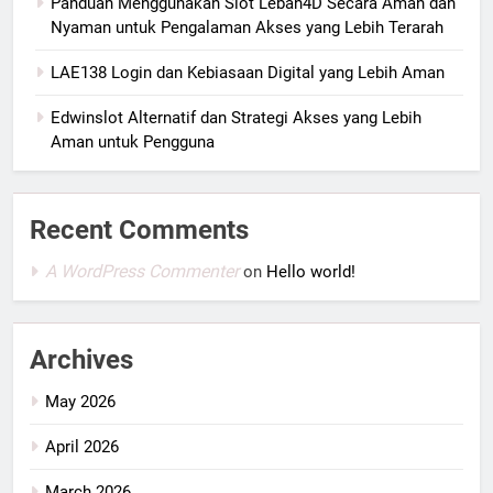
Panduan Menggunakan Slot Lebah4D Secara Aman dan
Nyaman untuk Pengalaman Akses yang Lebih Terarah
LAE138 Login dan Kebiasaan Digital yang Lebih Aman
Edwinslot Alternatif dan Strategi Akses yang Lebih
Aman untuk Pengguna
Recent Comments
A WordPress Commenter
on
Hello world!
Archives
May 2026
April 2026
March 2026