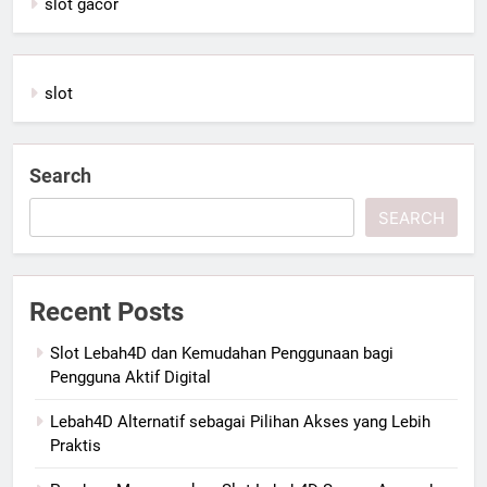
slot gacor
slot
Search
SEARCH
Recent Posts
Slot Lebah4D dan Kemudahan Penggunaan bagi
Pengguna Aktif Digital
Lebah4D Alternatif sebagai Pilihan Akses yang Lebih
Praktis