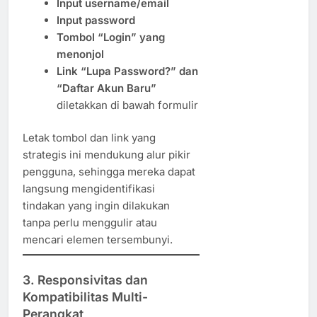
Input username/email
Input password
Tombol “Login” yang
menonjol
Link “Lupa Password?” dan
“Daftar Akun Baru”
diletakkan di bawah formulir
Letak tombol dan link yang
strategis ini mendukung alur pikir
pengguna, sehingga mereka dapat
langsung mengidentifikasi
tindakan yang ingin dilakukan
tanpa perlu menggulir atau
mencari elemen tersembunyi.
3. Responsivitas dan
Kompatibilitas Multi-
Perangkat