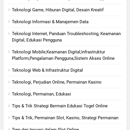
Teknologi Game, Hiburan Digital, Desain Kreatif
Teknologi Informasi & Manajemen Data
Teknologi Internet, Panduan Troubleshooting, Keamanan
Digital, Edukasi Pengguna
Teknologi Mobile,Keamanan Digital,Infrastruktur
Platform,Pengalaman Pengguna,Sistem Akses Online
Teknologi Web & Infrastruktur Digital
Teknologi, Perjudian Online, Permainan Kasino
Teknologi, Permainan, Edukasi
Tips & Trik Strategi Bermain Edukasi Togel Online
Tips & Trik, Permainan Slot, Kasino, Strategi Permainan
Tren dan Inovasi dalam Slot Online