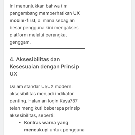
Ini menunjukkan bahwa tim
pengembang memperhatikan
UX
mobile-first
, di mana sebagian
besar pengguna kini mengakses
platform melalui perangkat
genggam.
4. Aksesibilitas dan
Kesesuaian dengan Prinsip
UX
Dalam standar UI/UX modern,
aksesibilitas menjadi indikator
penting. Halaman login Kaya787
telah mengikuti beberapa prinsip
aksesibilitas, seperti:
Kontras warna yang
mencukupi
untuk pengguna