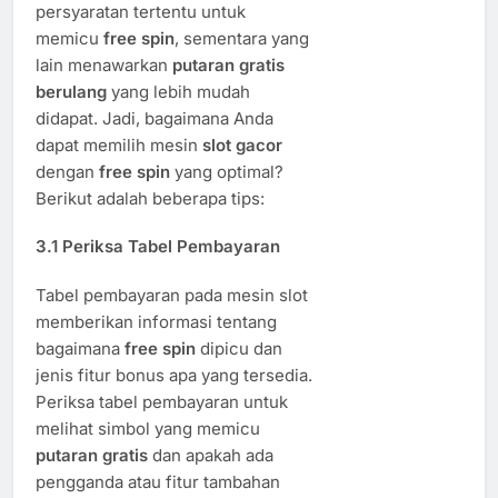
persyaratan tertentu untuk
memicu
free spin
, sementara yang
lain menawarkan
putaran gratis
berulang
yang lebih mudah
didapat. Jadi, bagaimana Anda
dapat memilih mesin
slot gacor
dengan
free spin
yang optimal?
Berikut adalah beberapa tips:
3.1
Periksa Tabel Pembayaran
Tabel pembayaran pada mesin slot
memberikan informasi tentang
bagaimana
free spin
dipicu dan
jenis fitur bonus apa yang tersedia.
Periksa tabel pembayaran untuk
melihat simbol yang memicu
putaran gratis
dan apakah ada
pengganda atau fitur tambahan