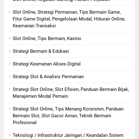
Slot Online, Strategi Permainan, Tips Bermain Game,
Fitur Game Digital, Pengelolaan Modal, Hiburan Online,
Keamanan Transaksi
Slot Online, Tips Bermain, Kasino
Strategi Bermain & Edukasi
Strategi Keamanan Akses Digital
Strategi Slot & Analisis Permainan
Strategi Slot Online, Slot Efisien, Panduan Bermain Bijak,
Manajemen Modal Pemain
Strategi Slot Online, Tips Menang Konsisten, Panduan
Bermain Slot, Slot Gacor Aman, Teknik Bermain
Profesional
Teknologi / Infrastruktur Jaringan / Keandalan Sistem