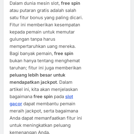
Dalam dunia mesin slot,
free spin
atau putaran gratis adalah salah
satu fitur bonus yang paling dicari.
Fitur ini memberikan kesempatan
kepada pemain untuk memutar
gulungan tanpa harus
mempertaruhkan uang mereka.
Bagi banyak pemain,
free spin
bukan hanya tentang menghemat
taruhan; fitur ini juga memberikan
peluang lebih besar untuk
mendapatkan jackpot
. Dalam
artikel ini, kita akan menjelaskan
bagaimana
free spin
pada
slot
gacor
dapat membantu pemain
meraih jackpot, serta bagaimana
Anda dapat memanfaatkan fitur ini
untuk meningkatkan peluang
kemenangan Anda.