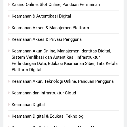
Kasino Online, Slot Online, Panduan Permainan
Keamanan & Autentikasi Digital
Keamanan Akses & Manajemen Platform
Keamanan Akses & Privasi Pengguna
Keamanan Akun Online, Manajemen Identitas Digital,
Sistem Verifikasi dan Autentikasi, Infrastruktur
Perlindungan Data, Edukasi Keamanan Siber, Tata Kelola
Platform Digital
Keamanan Akun, Teknologi Online, Panduan Pengguna
Keamanan dan Infrastruktur Cloud
Keamanan Digital
Keamanan Digital & Edukasi Teknologi