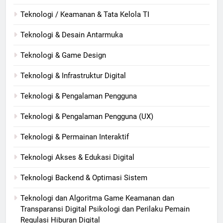
Teknologi / Keamanan & Tata Kelola TI
Teknologi & Desain Antarmuka
Teknologi & Game Design
Teknologi & Infrastruktur Digital
Teknologi & Pengalaman Pengguna
Teknologi & Pengalaman Pengguna (UX)
Teknologi & Permainan Interaktif
Teknologi Akses & Edukasi Digital
Teknologi Backend & Optimasi Sistem
Teknologi dan Algoritma Game Keamanan dan
Transparansi Digital Psikologi dan Perilaku Pemain
Regulasi Hiburan Digital