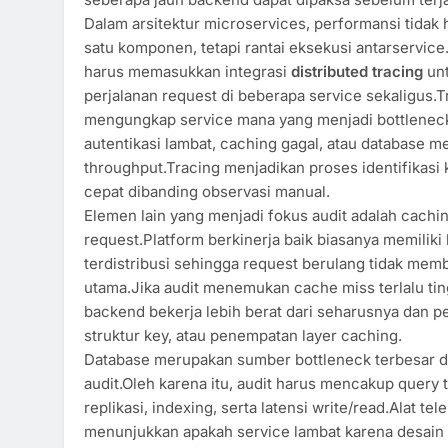
Dalam arsitektur microservices, performansi tidak 
satu komponen, tetapi rantai eksekusi antarservic
harus memasukkan integrasi
distributed tracing
unt
perjalanan request di beberapa service sekaligus
mengungkap service mana yang menjadi bottlene
autentikasi lambat, caching gagal, atau database m
throughput.Tracing menjadikan proses identifikasi 
cepat dibanding observasi manual.
Elemen lain yang menjadi fokus audit adalah cachi
request.Platform berkinerja baik biasanya memiliki
terdistribusi sehingga request berulang tidak mem
utama.Jika audit menemukan cache miss terlalu ting
backend bekerja lebih berat dari seharusnya dan pe
struktur key, atau penempatan layer caching.
Database merupakan sumber bottleneck terbesar 
audit.Oleh karena itu, audit harus mencakup query 
replikasi, indexing, serta latensi write/read.Alat te
menunjukkan apakah service lambat karena desain 