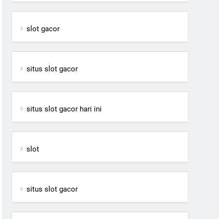
slot gacor
situs slot gacor
situs slot gacor hari ini
slot
situs slot gacor