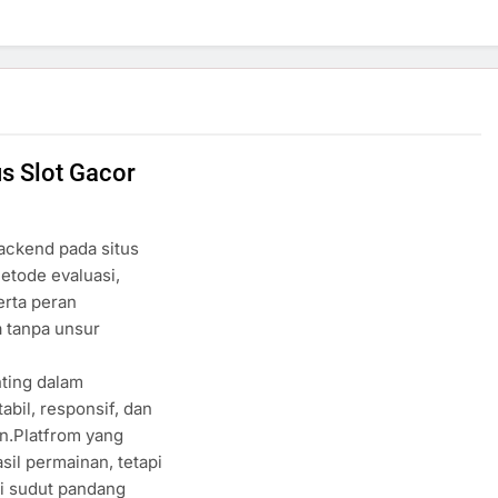
s Slot Gacor
ackend pada situs
etode evaluasi,
serta peran
 tanpa unsur
ting dalam
tabil, responsif, dan
n.Platfrom yang
sil permainan, tetapi
ri sudut pandang