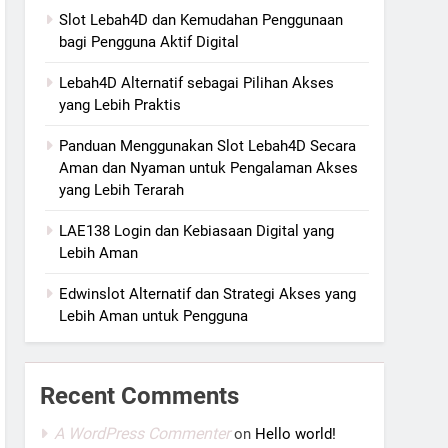
Slot Lebah4D dan Kemudahan Penggunaan
bagi Pengguna Aktif Digital
Lebah4D Alternatif sebagai Pilihan Akses
yang Lebih Praktis
Panduan Menggunakan Slot Lebah4D Secara
Aman dan Nyaman untuk Pengalaman Akses
yang Lebih Terarah
LAE138 Login dan Kebiasaan Digital yang
Lebih Aman
Edwinslot Alternatif dan Strategi Akses yang
Lebih Aman untuk Pengguna
Recent Comments
A WordPress Commenter
on
Hello world!