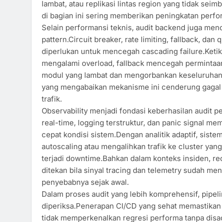
lambat, atau replikasi lintas region yang tidak s
di bagian ini sering memberikan peningkatan perfor
Selain performansi teknis, audit backend juga menca
pattern.Circuit breaker, rate limiting, fallback, d
diperlukan untuk mencegah cascading failure.Ketik
mengalami overload, fallback mencegah permintaan
modul yang lambat dan mengorbankan keseluruhan
yang mengabaikan mekanisme ini cenderung gagal
trafik.
Observability menjadi fondasi keberhasilan audit 
real-time, logging terstruktur, dan panic signal m
cepat kondisi sistem.Dengan analitik adaptif, sist
autoscaling atau mengalihkan trafik ke cluster yan
terjadi downtime.Bahkan dalam konteks insiden, re
ditekan bila sinyal tracing dan telemetry sudah me
penyebabnya sejak awal.
Dalam proses audit yang lebih komprehensif, pipe
diperiksa.Penerapan CI/CD yang sehat memastika
tidak memperkenalkan regresi performa tanpa disa