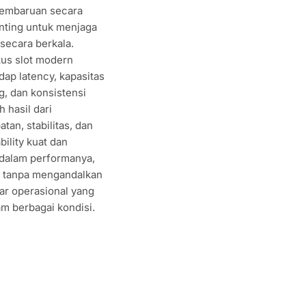
embaruan secara
enting untuk menjaga
 secara berkala.
tus slot modern
ap latency, kapasitas
g, dan konsistensi
 hasil dari
tan, stabilitas, dan
ility kuat dan
n dalam performanya,
l tanpa mengandalkan
ar operasional yang
m berbagai kondisi.