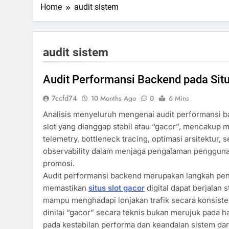
Home
audit sistem
audit sistem
Audit Performansi Backend pada Situ
7ccfd74
10 Months Ago
0
6 Mins
Analisis menyeluruh mengenai audit performansi b
slot yang dianggap stabil atau “gacor”, mencakup m
telemetry, bottleneck tracing, optimasi arsitektur, 
observability dalam menjaga pengalaman pengguna
promosi.
Audit performansi backend merupakan langkah pen
memastikan
situs slot gacor
digital dapat berjalan s
mampu menghadapi lonjakan trafik secara konsiste
dinilai “gacor” secara teknis bukan merujuk pada ha
pada kestabilan performa dan keandalan sistem da