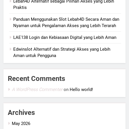
Lebah4D Alternatif sebagai Pilihan Akses yang Lebih
Praktis
Panduan Menggunakan Slot Lebah4D Secara Aman dan
Nyaman untuk Pengalaman Akses yang Lebih Terarah
LAE138 Login dan Kebiasaan Digital yang Lebih Aman
Edwinslot Alternatif dan Strategi Akses yang Lebih
Aman untuk Pengguna
Recent Comments
A WordPress Commenter
on
Hello world!
Archives
May 2026