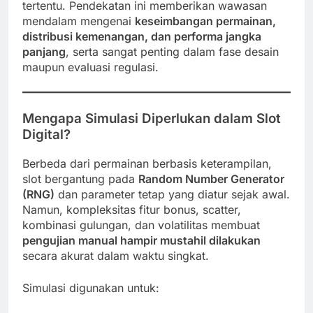
tertentu. Pendekatan ini memberikan wawasan
mendalam mengenai
keseimbangan permainan,
distribusi kemenangan, dan performa jangka
panjang
, serta sangat penting dalam fase desain
maupun evaluasi regulasi.
Mengapa Simulasi Diperlukan dalam Slot
Digital?
Berbeda dari permainan berbasis keterampilan,
slot bergantung pada
Random Number Generator
(RNG)
dan parameter tetap yang diatur sejak awal.
Namun, kompleksitas fitur bonus, scatter,
kombinasi gulungan, dan volatilitas membuat
pengujian manual hampir mustahil dilakukan
secara akurat dalam waktu singkat.
Simulasi digunakan untuk: