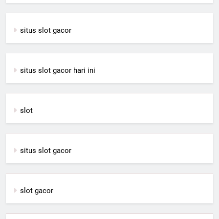
situs slot gacor
situs slot gacor hari ini
slot
situs slot gacor
slot gacor