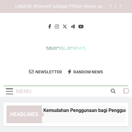
Skip
Panduan Menggunakan Slot Lebah4D Secara
to
Aman dan Nyaman untuk Pengalaman Akses
content
yang Lebih Terarah
LAE138 Login dan Kebiasaan Digital yang Lebih
Aman
Slot Lebah4D dan Kemudahan Penggunaan bagi
Pengguna Aktif Digital
Lebah4D Alternatif sebagai Pilihan Akses yang
Lebih Praktis
Panduan Menggunakan Slot Lebah4D Secara
SB Angla News
Aman dan Nyaman untuk Pengalaman Akses
Dapatkan Berita Terbaru Dan Terpercaya
yang Lebih Terarah
NEWSLETTER
RANDOM NEWS
LAE138 Login dan Kebiasaan Digital yang Lebih
Dari Bangladesh Di SB Angla News. Ikuti
Aman
Berita Politik, Bisnis, Dan Sosial.
MENU
Slot Lebah4D dan Kemudahan Penggunaan bagi Pengguna Aktif
HEADLINES
3 Months Ago