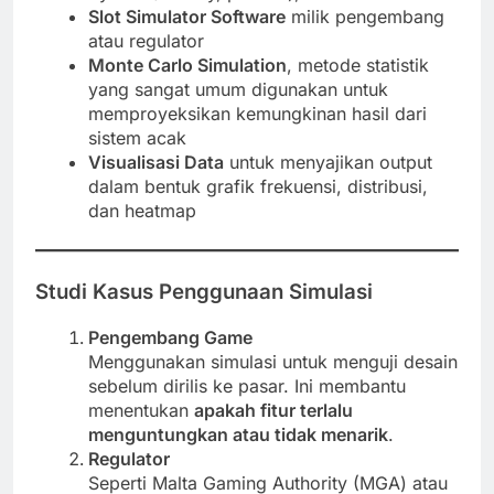
Slot Simulator Software
milik pengembang
atau regulator
Monte Carlo Simulation
, metode statistik
yang sangat umum digunakan untuk
memproyeksikan kemungkinan hasil dari
sistem acak
Visualisasi Data
untuk menyajikan output
dalam bentuk grafik frekuensi, distribusi,
dan heatmap
Studi Kasus Penggunaan Simulasi
Pengembang Game
Menggunakan simulasi untuk menguji desain
sebelum dirilis ke pasar. Ini membantu
menentukan
apakah fitur terlalu
menguntungkan atau tidak menarik
.
Regulator
Seperti Malta Gaming Authority (MGA) atau