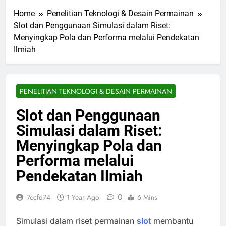
Home
Penelitian Teknologi & Desain Permainan
Slot dan Penggunaan Simulasi dalam Riset:
Menyingkap Pola dan Performa melalui Pendekatan
Ilmiah
PENELITIAN TEKNOLOGI & DESAIN PERMAINAN
Slot dan Penggunaan
Simulasi dalam Riset:
Menyingkap Pola dan
Performa melalui
Pendekatan Ilmiah
0
7ccfd74
1 Year Ago
6 Mins
Simulasi dalam riset permainan
slot
membantu