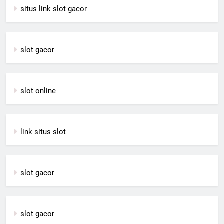
situs link slot gacor
slot gacor
slot online
link situs slot
slot gacor
slot gacor