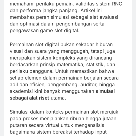
memahami perilaku pemain, validitas sistem RNG,
dan performa jangka panjang. Artikel ini
membahas peran simulasi sebagai alat evaluasi
dan optimasi dalam pengembangan serta
pengawasan game slot digital.
Permainan slot digital bukan sekadar hiburan
visual dan suara yang menggugah, tetapi juga
merupakan sistem kompleks yang dirancang
berdasarkan prinsip matematika, statistik, dan
perilaku pengguna. Untuk memastikan bahwa
setiap elemen dalam permainan berjalan secara
adil dan efisien, pengembang, auditor, hingga
akademisi kini banyak menggunakan
simulasi
sebagai alat riset
utama.
Simulasi dalam konteks permainan slot merujuk
pada proses menjalankan ribuan hingga jutaan
putaran secara virtual untuk menganalisis
bagaimana sistem bereaksi terhadap input