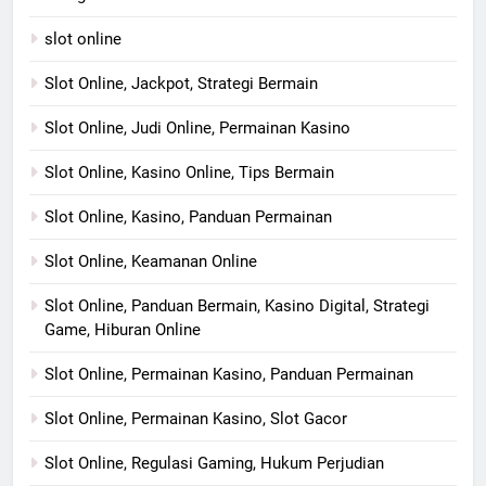
slot online
Slot Online, Jackpot, Strategi Bermain
Slot Online, Judi Online, Permainan Kasino
Slot Online, Kasino Online, Tips Bermain
Slot Online, Kasino, Panduan Permainan
Slot Online, Keamanan Online
Slot Online, Panduan Bermain, Kasino Digital, Strategi
Game, Hiburan Online
Slot Online, Permainan Kasino, Panduan Permainan
Slot Online, Permainan Kasino, Slot Gacor
Slot Online, Regulasi Gaming, Hukum Perjudian