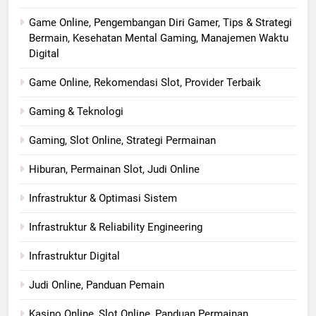
Game Online, Pengembangan Diri Gamer, Tips & Strategi
Bermain, Kesehatan Mental Gaming, Manajemen Waktu
Digital
Game Online, Rekomendasi Slot, Provider Terbaik
Gaming & Teknologi
Gaming, Slot Online, Strategi Permainan
Hiburan, Permainan Slot, Judi Online
Infrastruktur & Optimasi Sistem
Infrastruktur & Reliability Engineering
Infrastruktur Digital
Judi Online, Panduan Pemain
Kasino Online, Slot Online, Panduan Permainan