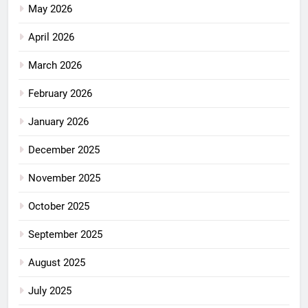
May 2026
April 2026
March 2026
February 2026
January 2026
December 2025
November 2025
October 2025
September 2025
August 2025
July 2025