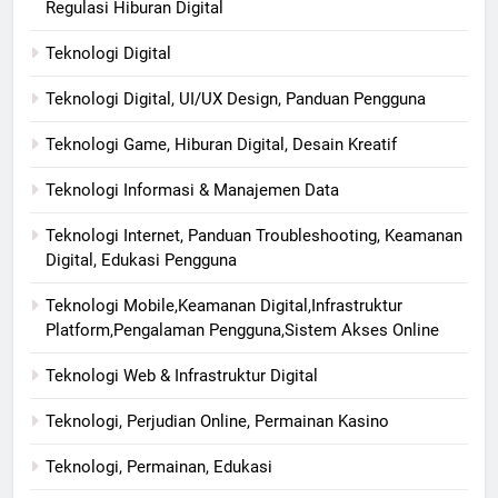
Regulasi Hiburan Digital
Teknologi Digital
Teknologi Digital, UI/UX Design, Panduan Pengguna
Teknologi Game, Hiburan Digital, Desain Kreatif
Teknologi Informasi & Manajemen Data
Teknologi Internet, Panduan Troubleshooting, Keamanan
Digital, Edukasi Pengguna
Teknologi Mobile,Keamanan Digital,Infrastruktur
Platform,Pengalaman Pengguna,Sistem Akses Online
Teknologi Web & Infrastruktur Digital
Teknologi, Perjudian Online, Permainan Kasino
Teknologi, Permainan, Edukasi