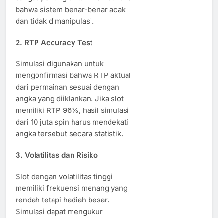
bahwa sistem benar-benar acak
dan tidak dimanipulasi.
2.
RTP Accuracy Test
Simulasi digunakan untuk
mengonfirmasi bahwa RTP aktual
dari permainan sesuai dengan
angka yang diiklankan. Jika slot
memiliki RTP 96%, hasil simulasi
dari 10 juta spin harus mendekati
angka tersebut secara statistik.
3.
Volatilitas dan Risiko
Slot dengan volatilitas tinggi
memiliki frekuensi menang yang
rendah tetapi hadiah besar.
Simulasi dapat mengukur