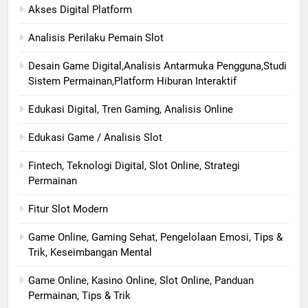
Akses Digital Platform
Analisis Perilaku Pemain Slot
Desain Game Digital,Analisis Antarmuka Pengguna,Studi
Sistem Permainan,Platform Hiburan Interaktif
Edukasi Digital, Tren Gaming, Analisis Online
Edukasi Game / Analisis Slot
Fintech, Teknologi Digital, Slot Online, Strategi
Permainan
Fitur Slot Modern
Game Online, Gaming Sehat, Pengelolaan Emosi, Tips &
Trik, Keseimbangan Mental
Game Online, Kasino Online, Slot Online, Panduan
Permainan, Tips & Trik