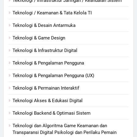
Teknologi / Infrastruktur Jaringan / Keandalan Sistem
Teknologi / Keamanan & Tata Kelola TI
Teknologi & Desain Antarmuka
Teknologi & Game Design
Teknologi & Infrastruktur Digital
Teknologi & Pengalaman Pengguna
Teknologi & Pengalaman Pengguna (UX)
Teknologi & Permainan Interaktif
Teknologi Akses & Edukasi Digital
Teknologi Backend & Optimasi Sistem
Teknologi dan Algoritma Game Keamanan dan
Transparansi Digital Psikologi dan Perilaku Pemain