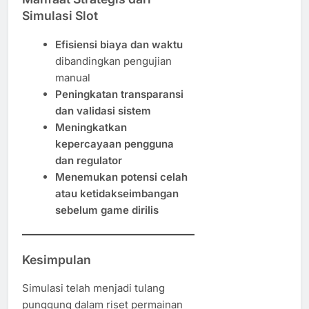
Simulasi Slot
Efisiensi biaya dan waktu
dibandingkan pengujian
manual
Peningkatan transparansi
dan validasi sistem
Meningkatkan
kepercayaan pengguna
dan regulator
Menemukan potensi celah
atau ketidakseimbangan
sebelum game dirilis
Kesimpulan
Simulasi telah menjadi tulang
punggung dalam riset permainan