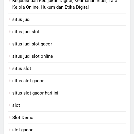
Regulasi dan Kebijakan Digital, Keamanan Siber, Tata
Kelola Online, Hukum dan Etika Digital
situs judi
situs judi slot
situs judi slot gacor
situs judi slot online
situs slot
situs slot gacor
situs slot gacor hari ini
slot
Slot Demo
slot gacor