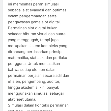
ini membahas peran simulasi
sebagai alat evaluasi dan optimasi
dalam pengembangan serta
pengawasan game slot digital.
Permainan slot digital bukan
sekadar hiburan visual dan suara
yang menggugah, tetapi juga
merupakan sistem kompleks yang
dirancang berdasarkan prinsip
matematika, statistik, dan perilaku
pengguna. Untuk memastikan
bahwa setiap elemen dalam
permainan berjalan secara adil dan
efisien, pengembang, auditor,
hingga akademisi kini banyak
menggunakan
simulasi sebagai
alat riset
utama.
Simulasi dalam konteks permainan