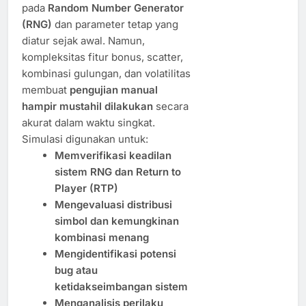
pada
Random Number Generator
(RNG)
dan parameter tetap yang
diatur sejak awal. Namun,
kompleksitas fitur bonus, scatter,
kombinasi gulungan, dan volatilitas
membuat
pengujian manual
hampir mustahil dilakukan
secara
akurat dalam waktu singkat.
Simulasi digunakan untuk:
Memverifikasi keadilan
sistem RNG dan Return to
Player (RTP)
Mengevaluasi distribusi
simbol dan kemungkinan
kombinasi menang
Mengidentifikasi potensi
bug atau
ketidakseimbangan sistem
Menganalisis perilaku