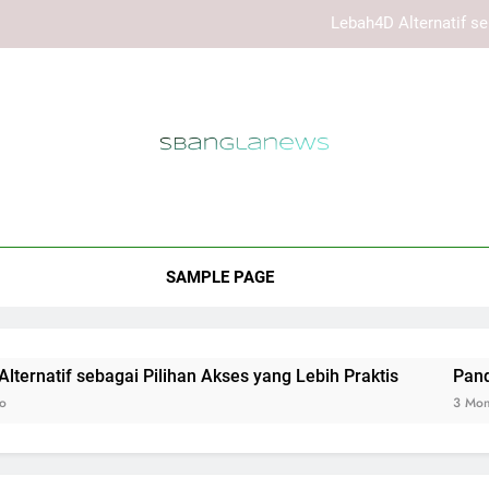
Lebah4D Alternatif se
Panduan Menggunakan Slot Lebah4D Secara Aman dan Nyaman
LAE138 Login d
Slot Lebah4D dan Kemudahan Pe
Angla News
Lebah4D Alternatif se
erita Terbaru Dan Terpercaya Dari Bangladesh Di SB Angla News. 
Panduan Menggunakan Slot Lebah4D Secara Aman dan Nyaman
SAMPLE PAGE
LAE138 Login d
bagai Pilihan Akses yang Lebih Praktis
Panduan Menggu
3 Months Ago