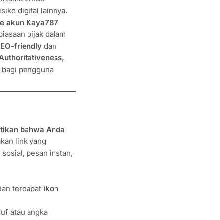
ko digital lainnya.
ke akun Kaya787
biasaan bijak dalam
EO-friendly
dan
Authoritativeness,
a bagi pengguna
ikan bahwa Anda
kan link yang
 sosial, pesan instan,
an terdapat
ikon
ruf atau angka