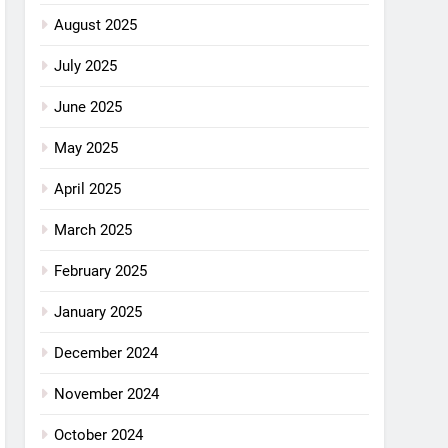
August 2025
July 2025
June 2025
May 2025
April 2025
March 2025
February 2025
January 2025
December 2024
November 2024
October 2024