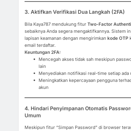
3. Aktifkan Verifikasi Dua Langkah (2FA)
Bila Kaya787 mendukung fitur
Two-Factor Authenti
sebaiknya Anda segera mengaktifkannya. Sistem i
lapisan keamanan dengan mengirimkan
kode OTP
k
email terdaftar.
Keuntungan 2FA:
Mencegah akses tidak sah meskipun passwo
lain
Menyediakan notifikasi real-time setiap ada 
Meningkatkan kepercayaan pengguna terhad
akun
4. Hindari Penyimpanan Otomatis Passwor
Umum
Meskipun fitur “Simpan Password” di browser teras