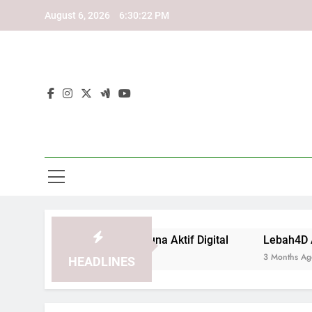
Skip
August 6, 2026
6:30:23 PM
to
content
SB 
Dapatkan B
aan bagi Pengguna Aktif Digital
Lebah4D Alternatif se
3 Months Ago
HEADLINES