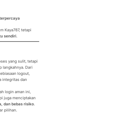
 terpercaya
m Kaya787, tetapi
u sendiri
.
es yang sulit, tetapi
p langkahnya. Dari
ebiasaan logout,
 integritas dan
 login aman ini,
api juga menciptakan
, dan bebas risiko
.
r pilihan.