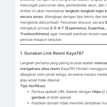
mencegah pencurian data, pembobolan akun, dan risi
Artikel ini akan membahas
langkah-langkah login 
secara aman
, dilengkapi dengan tips teknis dan ke
mengelola data pribadi. Penulisan disusun secara
S
mengikuti prinsip
E-E-A-T (Experience, Expertise, 
Trustworthiness)
agar menjadi panduan terpercay
pemula maupun lanjutan.
1. Gunakan Link Resmi Kaya787
Langkah pertama yang paling krusial adalah
memast
mengakses situs resmi
Kaya787. Hindari mengguna
dibagikan oleh pihak ketiga, terutama melalui media
atau email tidak dikenal.
Tips Verifikasi:
Periksa apakah URL diawali dengan
https://
d
gembok
di bilah alamat.
Pastikan domain tidak memiliki tambahan hu