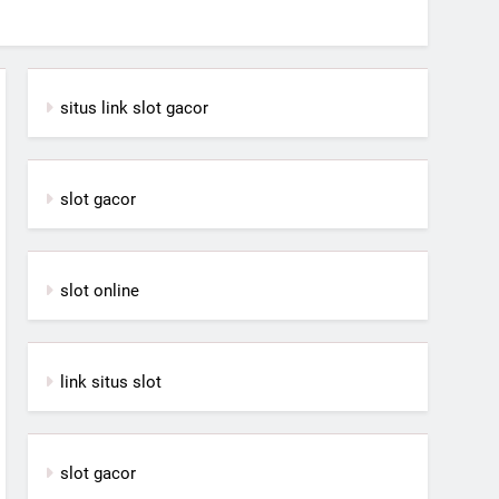
situs link slot gacor
slot gacor
slot online
link situs slot
slot gacor