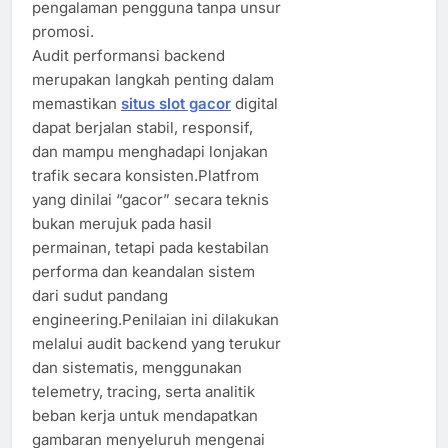
pengalaman pengguna tanpa unsur
promosi.
Audit performansi backend
merupakan langkah penting dalam
memastikan
situs slot gacor
digital
dapat berjalan stabil, responsif,
dan mampu menghadapi lonjakan
trafik secara konsisten.Platfrom
yang dinilai “gacor” secara teknis
bukan merujuk pada hasil
permainan, tetapi pada kestabilan
performa dan keandalan sistem
dari sudut pandang
engineering.Penilaian ini dilakukan
melalui audit backend yang terukur
dan sistematis, menggunakan
telemetry, tracing, serta analitik
beban kerja untuk mendapatkan
gambaran menyeluruh mengenai