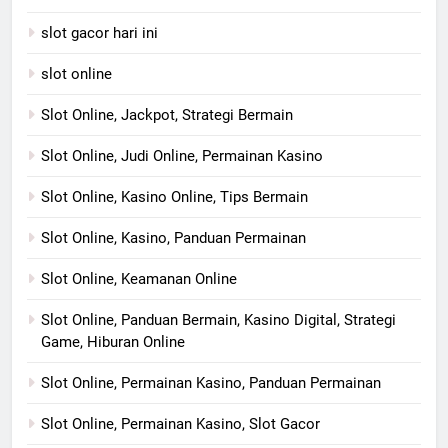
slot gacor hari ini
slot online
Slot Online, Jackpot, Strategi Bermain
Slot Online, Judi Online, Permainan Kasino
Slot Online, Kasino Online, Tips Bermain
Slot Online, Kasino, Panduan Permainan
Slot Online, Keamanan Online
Slot Online, Panduan Bermain, Kasino Digital, Strategi
Game, Hiburan Online
Slot Online, Permainan Kasino, Panduan Permainan
Slot Online, Permainan Kasino, Slot Gacor