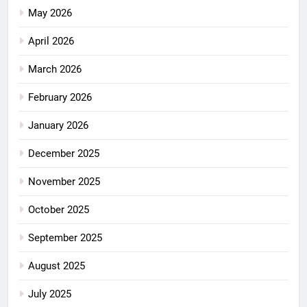
May 2026
April 2026
March 2026
February 2026
January 2026
December 2025
November 2025
October 2025
September 2025
August 2025
July 2025