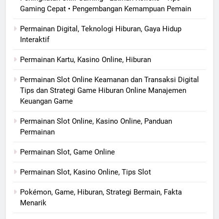
Gaming Cepat • Pengembangan Kemampuan Pemain
Permainan Digital, Teknologi Hiburan, Gaya Hidup
Interaktif
Permainan Kartu, Kasino Online, Hiburan
Permainan Slot Online Keamanan dan Transaksi Digital
Tips dan Strategi Game Hiburan Online Manajemen
Keuangan Game
Permainan Slot Online, Kasino Online, Panduan
Permainan
Permainan Slot, Game Online
Permainan Slot, Kasino Online, Tips Slot
Pokémon, Game, Hiburan, Strategi Bermain, Fakta
Menarik