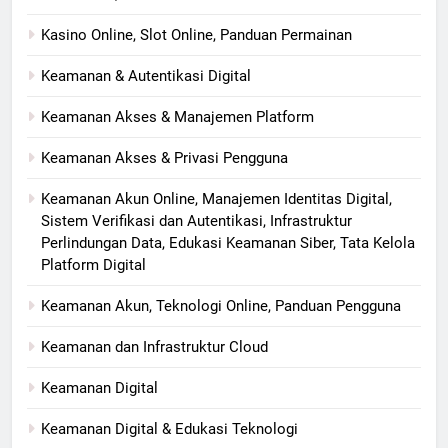
Kasino Online, Slot Online, Panduan Permainan
Keamanan & Autentikasi Digital
Keamanan Akses & Manajemen Platform
Keamanan Akses & Privasi Pengguna
Keamanan Akun Online, Manajemen Identitas Digital,
Sistem Verifikasi dan Autentikasi, Infrastruktur
Perlindungan Data, Edukasi Keamanan Siber, Tata Kelola
Platform Digital
Keamanan Akun, Teknologi Online, Panduan Pengguna
Keamanan dan Infrastruktur Cloud
Keamanan Digital
Keamanan Digital & Edukasi Teknologi