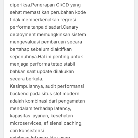
diperiksa.Penerapan CI/CD yang
sehat memastikan perubahan kode
tidak memperkenalkan regresi
performa tanpa disadari.Canary
deployment memungkinkan sistem
mengevaluasi pembaruan secara
bertahap sebelum diaktifkan
sepenuhnya.Hal ini penting untuk
menjaga performa tetap stabil
bahkan saat update dilakukan
secara berkala.
Kesimpulannya, audit performansi
backend pada situs slot modern
adalah kombinasi dari pengamatan
mendalam terhadap latency,
kapasitas layanan, kesehatan
microservices, efisiensi caching,
dan konsistensi
database.Infrastruktur yang