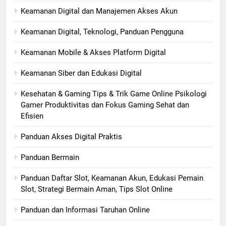
Keamanan Digital dan Manajemen Akses Akun
Keamanan Digital, Teknologi, Panduan Pengguna
Keamanan Mobile & Akses Platform Digital
Keamanan Siber dan Edukasi Digital
Kesehatan & Gaming Tips & Trik Game Online Psikologi
Gamer Produktivitas dan Fokus Gaming Sehat dan
Efisien
Panduan Akses Digital Praktis
Panduan Bermain
Panduan Daftar Slot, Keamanan Akun, Edukasi Pemain
Slot, Strategi Bermain Aman, Tips Slot Online
Panduan dan Informasi Taruhan Online