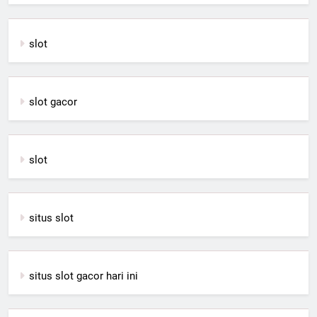
slot
slot gacor
slot
situs slot
situs slot gacor hari ini