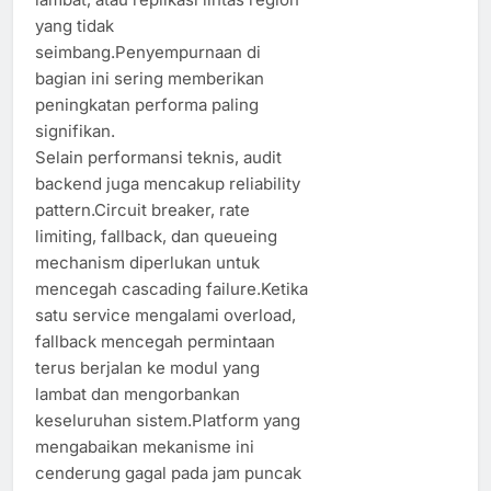
yang tidak
seimbang.Penyempurnaan di
bagian ini sering memberikan
peningkatan performa paling
signifikan.
Selain performansi teknis, audit
backend juga mencakup reliability
pattern.Circuit breaker, rate
limiting, fallback, dan queueing
mechanism diperlukan untuk
mencegah cascading failure.Ketika
satu service mengalami overload,
fallback mencegah permintaan
terus berjalan ke modul yang
lambat dan mengorbankan
keseluruhan sistem.Platform yang
mengabaikan mekanisme ini
cenderung gagal pada jam puncak