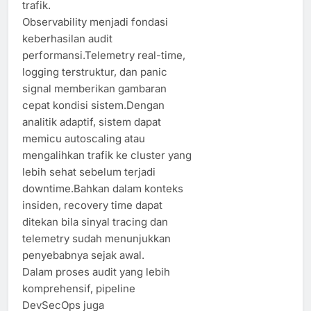
trafik.
Observability menjadi fondasi
keberhasilan audit
performansi.Telemetry real-time,
logging terstruktur, dan panic
signal memberikan gambaran
cepat kondisi sistem.Dengan
analitik adaptif, sistem dapat
memicu autoscaling atau
mengalihkan trafik ke cluster yang
lebih sehat sebelum terjadi
downtime.Bahkan dalam konteks
insiden, recovery time dapat
ditekan bila sinyal tracing dan
telemetry sudah menunjukkan
penyebabnya sejak awal.
Dalam proses audit yang lebih
komprehensif, pipeline
DevSecOps juga