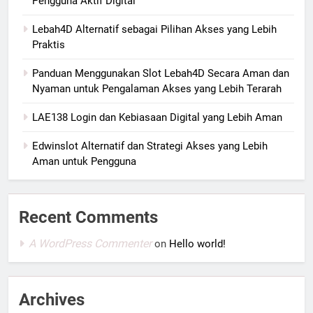
Pengguna Aktif Digital
Lebah4D Alternatif sebagai Pilihan Akses yang Lebih
Praktis
Panduan Menggunakan Slot Lebah4D Secara Aman dan
Nyaman untuk Pengalaman Akses yang Lebih Terarah
LAE138 Login dan Kebiasaan Digital yang Lebih Aman
Edwinslot Alternatif dan Strategi Akses yang Lebih
Aman untuk Pengguna
Recent Comments
A WordPress Commenter
on
Hello world!
Archives