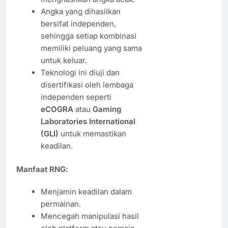
Angka yang dihasilkan
bersifat independen,
sehingga setiap kombinasi
memiliki peluang yang sama
untuk keluar.
Teknologi ini diuji dan
disertifikasi oleh lembaga
independen seperti
eCOGRA
atau
Gaming
Laboratories International
(GLI)
untuk memastikan
keadilan.
Manfaat RNG
:
Menjamin keadilan dalam
permainan.
Mencegah manipulasi hasil