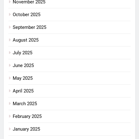
November 2025
October 2025
September 2025
August 2025
July 2025
June 2025
May 2025
April 2025
March 2025
February 2025
January 2025