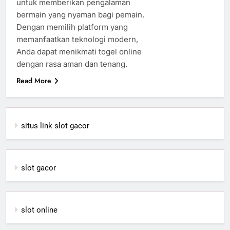
untuk memberikan pengalaman
bermain yang nyaman bagi pemain.
Dengan memilih platform yang
memanfaatkan teknologi modern,
Anda dapat menikmati togel online
dengan rasa aman dan tenang.
Read More
situs link slot gacor
slot gacor
slot online