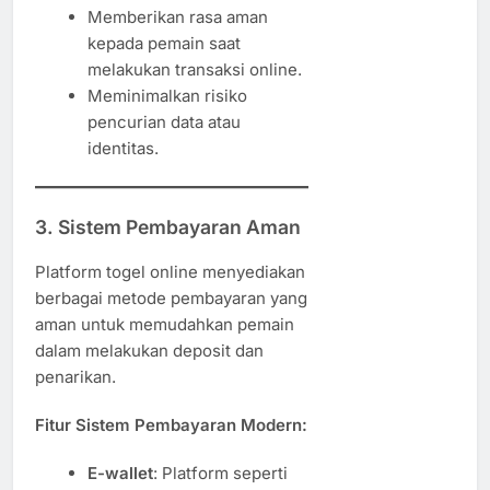
Memberikan rasa aman
kepada pemain saat
melakukan transaksi online.
Meminimalkan risiko
pencurian data atau
identitas.
3. Sistem Pembayaran Aman
Platform togel online menyediakan
berbagai metode pembayaran yang
aman untuk memudahkan pemain
dalam melakukan deposit dan
penarikan.
Fitur Sistem Pembayaran Modern
:
E-wallet
: Platform seperti