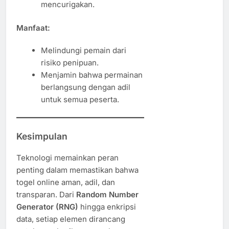
mencurigakan.
Manfaat
:
Melindungi pemain dari
risiko penipuan.
Menjamin bahwa permainan
berlangsung dengan adil
untuk semua peserta.
Kesimpulan
Teknologi memainkan peran
penting dalam memastikan bahwa
togel online aman, adil, dan
transparan. Dari
Random Number
Generator (RNG)
hingga enkripsi
data, setiap elemen dirancang