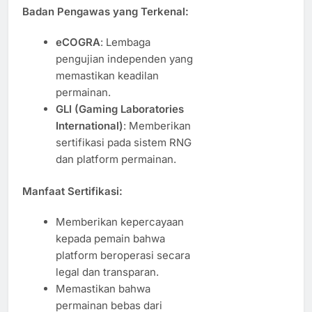
Badan Pengawas yang Terkenal
:
eCOGRA
: Lembaga
pengujian independen yang
memastikan keadilan
permainan.
GLI (Gaming Laboratories
International)
: Memberikan
sertifikasi pada sistem RNG
dan platform permainan.
Manfaat Sertifikasi
:
Memberikan kepercayaan
kepada pemain bahwa
platform beroperasi secara
legal dan transparan.
Memastikan bahwa
permainan bebas dari