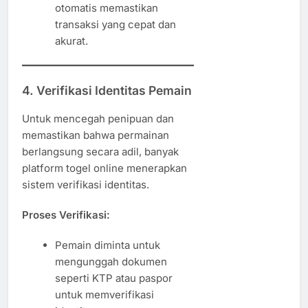
otomatis memastikan
transaksi yang cepat dan
akurat.
4. Verifikasi Identitas Pemain
Untuk mencegah penipuan dan
memastikan bahwa permainan
berlangsung secara adil, banyak
platform togel online menerapkan
sistem verifikasi identitas.
Proses Verifikasi
:
Pemain diminta untuk
mengunggah dokumen
seperti KTP atau paspor
untuk memverifikasi