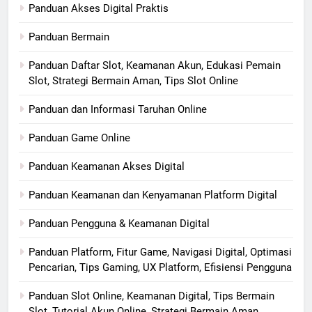
Panduan Akses Digital Praktis
Panduan Bermain
Panduan Daftar Slot, Keamanan Akun, Edukasi Pemain
Slot, Strategi Bermain Aman, Tips Slot Online
Panduan dan Informasi Taruhan Online
Panduan Game Online
Panduan Keamanan Akses Digital
Panduan Keamanan dan Kenyamanan Platform Digital
Panduan Pengguna & Keamanan Digital
Panduan Platform, Fitur Game, Navigasi Digital, Optimasi
Pencarian, Tips Gaming, UX Platform, Efisiensi Pengguna
Panduan Slot Online, Keamanan Digital, Tips Bermain
Slot, Tutorial Akun Online, Strategi Bermain Aman