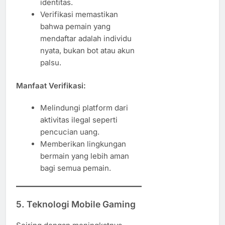
identitas.
Verifikasi memastikan
bahwa pemain yang
mendaftar adalah individu
nyata, bukan bot atau akun
palsu.
Manfaat Verifikasi
:
Melindungi platform dari
aktivitas ilegal seperti
pencucian uang.
Memberikan lingkungan
bermain yang lebih aman
bagi semua pemain.
5. Teknologi Mobile Gaming