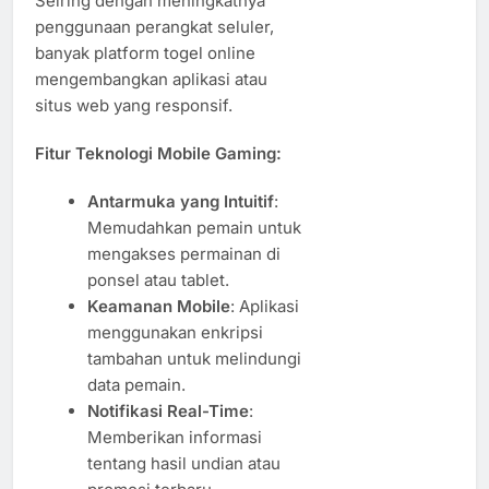
Seiring dengan meningkatnya
penggunaan perangkat seluler,
banyak platform togel online
mengembangkan aplikasi atau
situs web yang responsif.
Fitur Teknologi Mobile Gaming
:
Antarmuka yang Intuitif
:
Memudahkan pemain untuk
mengakses permainan di
ponsel atau tablet.
Keamanan Mobile
: Aplikasi
menggunakan enkripsi
tambahan untuk melindungi
data pemain.
Notifikasi Real-Time
:
Memberikan informasi
tentang hasil undian atau