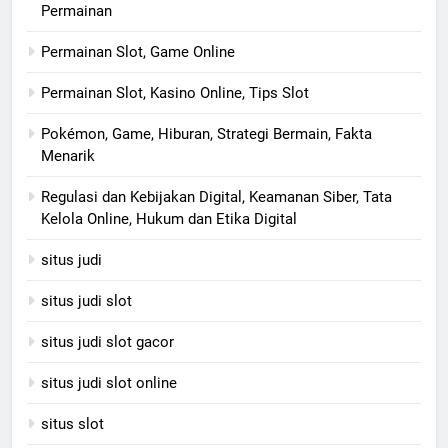
Permainan
Permainan Slot, Game Online
Permainan Slot, Kasino Online, Tips Slot
Pokémon, Game, Hiburan, Strategi Bermain, Fakta
Menarik
Regulasi dan Kebijakan Digital, Keamanan Siber, Tata
Kelola Online, Hukum dan Etika Digital
situs judi
situs judi slot
situs judi slot gacor
situs judi slot online
situs slot