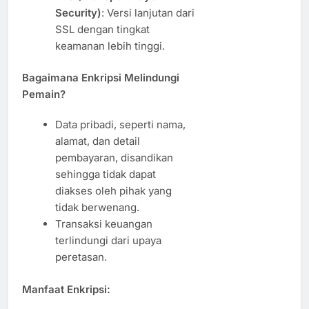
Security)
: Versi lanjutan dari
SSL dengan tingkat
keamanan lebih tinggi.
Bagaimana Enkripsi Melindungi
Pemain?
Data pribadi, seperti nama,
alamat, dan detail
pembayaran, disandikan
sehingga tidak dapat
diakses oleh pihak yang
tidak berwenang.
Transaksi keuangan
terlindungi dari upaya
peretasan.
Manfaat Enkripsi
: