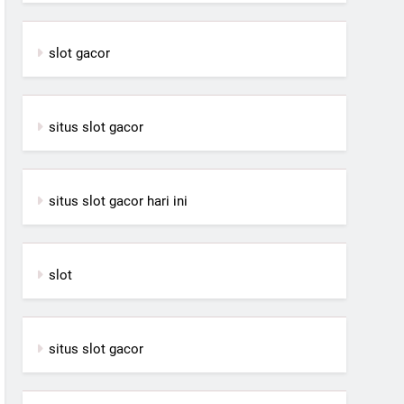
slot gacor
situs slot gacor
situs slot gacor hari ini
slot
situs slot gacor