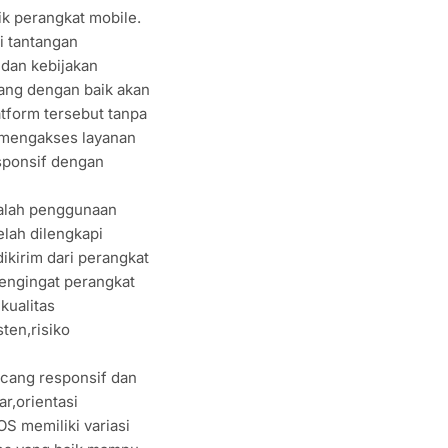
k perangkat mobile.
i tantangan
 dan kebijakan
cang dengan baik akan
tform tersebut tanpa
 mengakses layanan
sponsif dengan
dalah penggunaan
elah dilengkapi
ikirim dari perangkat
mengingat perangkat
kualitas
ten,risiko
rancang responsif dan
r,orientasi
S memiliki variasi