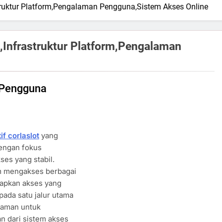
truktur Platform,Pengalaman Pengguna,Sistem Akses Online
,Infrastruktur Platform,Pengalaman
k Pengguna
tif corlaslot
yang
engan fokus
es yang stabil.
am mengakses berbagai
rapkan akses yang
ada satu jalur utama
g aman untuk
n dari sistem akses