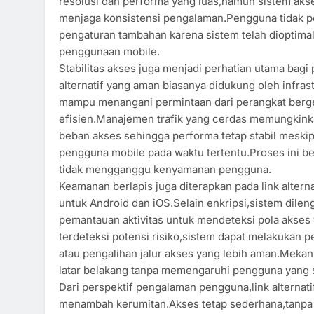
resolusi dan performa yang luas,namun sistem ak
menjaga konsistensi pengalaman.Pengguna tidak p
pengaturan tambahan karena sistem telah dioptima
penggunaan mobile.
Stabilitas akses juga menjadi perhatian utama bagi
alternatif yang aman biasanya didukung oleh infras
mampu menangani permintaan dari perangkat berg
efisien.Manajemen trafik yang cerdas memungkink
beban akses sehingga performa tetap stabil meskipu
pengguna mobile pada waktu tertentu.Proses ini be
tidak mengganggu kenyamanan pengguna.
Keamanan berlapis juga diterapkan pada link alterna
untuk Android dan iOS.Selain enkripsi,sistem dile
pemantauan aktivitas untuk mendeteksi pola akses y
terdeteksi potensi risiko,sistem dapat melakukan
atau pengalihan jalur akses yang lebih aman.Mekani
latar belakang tanpa memengaruhi pengguna yang 
Dari perspektif pengalaman pengguna,link alternati
menambah kerumitan.Akses tetap sederhana,tanpa p