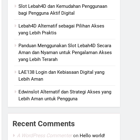
Slot Lebah4D dan Kemudahan Penggunaan
bagi Pengguna Aktif Digital
Lebah4D Alternatif sebagai Pilihan Akses
yang Lebih Praktis
Panduan Menggunakan Slot Lebah4D Secara
Aman dan Nyaman untuk Pengalaman Akses
yang Lebih Terarah
LAE138 Login dan Kebiasaan Digital yang
Lebih Aman
Edwinslot Alternatif dan Strategi Akses yang
Lebih Aman untuk Pengguna
Recent Comments
A WordPress Commenter
on
Hello world!