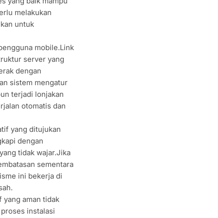
ses yang baik mampu
erlu melakukan
lkan untuk
 pengguna mobile.Link
truktur server yang
erak dengan
an sistem mengatur
n terjadi lonjakan
rjalan otomatis dan
tif yang ditujukan
ngkapi dengan
ang tidak wajar.Jika
 pembatasan sementara
sme ini bekerja di
sah.
f yang aman tidak
roses instalasi