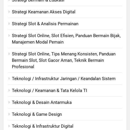
Strategi Keamanan Akses Digital
Strategi Slot & Analisis Permainan
Strategi Slot Online, Slot Efisien, Panduan Bermain Bijak,
Manajemen Modal Pemain
Strategi Slot Online, Tips Menang Konsisten, Panduan
Bermain Slot, Slot Gacor Aman, Teknik Bermain
Profesional
Teknologi / Infrastruktur Jaringan / Keandalan Sistem
Teknologi / Keamanan & Tata Kelola TI
Teknologi & Desain Antarmuka
Teknologi & Game Design
Teknologi & Infrastruktur Digital