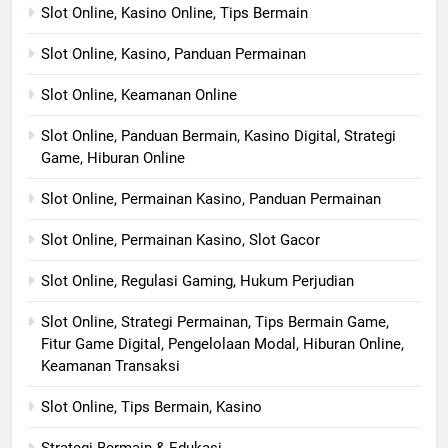
Slot Online, Kasino Online, Tips Bermain
Slot Online, Kasino, Panduan Permainan
Slot Online, Keamanan Online
Slot Online, Panduan Bermain, Kasino Digital, Strategi
Game, Hiburan Online
Slot Online, Permainan Kasino, Panduan Permainan
Slot Online, Permainan Kasino, Slot Gacor
Slot Online, Regulasi Gaming, Hukum Perjudian
Slot Online, Strategi Permainan, Tips Bermain Game,
Fitur Game Digital, Pengelolaan Modal, Hiburan Online,
Keamanan Transaksi
Slot Online, Tips Bermain, Kasino
Strategi Bermain & Edukasi