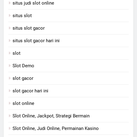
situs judi slot online
situs slot
situs slot gacor
situs slot gacor hari ini
slot
Slot Demo
slot gacor
slot gacor hari ini
slot online
Slot Online, Jackpot, Strategi Bermain
Slot Online, Judi Online, Permainan Kasino