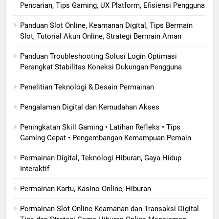
Pencarian, Tips Gaming, UX Platform, Efisiensi Pengguna
Panduan Slot Online, Keamanan Digital, Tips Bermain
Slot, Tutorial Akun Online, Strategi Bermain Aman
Panduan Troubleshooting Solusi Login Optimasi
Perangkat Stabilitas Koneksi Dukungan Pengguna
Penelitian Teknologi & Desain Permainan
Pengalaman Digital dan Kemudahan Akses
Peningkatan Skill Gaming • Latihan Refleks • Tips
Gaming Cepat • Pengembangan Kemampuan Pemain
Permainan Digital, Teknologi Hiburan, Gaya Hidup
Interaktif
Permainan Kartu, Kasino Online, Hiburan
Permainan Slot Online Keamanan dan Transaksi Digital