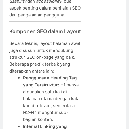
usability
dan
accessibility
, dua
aspek penting dalam penilaian SEO
dan pengalaman pengguna.
Komponen SEO dalam Layout
Secara teknis, layout halaman awal
juga disusun untuk mendukung
struktur SEO on-page yang baik.
Beberapa praktik terbaik yang
diterapkan antara lain:
Penggunaan Heading Tag
yang Terstruktur:
H1 hanya
digunakan satu kali di
halaman utama dengan kata
kunci relevan, sementara
H2-H4 mengatur sub-
bagian konten.
Internal Linking yang