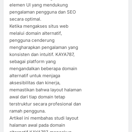
elemen UI yang mendukung
pengalaman pengguna dan SEO
secara optimal.
Ketika mengakses situs web
melalui domain alternatif,
pengguna cenderung
mengharapkan pengalaman yang
konsisten dan intuitif. KAYA787,
sebagai platform yang
mengandalkan beberapa domain
alternatif untuk menjaga
aksesibilitas dan kinerja,
memastikan bahwa layout halaman
awal dari tiap domain tetap
terstruktur secara profesional dan
ramah pengguna.
Artikel ini membahas studi layout
halaman awal pada domain