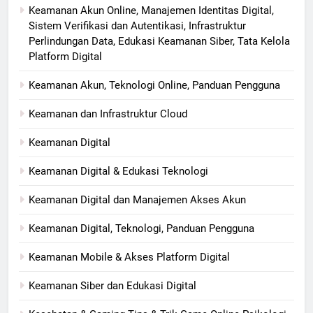
Keamanan Akun Online, Manajemen Identitas Digital,
Sistem Verifikasi dan Autentikasi, Infrastruktur
Perlindungan Data, Edukasi Keamanan Siber, Tata Kelola
Platform Digital
Keamanan Akun, Teknologi Online, Panduan Pengguna
Keamanan dan Infrastruktur Cloud
Keamanan Digital
Keamanan Digital & Edukasi Teknologi
Keamanan Digital dan Manajemen Akses Akun
Keamanan Digital, Teknologi, Panduan Pengguna
Keamanan Mobile & Akses Platform Digital
Keamanan Siber dan Edukasi Digital