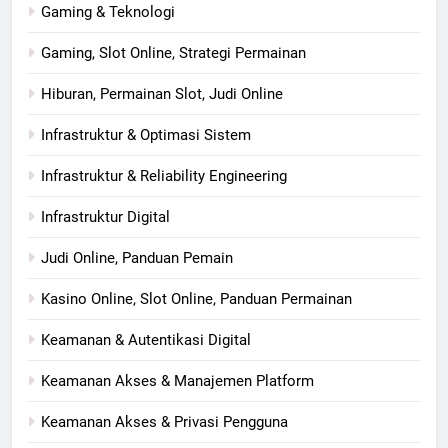
Gaming & Teknologi
Gaming, Slot Online, Strategi Permainan
Hiburan, Permainan Slot, Judi Online
Infrastruktur & Optimasi Sistem
Infrastruktur & Reliability Engineering
Infrastruktur Digital
Judi Online, Panduan Pemain
Kasino Online, Slot Online, Panduan Permainan
Keamanan & Autentikasi Digital
Keamanan Akses & Manajemen Platform
Keamanan Akses & Privasi Pengguna