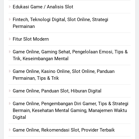
Edukasi Game / Analisis Slot
Fintech, Teknologi Digital, Slot Online, Strategi
Permainan
Fitur Slot Modern
Game Online, Gaming Sehat, Pengelolaan Emosi, Tips &
Trik, Keseimbangan Mental
Game Online, Kasino Online, Slot Online, Panduan
Permainan, Tips & Trik
Game Online, Panduan Slot, Hiburan Digital
Game Online, Pengembangan Diri Gamer, Tips & Strategi
Bermain, Kesehatan Mental Gaming, Manajemen Waktu
Digital
Game Online, Rekomendasi Slot, Provider Terbaik