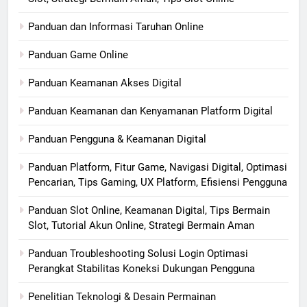
Panduan dan Informasi Taruhan Online
Panduan Game Online
Panduan Keamanan Akses Digital
Panduan Keamanan dan Kenyamanan Platform Digital
Panduan Pengguna & Keamanan Digital
Panduan Platform, Fitur Game, Navigasi Digital, Optimasi
Pencarian, Tips Gaming, UX Platform, Efisiensi Pengguna
Panduan Slot Online, Keamanan Digital, Tips Bermain
Slot, Tutorial Akun Online, Strategi Bermain Aman
Panduan Troubleshooting Solusi Login Optimasi
Perangkat Stabilitas Koneksi Dukungan Pengguna
Penelitian Teknologi & Desain Permainan