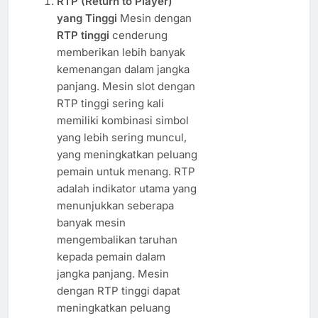
RTP (Return to Player)
yang Tinggi
Mesin dengan
RTP tinggi
cenderung
memberikan lebih banyak
kemenangan dalam jangka
panjang. Mesin slot dengan
RTP tinggi sering kali
memiliki kombinasi simbol
yang lebih sering muncul,
yang meningkatkan peluang
pemain untuk menang. RTP
adalah indikator utama yang
menunjukkan seberapa
banyak mesin
mengembalikan taruhan
kepada pemain dalam
jangka panjang. Mesin
dengan RTP tinggi dapat
meningkatkan peluang