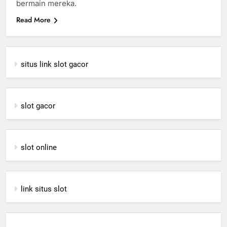
bermain mereka.
Read More
situs link slot gacor
slot gacor
slot online
link situs slot