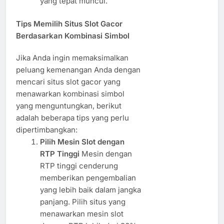
yang tepat muncul.
Tips Memilih Situs Slot Gacor
Berdasarkan Kombinasi Simbol
Jika Anda ingin memaksimalkan
peluang kemenangan Anda dengan
mencari situs slot gacor yang
menawarkan kombinasi simbol
yang menguntungkan, berikut
adalah beberapa tips yang perlu
dipertimbangkan:
Pilih Mesin Slot dengan
RTP Tinggi
Mesin dengan
RTP tinggi cenderung
memberikan pengembalian
yang lebih baik dalam jangka
panjang. Pilih situs yang
menawarkan mesin slot