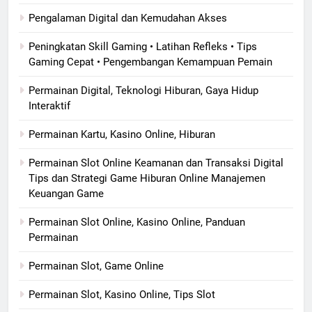
Pengalaman Digital dan Kemudahan Akses
Peningkatan Skill Gaming • Latihan Refleks • Tips
Gaming Cepat • Pengembangan Kemampuan Pemain
Permainan Digital, Teknologi Hiburan, Gaya Hidup
Interaktif
Permainan Kartu, Kasino Online, Hiburan
Permainan Slot Online Keamanan dan Transaksi Digital
Tips dan Strategi Game Hiburan Online Manajemen
Keuangan Game
Permainan Slot Online, Kasino Online, Panduan
Permainan
Permainan Slot, Game Online
Permainan Slot, Kasino Online, Tips Slot