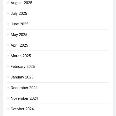
August 2025
July 2025
June 2025
May 2025
April 2025
March 2025
February 2025
January 2025
December 2024
November 2024
October 2024