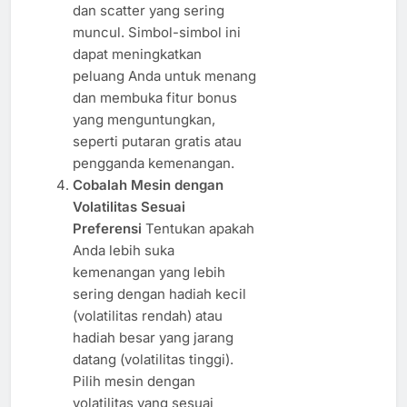
dan scatter yang sering
muncul. Simbol-simbol ini
dapat meningkatkan
peluang Anda untuk menang
dan membuka fitur bonus
yang menguntungkan,
seperti putaran gratis atau
pengganda kemenangan.
Cobalah Mesin dengan
Volatilitas Sesuai
Preferensi
Tentukan apakah
Anda lebih suka
kemenangan yang lebih
sering dengan hadiah kecil
(volatilitas rendah) atau
hadiah besar yang jarang
datang (volatilitas tinggi).
Pilih mesin dengan
volatilitas yang sesuai