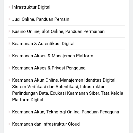
Infrastruktur Digital
Judi Online, Panduan Pemain
Kasino Online, Slot Online, Panduan Permainan
Keamanan & Autentikasi Digital
Keamanan Akses & Manajemen Platform
Keamanan Akses & Privasi Pengguna
Keamanan Akun Online, Manajemen Identitas Digital,
Sistem Verifikasi dan Autentikasi, Infrastruktur
Perlindungan Data, Edukasi Keamanan Siber, Tata Kelola
Platform Digital
Keamanan Akun, Teknologi Online, Panduan Pengguna
Keamanan dan Infrastruktur Cloud