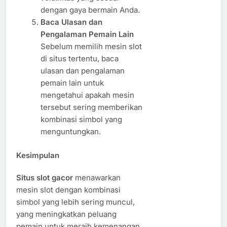
dengan gaya bermain Anda.
Baca Ulasan dan
Pengalaman Pemain Lain
Sebelum memilih mesin slot
di situs tertentu, baca
ulasan dan pengalaman
pemain lain untuk
mengetahui apakah mesin
tersebut sering memberikan
kombinasi simbol yang
menguntungkan.
Kesimpulan
Situs slot gacor
menawarkan
mesin slot dengan kombinasi
simbol yang lebih sering muncul,
yang meningkatkan peluang
pemain untuk meraih kemenangan.