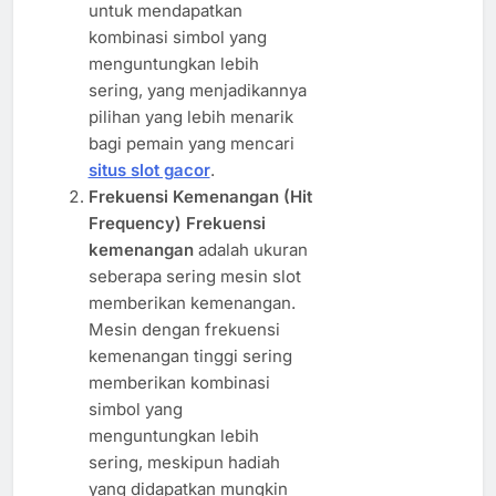
untuk mendapatkan
kombinasi simbol yang
menguntungkan lebih
sering, yang menjadikannya
pilihan yang lebih menarik
bagi pemain yang mencari
situs slot gacor
.
Frekuensi Kemenangan (Hit
Frequency)
Frekuensi
kemenangan
adalah ukuran
seberapa sering mesin slot
memberikan kemenangan.
Mesin dengan frekuensi
kemenangan tinggi sering
memberikan kombinasi
simbol yang
menguntungkan lebih
sering, meskipun hadiah
yang didapatkan mungkin