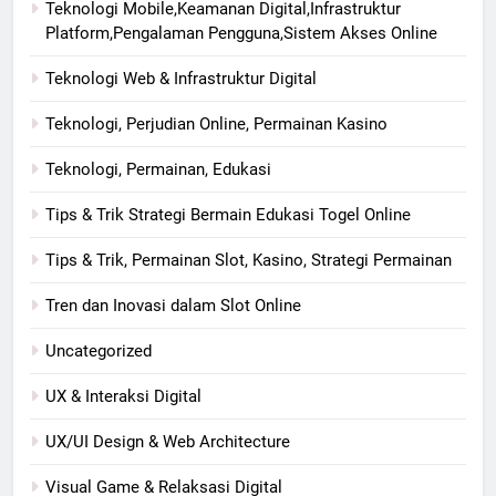
Teknologi Mobile,Keamanan Digital,Infrastruktur
Platform,Pengalaman Pengguna,Sistem Akses Online
Teknologi Web & Infrastruktur Digital
Teknologi, Perjudian Online, Permainan Kasino
Teknologi, Permainan, Edukasi
Tips & Trik Strategi Bermain Edukasi Togel Online
Tips & Trik, Permainan Slot, Kasino, Strategi Permainan
Tren dan Inovasi dalam Slot Online
Uncategorized
UX & Interaksi Digital
UX/UI Design & Web Architecture
Visual Game & Relaksasi Digital