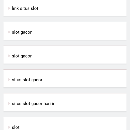
link situs slot
slot gacor
slot gacor
situs slot gacor
situs slot gacor hari ini
slot