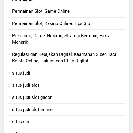
Permainan Slot, Game Online
Permainan Slot, Kasino Online, Tips Slot
Pokémon, Game, Hiburan, Strategi Bermain, Fakta
Menarik
Regulasi dan Kebijakan Digital, Keamanan Siber, Tata
Kelola Online, Hukum dan Etika Digital
situs judi
situs judi slot
situs judi slot gacor
situs judi slot online
situs slot