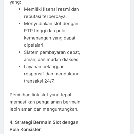
yang:
Memiliki lisensi resmi dan
reputasi terpercaya.
Menyediakan slot dengan
RTP tinggi dan pola
kemenangan yang dapat
dipelajari.
Sistem pembayaran cepat,
aman, dan mudah diakses.
Layanan pelanggan
responsif dan mendukung
transaksi 24/7.
Pemilihan link slot yang tepat
memastikan pengalaman bermain
lebih aman dan menguntungkan.
4. Strategi Bermain Slot dengan
Pola Konsisten