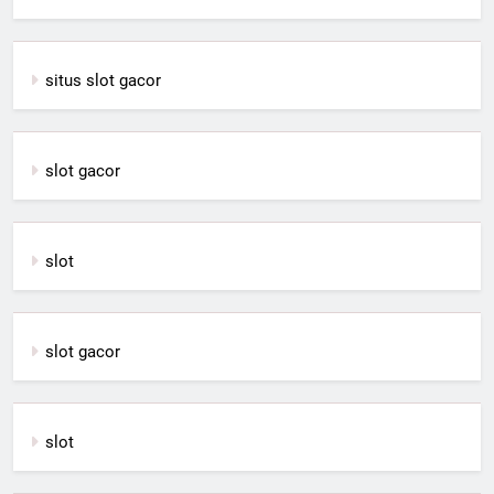
situs slot gacor
slot gacor
slot
slot gacor
slot