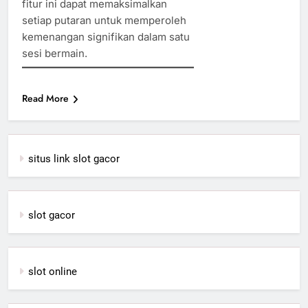
fitur ini dapat memaksimalkan
setiap putaran untuk memperoleh
kemenangan signifikan dalam satu
sesi bermain.
Read More
situs link slot gacor
slot gacor
slot online