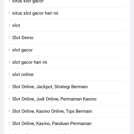
situs slot gacor
situs slot gacor hari ini
slot
Slot Demo
slot gacor
slot gacor hari ini
slot online
Slot Online, Jackpot, Strategi Bermain
Slot Online, Judi Online, Permainan Kasino
Slot Online, Kasino Online, Tips Bermain
Slot Online, Kasino, Panduan Permainan