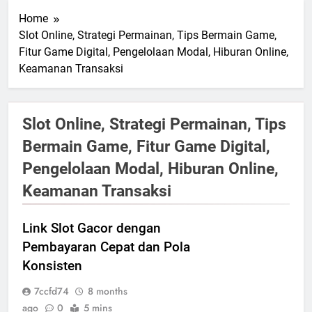
Home
Slot Online, Strategi Permainan, Tips Bermain Game,
Fitur Game Digital, Pengelolaan Modal, Hiburan Online,
Keamanan Transaksi
Slot Online, Strategi Permainan, Tips
Bermain Game, Fitur Game Digital,
Pengelolaan Modal, Hiburan Online,
Keamanan Transaksi
Link Slot Gacor dengan
Pembayaran Cepat dan Pola
Konsisten
7ccfd74
8 months
ago
0
5 mins