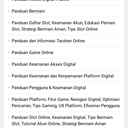
Panduan Bermain
Panduan Daftar Slot, Keamanan Akun, Edukasi Pemain
Slot, Strategi Bermain Aman, Tips Slot Online
Panduan dan Informasi Taruhan Online
Panduan Game Online
Panduan Keamanan Akses Digital
Panduan Keamanan dan Kenyamanan Platform Digital
Panduan Pengguna & Keamanan Digital
Panduan Platform, Fitur Game, Navigasi Digital, Optimasi
Pencarian, Tips Gaming, UX Platform, Efisiensi Pengguna
Panduan Slot Online, Keamanan Digital, Tips Bermain
Slot, Tutorial Akun Online, Strategi Bermain Aman