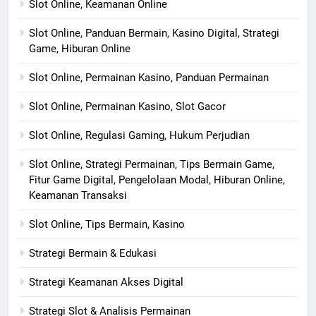
Slot Online, Keamanan Online
Slot Online, Panduan Bermain, Kasino Digital, Strategi
Game, Hiburan Online
Slot Online, Permainan Kasino, Panduan Permainan
Slot Online, Permainan Kasino, Slot Gacor
Slot Online, Regulasi Gaming, Hukum Perjudian
Slot Online, Strategi Permainan, Tips Bermain Game,
Fitur Game Digital, Pengelolaan Modal, Hiburan Online,
Keamanan Transaksi
Slot Online, Tips Bermain, Kasino
Strategi Bermain & Edukasi
Strategi Keamanan Akses Digital
Strategi Slot & Analisis Permainan