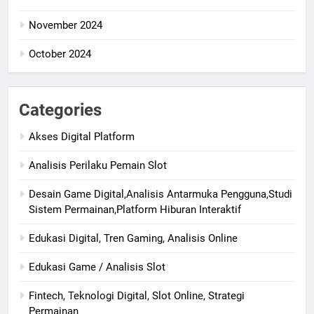
November 2024
October 2024
Categories
Akses Digital Platform
Analisis Perilaku Pemain Slot
Desain Game Digital,Analisis Antarmuka Pengguna,Studi
Sistem Permainan,Platform Hiburan Interaktif
Edukasi Digital, Tren Gaming, Analisis Online
Edukasi Game / Analisis Slot
Fintech, Teknologi Digital, Slot Online, Strategi
Permainan