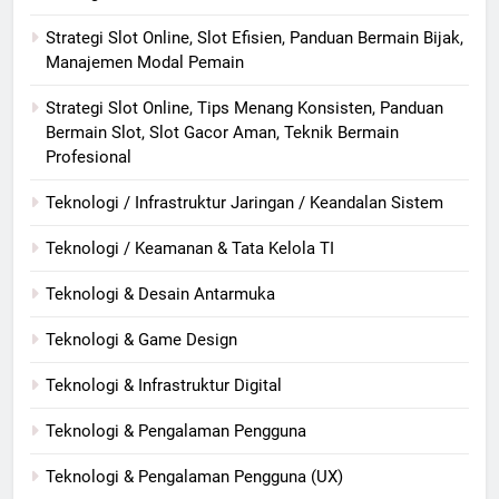
Strategi Slot Online, Slot Efisien, Panduan Bermain Bijak,
Manajemen Modal Pemain
Strategi Slot Online, Tips Menang Konsisten, Panduan
Bermain Slot, Slot Gacor Aman, Teknik Bermain
Profesional
Teknologi / Infrastruktur Jaringan / Keandalan Sistem
Teknologi / Keamanan & Tata Kelola TI
Teknologi & Desain Antarmuka
Teknologi & Game Design
Teknologi & Infrastruktur Digital
Teknologi & Pengalaman Pengguna
Teknologi & Pengalaman Pengguna (UX)