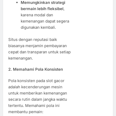
Memungkinkan strategi
bermain lebih fleksibel
,
karena modal dan
kemenangan dapat segera
digunakan kembali.
Situs dengan reputasi baik
biasanya menjamin pembayaran
cepat dan transparan untuk setiap
kemenangan.
2. Memahami Pola Konsisten
Pola konsisten pada slot gacor
adalah kecenderungan mesin
untuk memberikan kemenangan
secara rutin dalam jangka waktu
tertentu. Memahami pola ini
membantu pemain: