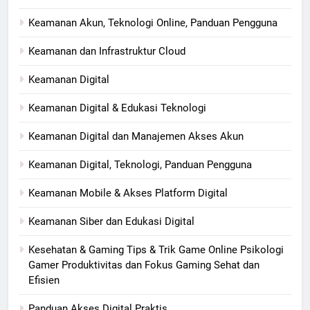
Keamanan Akun, Teknologi Online, Panduan Pengguna
Keamanan dan Infrastruktur Cloud
Keamanan Digital
Keamanan Digital & Edukasi Teknologi
Keamanan Digital dan Manajemen Akses Akun
Keamanan Digital, Teknologi, Panduan Pengguna
Keamanan Mobile & Akses Platform Digital
Keamanan Siber dan Edukasi Digital
Kesehatan & Gaming Tips & Trik Game Online Psikologi
Gamer Produktivitas dan Fokus Gaming Sehat dan
Efisien
Panduan Akses Digital Praktis