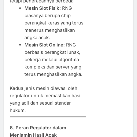
tetapi penerapannya berbeda.
Mesin Slot Fisik:
RNG
biasanya berupa chip
perangkat keras yang terus-
menerus menghasilkan
angka acak.
Mesin Slot Online:
RNG
berbasis perangkat lunak,
bekerja melalui algoritma
kompleks dan server yang
terus menghasilkan angka.
Kedua jenis mesin diawasi oleh
regulator untuk memastikan hasil
yang adil dan sesuai standar
hukum.
6. Peran Regulator dalam
Menjamin Hasil Acak