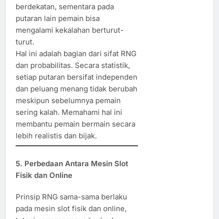
berdekatan, sementara pada
putaran lain pemain bisa
mengalami kekalahan berturut-
turut.
Hal ini adalah bagian dari sifat RNG
dan probabilitas. Secara statistik,
setiap putaran bersifat independen
dan peluang menang tidak berubah
meskipun sebelumnya pemain
sering kalah. Memahami hal ini
membantu pemain bermain secara
lebih realistis dan bijak.
5. Perbedaan Antara Mesin Slot
Fisik dan Online
Prinsip RNG sama-sama berlaku
pada mesin slot fisik dan online,