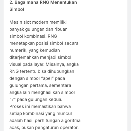
2. Bagaimana RNG Menentukan
Simbol
Mesin slot modern memiliki
banyak gulungan dan ribuan
simbol kombinasi. RNG
menetapkan posisi simbol secara
numerik, yang kemudian
diterjemahkan menjadi simbol
visual pada layar. Misalnya, angka
RNG tertentu bisa dihubungkan
dengan simbol “apel” pada
gulungan pertama, sementara
angka lain menghasilkan simbol
“7” pada gulungan kedua.
Proses ini memastikan bahwa
setiap kombinasi yang muncul
adalah hasil perhitungan algoritma
acak, bukan pengaturan operator.