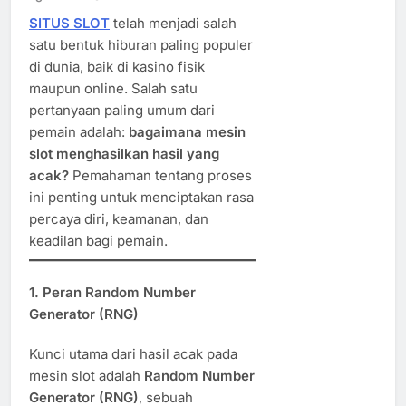
SITUS SLOT
telah menjadi salah
satu bentuk hiburan paling populer
di dunia, baik di kasino fisik
maupun online. Salah satu
pertanyaan paling umum dari
pemain adalah:
bagaimana mesin
slot menghasilkan hasil yang
acak?
Pemahaman tentang proses
ini penting untuk menciptakan rasa
percaya diri, keamanan, dan
keadilan bagi pemain.
1. Peran Random Number
Generator (RNG)
Kunci utama dari hasil acak pada
mesin slot adalah
Random Number
Generator (RNG)
, sebuah