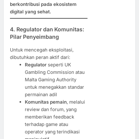
berkontribusi pada ekosistem
digital yang sehat.
4. Regulator dan Komunitas:
Pilar Penyeimbang
Untuk mencegah eksploitasi,
dibutuhkan peran aktif dari:
Regulator
seperti UK
Gambling Commission atau
Malta Gaming Authority
untuk menegakkan standar
permainan adil
Komunitas pemain
, melalui
review dan forum, yang
memberikan feedback
terhadap game atau
operator yang terindikasi