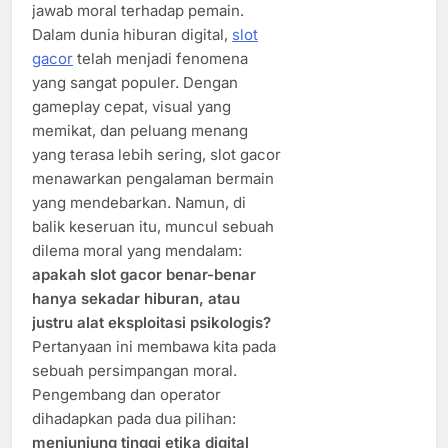
jawab moral terhadap pemain.
Dalam dunia hiburan digital,
slot
gacor
telah menjadi fenomena
yang sangat populer. Dengan
gameplay cepat, visual yang
memikat, dan peluang menang
yang terasa lebih sering, slot gacor
menawarkan pengalaman bermain
yang mendebarkan. Namun, di
balik keseruan itu, muncul sebuah
dilema moral yang mendalam:
apakah slot gacor benar-benar
hanya sekadar hiburan, atau
justru alat eksploitasi psikologis?
Pertanyaan ini membawa kita pada
sebuah persimpangan moral.
Pengembang dan operator
dihadapkan pada dua pilihan:
menjunjung tinggi etika digital