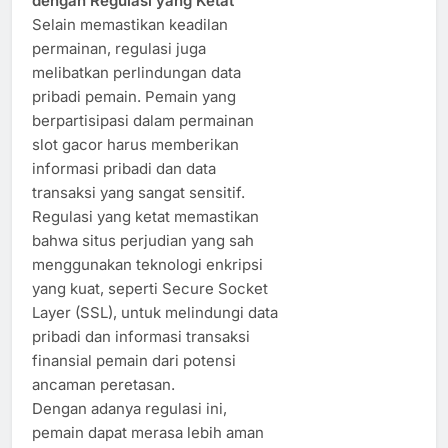
dengan Regulasi yang Ketat
Selain memastikan keadilan
permainan, regulasi juga
melibatkan perlindungan data
pribadi pemain. Pemain yang
berpartisipasi dalam permainan
slot gacor harus memberikan
informasi pribadi dan data
transaksi yang sangat sensitif.
Regulasi yang ketat memastikan
bahwa situs perjudian yang sah
menggunakan teknologi enkripsi
yang kuat, seperti Secure Socket
Layer (SSL), untuk melindungi data
pribadi dan informasi transaksi
finansial pemain dari potensi
ancaman peretasan.
Dengan adanya regulasi ini,
pemain dapat merasa lebih aman