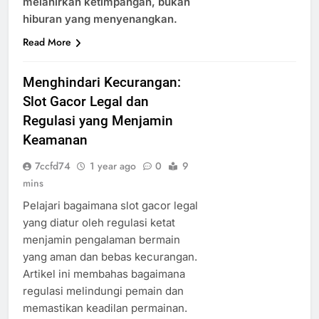
melahirkan ketimpangan, bukan
hiburan yang menyenangkan.
Read More
Menghindari Kecurangan:
Slot Gacor Legal dan
Regulasi yang Menjamin
Keamanan
7ccfd74
1 year ago
0
9
mins
Pelajari bagaimana slot gacor legal
yang diatur oleh regulasi ketat
menjamin pengalaman bermain
yang aman dan bebas kecurangan.
Artikel ini membahas bagaimana
regulasi melindungi pemain dan
memastikan keadilan permainan.