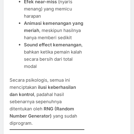
Efek near-miss
(nyaris
menang) yang memicu
harapan
Animasi kemenangan yang
meriah
, meskipun hasilnya
hanya memberi sedikit
Sound effect kemenangan
,
bahkan ketika pemain kalah
secara bersih dari total
modal
Secara psikologis, semua ini
menciptakan
ilusi keberhasilan
dan kontrol
, padahal hasil
sebenarnya sepenuhnya
ditentukan oleh
RNG (Random
Number Generator)
yang sudah
diprogram.