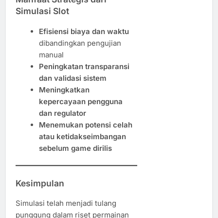
Simulasi Slot
Efisiensi biaya dan waktu
dibandingkan pengujian
manual
Peningkatan transparansi
dan validasi sistem
Meningkatkan
kepercayaan pengguna
dan regulator
Menemukan potensi celah
atau ketidakseimbangan
sebelum game dirilis
Kesimpulan
Simulasi telah menjadi tulang
punggung dalam riset permainan