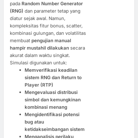
pada
Random Number Generator
(RNG)
dan parameter tetap yang
diatur sejak awal. Namun,
kompleksitas fitur bonus, scatter,
kombinasi gulungan, dan volatilitas
membuat
pengujian manual
hampir mustahil dilakukan
secara
akurat dalam waktu singkat.
Simulasi digunakan untuk:
Memverifikasi keadilan
sistem RNG dan Return to
Player (RTP)
Mengevaluasi distribusi
simbol dan kemungkinan
kombinasi menang
Mengidentifikasi potensi
bug atau
ketidakseimbangan sistem
Menganalisis perilaku