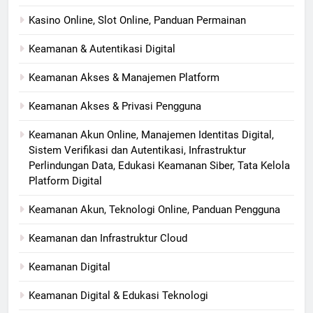
Kasino Online, Slot Online, Panduan Permainan
Keamanan & Autentikasi Digital
Keamanan Akses & Manajemen Platform
Keamanan Akses & Privasi Pengguna
Keamanan Akun Online, Manajemen Identitas Digital,
Sistem Verifikasi dan Autentikasi, Infrastruktur
Perlindungan Data, Edukasi Keamanan Siber, Tata Kelola
Platform Digital
Keamanan Akun, Teknologi Online, Panduan Pengguna
Keamanan dan Infrastruktur Cloud
Keamanan Digital
Keamanan Digital & Edukasi Teknologi