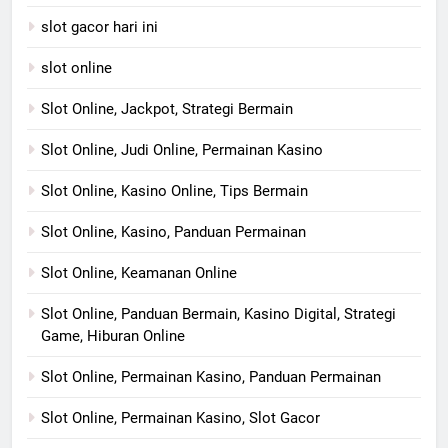
slot gacor hari ini
slot online
Slot Online, Jackpot, Strategi Bermain
Slot Online, Judi Online, Permainan Kasino
Slot Online, Kasino Online, Tips Bermain
Slot Online, Kasino, Panduan Permainan
Slot Online, Keamanan Online
Slot Online, Panduan Bermain, Kasino Digital, Strategi
Game, Hiburan Online
Slot Online, Permainan Kasino, Panduan Permainan
Slot Online, Permainan Kasino, Slot Gacor