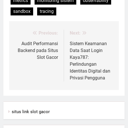
metrics
monitoring sistem
observability
sandbox
tracing
Previous:
Next:
Post
navigation
Audit Performansi
Sistem Keamanan
Backend pada Situs
Data Saat Login
Slot Gacor
Kaya787:
Perlindungan
Identitas Digital dan
Privasi Pengguna
situs link slot gacor