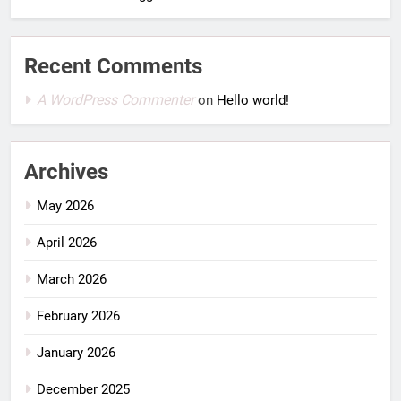
Recent Comments
A WordPress Commenter
on
Hello world!
Archives
May 2026
April 2026
March 2026
February 2026
January 2026
December 2025