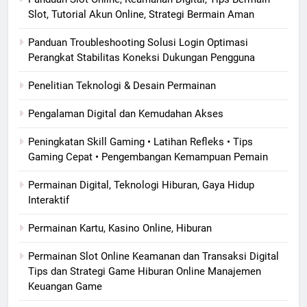
Slot, Tutorial Akun Online, Strategi Bermain Aman
Panduan Troubleshooting Solusi Login Optimasi
Perangkat Stabilitas Koneksi Dukungan Pengguna
Penelitian Teknologi & Desain Permainan
Pengalaman Digital dan Kemudahan Akses
Peningkatan Skill Gaming • Latihan Refleks • Tips
Gaming Cepat • Pengembangan Kemampuan Pemain
Permainan Digital, Teknologi Hiburan, Gaya Hidup
Interaktif
Permainan Kartu, Kasino Online, Hiburan
Permainan Slot Online Keamanan dan Transaksi Digital
Tips dan Strategi Game Hiburan Online Manajemen
Keuangan Game