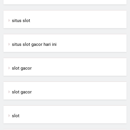
situs slot
situs slot gacor hari ini
slot gacor
slot gacor
slot