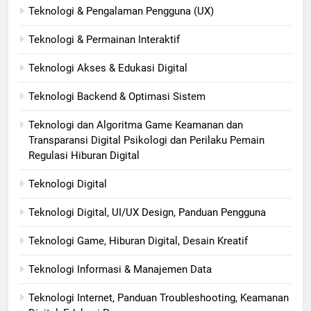
Teknologi & Pengalaman Pengguna (UX)
Teknologi & Permainan Interaktif
Teknologi Akses & Edukasi Digital
Teknologi Backend & Optimasi Sistem
Teknologi dan Algoritma Game Keamanan dan
Transparansi Digital Psikologi dan Perilaku Pemain
Regulasi Hiburan Digital
Teknologi Digital
Teknologi Digital, UI/UX Design, Panduan Pengguna
Teknologi Game, Hiburan Digital, Desain Kreatif
Teknologi Informasi & Manajemen Data
Teknologi Internet, Panduan Troubleshooting, Keamanan