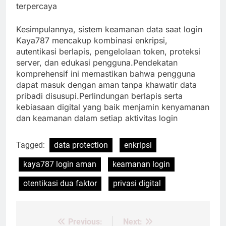
terpercaya
Kesimpulannya, sistem keamanan data saat login
Kaya787 mencakup kombinasi enkripsi,
autentikasi berlapis, pengelolaan token, proteksi
server, dan edukasi pengguna.Pendekatan
komprehensif ini memastikan bahwa pengguna
dapat masuk dengan aman tanpa khawatir data
pribadi disusupi.Perlindungan berlapis serta
kebiasaan digital yang baik menjamin kenyamanan
dan keamanan dalam setiap aktivitas login
Tagged:
data protection
enkripsi
kaya787 login aman
keamanan login
otentikasi dua faktor
privasi digital
Previous:
Next:
Post