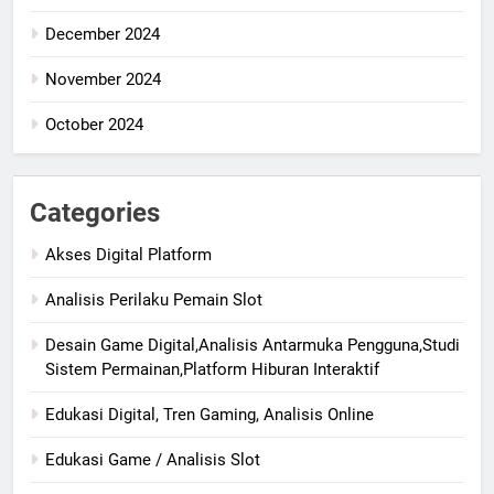
December 2024
November 2024
October 2024
Categories
Akses Digital Platform
Analisis Perilaku Pemain Slot
Desain Game Digital,Analisis Antarmuka Pengguna,Studi
Sistem Permainan,Platform Hiburan Interaktif
Edukasi Digital, Tren Gaming, Analisis Online
Edukasi Game / Analisis Slot