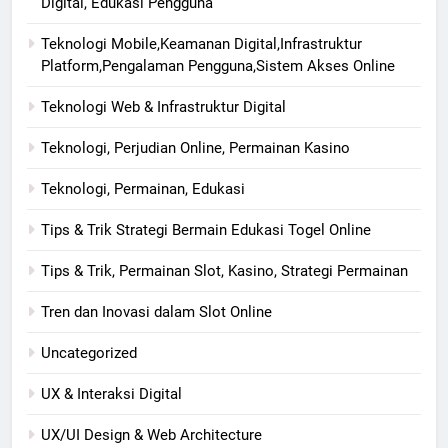
Digital, Edukasi Pengguna
Teknologi Mobile,Keamanan Digital,Infrastruktur
Platform,Pengalaman Pengguna,Sistem Akses Online
Teknologi Web & Infrastruktur Digital
Teknologi, Perjudian Online, Permainan Kasino
Teknologi, Permainan, Edukasi
Tips & Trik Strategi Bermain Edukasi Togel Online
Tips & Trik, Permainan Slot, Kasino, Strategi Permainan
Tren dan Inovasi dalam Slot Online
Uncategorized
UX & Interaksi Digital
UX/UI Design & Web Architecture