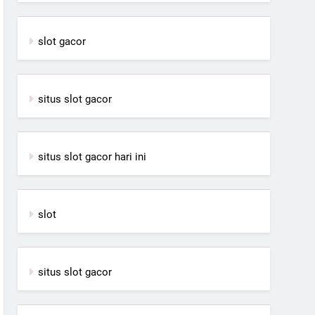
slot gacor
situs slot gacor
situs slot gacor hari ini
slot
situs slot gacor