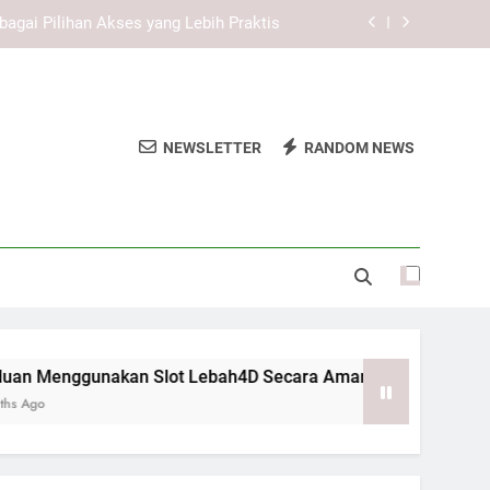
bagai Pilihan Akses yang Lebih Praktis
 untuk Pengalaman Akses yang Lebih
Terarah
an Kebiasaan Digital yang Lebih Aman
NEWSLETTER
RANDOM NEWS
nggunaan bagi Pengguna Aktif Digital
bagai Pilihan Akses yang Lebih Praktis
Ikuti Berita Politik, Bisnis, Dan Sosial.
 untuk Pengalaman Akses yang Lebih
Terarah
an Kebiasaan Digital yang Lebih Aman
akan Slot Lebah4D Secara Aman dan Nyaman untuk Pengala