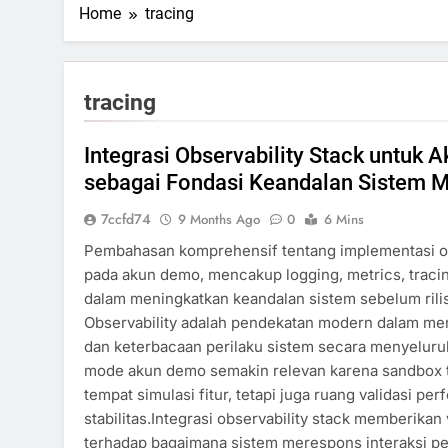
Home
tracing
tracing
Integrasi Observability Stack untuk
sebagai Fondasi Keandalan Sistem 
7ccfd74
9 Months Ago
0
6 Mins
Pembahasan komprehensif tentang implementasi ob
pada akun demo, mencakup logging, metrics, tracin
dalam meningkatkan keandalan sistem sebelum rilis
Observability adalah pendekatan modern dalam me
dan keterbacaan perilaku sistem secara menyelur
mode akun demo semakin relevan karena sandbox t
tempat simulasi fitur, tetapi juga ruang validasi pe
stabilitas.Integrasi observability stack memberikan 
terhadap bagaimana sistem merespons interaksi p