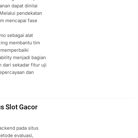
nan dapat dinilai
f.Melalui pendekatan
um mencapai fase
o sebagai alat
acing membantu tim
n memperbaiki
ability menjadi bagian
ari sekadar fitur uji
epercayaan dan
s Slot Gacor
ackend pada situs
etode evaluasi,