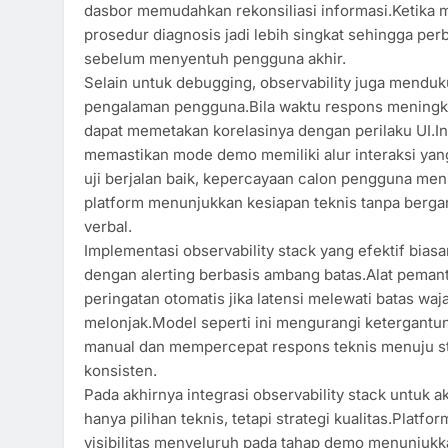
dasbor memudahkan rekonsiliasi informasi.Ketika 
prosedur diagnosis jadi lebih singkat sehingga per
sebelum menyentuh pengguna akhir.
Selain untuk debugging, observability juga menduk
pengalaman pengguna.Bila waktu respons meningkat d
dapat memetakan korelasinya dengan perilaku UI.I
memastikan mode demo memiliki alur interaksi yang
uji berjalan baik, kepercayaan calon pengguna men
platform menunjukkan kesiapan teknis tanpa berga
verbal.
Implementasi observability stack yang efektif bias
dengan alerting berbasis ambang batas.Alat peman
peringatan otomatis jika latensi melewati batas waja
melonjak.Model seperti ini mengurangi ketergantu
manual dan mempercepat respons teknis menuju sta
konsisten.
Pada akhirnya integrasi observability stack untuk
hanya pilihan teknis, tetapi strategi kualitas.Platf
visibilitas menyeluruh pada tahap demo menunjukk