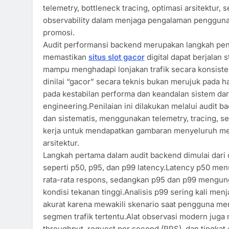
telemetry, bottleneck tracing, optimasi arsitektur, 
observability dalam menjaga pengalaman pengguna
promosi.
Audit performansi backend merupakan langkah pen
memastikan
situs slot gacor
digital dapat berjalan s
mampu menghadapi lonjakan trafik secara konsiste
dinilai “gacor” secara teknis bukan merujuk pada ha
pada kestabilan performa dan keandalan sistem da
engineering.Penilaian ini dilakukan melalui audit 
dan sistematis, menggunakan telemetry, tracing, ser
kerja untuk mendapatkan gambaran menyeluruh m
arsitektur.
Langkah pertama dalam audit backend dimulai dari o
seperti p50, p95, dan p99 latency.Latency p50 me
rata-rata respons, sedangkan p95 dan p99 mengu
kondisi tekanan tinggi.Analisis p99 sering kali menj
akurat karena mewakili skenario saat pengguna me
segmen trafik tertentu.Alat observasi modern jug
throughput, request per second (RPS), dan tingkat 