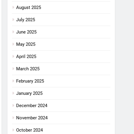
August 2025
July 2025
June 2025
May 2025
April 2025
March 2025
February 2025
January 2025
December 2024
November 2024
October 2024