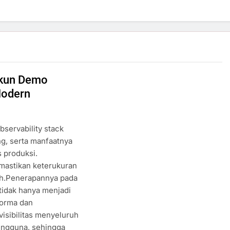
 Akun Demo
Modern
servability stack
g, serta manfaatnya
 produksi.
mastikan keterukuran
uh.Penerapannya pada
idak hanya menjadi
rforma dan
visibilitas menyeluruh
engguna, sehingga