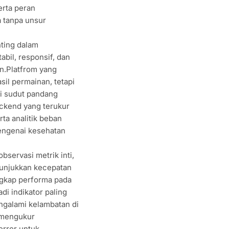
serta peran
 tanpa unsur
ting dalam
tabil, responsif, dan
n.Platfrom yang
sil permainan, tetapi
ri sudut pandang
backend yang terukur
ta analitik beban
engenai kesehatan
bservasi metrik inti,
nunjukkan kecepatan
ngkap performa pada
adi indikator paling
ngalami kelambatan di
a mengukur
error untuk