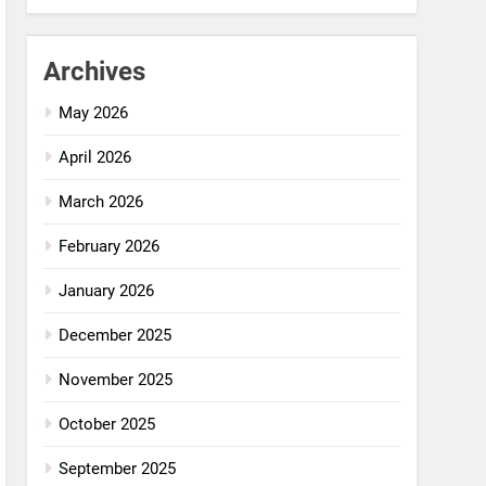
Archives
May 2026
April 2026
March 2026
February 2026
January 2026
December 2025
November 2025
October 2025
September 2025