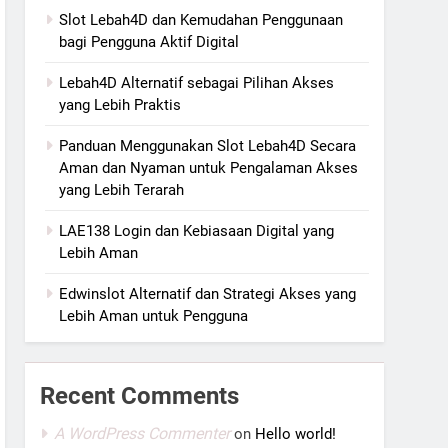
Slot Lebah4D dan Kemudahan Penggunaan
bagi Pengguna Aktif Digital
Lebah4D Alternatif sebagai Pilihan Akses
yang Lebih Praktis
Panduan Menggunakan Slot Lebah4D Secara
Aman dan Nyaman untuk Pengalaman Akses
yang Lebih Terarah
LAE138 Login dan Kebiasaan Digital yang
Lebih Aman
Edwinslot Alternatif dan Strategi Akses yang
Lebih Aman untuk Pengguna
Recent Comments
A WordPress Commenter
on
Hello world!