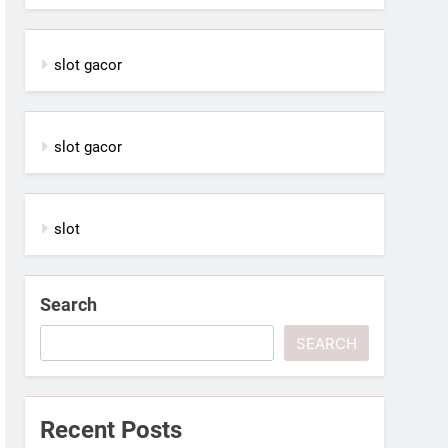
slot gacor
slot gacor
slot
Search
SEARCH
Recent Posts