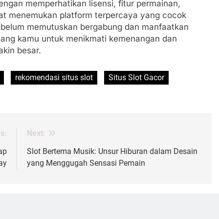
an memperhatikan lisensi, fitur permainan,
pat menemukan platform terpercaya yang cocok
 sebelum memutuskan bergabung dan manfaatkan
eluang kamu untuk menikmati kemenangan dan
kin besar.
rekomendasi situs slot
Situs Slot Gacor
s:
Next:
ap
Slot Bertema Musik: Unsur Hiburan dalam Desain
ay
yang Menggugah Sensasi Pemain