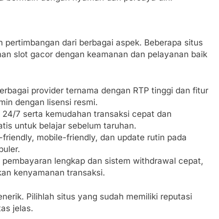
n pertimbangan dari berbagai aspek. Beberapa situs
an slot gacor dengan keamanan dan pelayanan baik
berbagai provider ternama dengan RTP tinggi dan fitur
in dengan lisensi resmi.
 24/7 serta kemudahan transaksi cepat dan
tis untuk belajar sebelum taruhan.
friendly, mobile-friendly, dan update rutin pada
puler.
 pembayaran lengkap dan sistem withdrawal cepat,
an kenyamanan transaksi.
erik. Pilihlah situs yang sudah memiliki reputasi
as jelas.