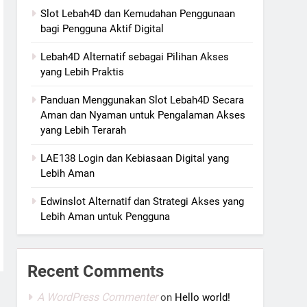
Slot Lebah4D dan Kemudahan Penggunaan
bagi Pengguna Aktif Digital
Lebah4D Alternatif sebagai Pilihan Akses
yang Lebih Praktis
Panduan Menggunakan Slot Lebah4D Secara
Aman dan Nyaman untuk Pengalaman Akses
yang Lebih Terarah
LAE138 Login dan Kebiasaan Digital yang
Lebih Aman
Edwinslot Alternatif dan Strategi Akses yang
Lebih Aman untuk Pengguna
Recent Comments
A WordPress Commenter
on
Hello world!