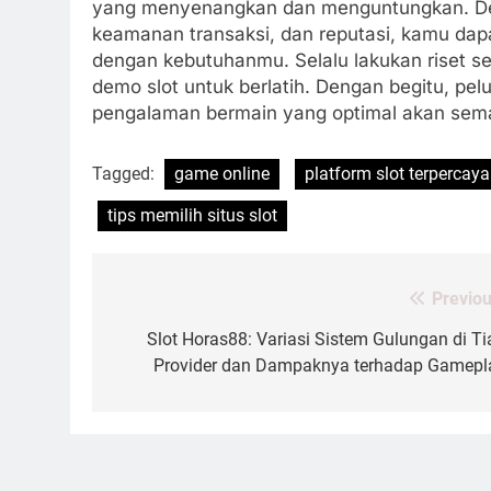
yang menyenangkan dan menguntungkan. Deng
keamanan transaksi, dan reputasi, kamu da
dengan kebutuhanmu. Selalu lakukan riset
demo slot untuk berlatih. Dengan begitu, p
pengalaman bermain yang optimal akan sema
Tagged:
game online
platform slot terpercaya
tips memilih situs slot
Previou
Post
navigation
Slot Horas88: Variasi Sistem Gulungan di Ti
Provider dan Dampaknya terhadap Gamepl