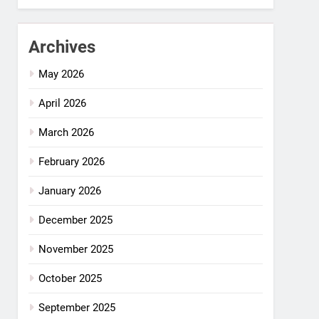
Archives
May 2026
April 2026
March 2026
February 2026
January 2026
December 2025
November 2025
October 2025
September 2025