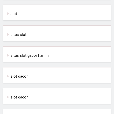
slot
situs slot
situs slot gacor hari ini
slot gacor
slot gacor