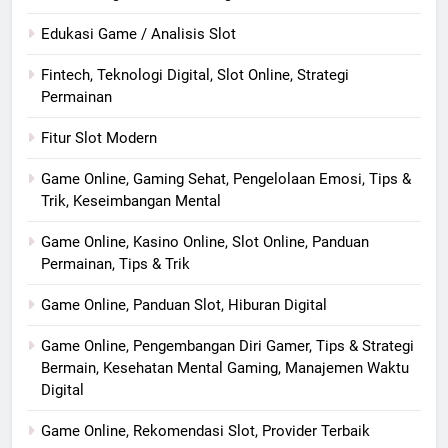
Edukasi Game / Analisis Slot
Fintech, Teknologi Digital, Slot Online, Strategi
Permainan
Fitur Slot Modern
Game Online, Gaming Sehat, Pengelolaan Emosi, Tips &
Trik, Keseimbangan Mental
Game Online, Kasino Online, Slot Online, Panduan
Permainan, Tips & Trik
Game Online, Panduan Slot, Hiburan Digital
Game Online, Pengembangan Diri Gamer, Tips & Strategi
Bermain, Kesehatan Mental Gaming, Manajemen Waktu
Digital
Game Online, Rekomendasi Slot, Provider Terbaik