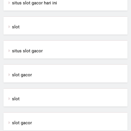
situs slot gacor hari ini
slot
situs slot gacor
slot gacor
slot
slot gacor