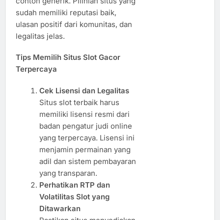
contoh generik. Pilihlah situs yang
sudah memiliki reputasi baik,
ulasan positif dari komunitas, dan
legalitas jelas.
Tips Memilih Situs Slot Gacor
Terpercaya
Cek Lisensi dan Legalitas
Situs slot terbaik harus
memiliki lisensi resmi dari
badan pengatur judi online
yang terpercaya. Lisensi ini
menjamin permainan yang
adil dan sistem pembayaran
yang transparan.
Perhatikan RTP dan
Volatilitas Slot yang
Ditawarkan