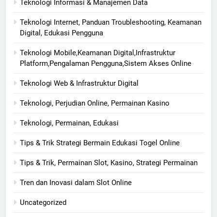
Teknologi Informasi & Manajemen Data
Teknologi Internet, Panduan Troubleshooting, Keamanan
Digital, Edukasi Pengguna
Teknologi Mobile,Keamanan Digital,Infrastruktur
Platform,Pengalaman Pengguna,Sistem Akses Online
Teknologi Web & Infrastruktur Digital
Teknologi, Perjudian Online, Permainan Kasino
Teknologi, Permainan, Edukasi
Tips & Trik Strategi Bermain Edukasi Togel Online
Tips & Trik, Permainan Slot, Kasino, Strategi Permainan
Tren dan Inovasi dalam Slot Online
Uncategorized