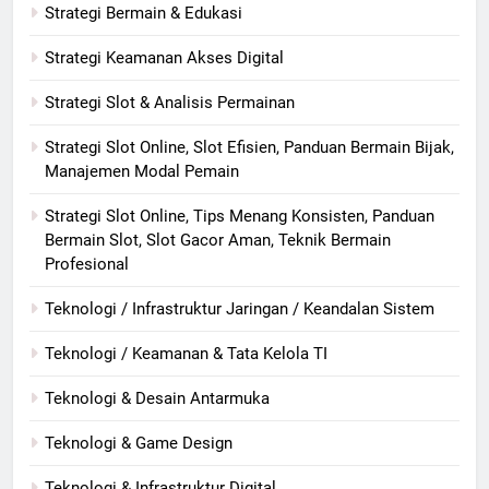
Strategi Bermain & Edukasi
Strategi Keamanan Akses Digital
Strategi Slot & Analisis Permainan
Strategi Slot Online, Slot Efisien, Panduan Bermain Bijak,
Manajemen Modal Pemain
Strategi Slot Online, Tips Menang Konsisten, Panduan
Bermain Slot, Slot Gacor Aman, Teknik Bermain
Profesional
Teknologi / Infrastruktur Jaringan / Keandalan Sistem
Teknologi / Keamanan & Tata Kelola TI
Teknologi & Desain Antarmuka
Teknologi & Game Design
Teknologi & Infrastruktur Digital