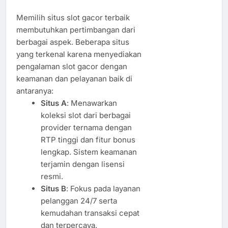
Memilih situs slot gacor terbaik
membutuhkan pertimbangan dari
berbagai aspek. Beberapa situs
yang terkenal karena menyediakan
pengalaman slot gacor dengan
keamanan dan pelayanan baik di
antaranya:
Situs A
: Menawarkan
koleksi slot dari berbagai
provider ternama dengan
RTP tinggi dan fitur bonus
lengkap. Sistem keamanan
terjamin dengan lisensi
resmi.
Situs B
: Fokus pada layanan
pelanggan 24/7 serta
kemudahan transaksi cepat
dan terpercaya.