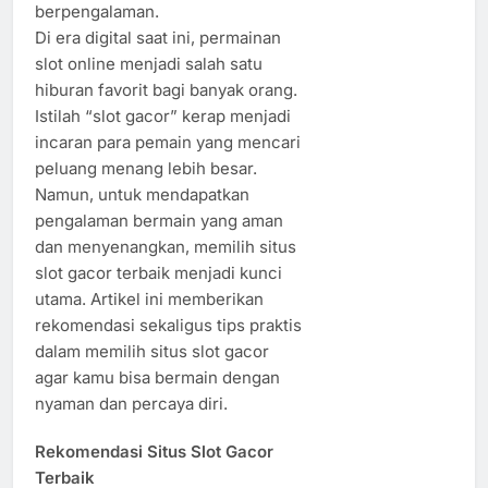
berpengalaman.
Di era digital saat ini, permainan
slot online menjadi salah satu
hiburan favorit bagi banyak orang.
Istilah “slot gacor” kerap menjadi
incaran para pemain yang mencari
peluang menang lebih besar.
Namun, untuk mendapatkan
pengalaman bermain yang aman
dan menyenangkan, memilih situs
slot gacor terbaik menjadi kunci
utama. Artikel ini memberikan
rekomendasi sekaligus tips praktis
dalam memilih situs slot gacor
agar kamu bisa bermain dengan
nyaman dan percaya diri.
Rekomendasi Situs Slot Gacor
Terbaik