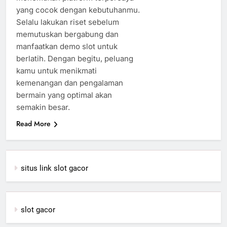
yang cocok dengan kebutuhanmu.
Selalu lakukan riset sebelum
memutuskan bergabung dan
manfaatkan demo slot untuk
berlatih. Dengan begitu, peluang
kamu untuk menikmati
kemenangan dan pengalaman
bermain yang optimal akan
semakin besar.
Read More
situs link slot gacor
slot gacor