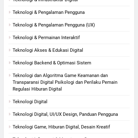
Teknologi & Pengalaman Pengguna
Teknologi & Pengalaman Pengguna (UX)
Teknologi & Permainan Interaktif
Teknologi Akses & Edukasi Digital
Teknologi Backend & Optimasi Sistem
Teknologi dan Algoritma Game Keamanan dan
Transparansi Digital Psikologi dan Perilaku Pemain
Regulasi Hiburan Digital
Teknologi Digital
Teknologi Digital, UI/UX Design, Panduan Pengguna
Teknologi Game, Hiburan Digital, Desain Kreatif