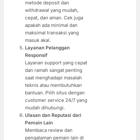
metode deposit dan
withdrawal yang mudah,
cepat, dan aman. Cek juga
apakah ada minimal dan
maksimal transaksi yang
masuk akal.
Layanan Pelanggan
Responsif
Layanan support yang cepat
dan ramah sangat penting
saat menghadapi masalah
teknis atau membutuhkan
bantuan. Pilih situs dengan
customer service 24/7 yang
mudah dihubungi.
Ulasan dan Reputasi dari
Pemain Lain
Membaca review dan
pengalaman pemain lain di