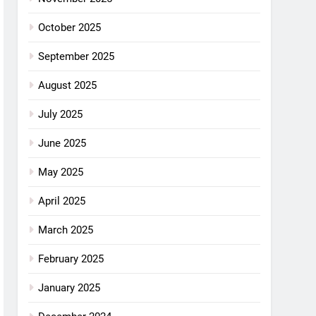
October 2025
September 2025
August 2025
July 2025
June 2025
May 2025
April 2025
March 2025
February 2025
January 2025