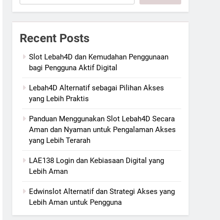
Recent Posts
Slot Lebah4D dan Kemudahan Penggunaan
bagi Pengguna Aktif Digital
Lebah4D Alternatif sebagai Pilihan Akses
yang Lebih Praktis
Panduan Menggunakan Slot Lebah4D Secara
Aman dan Nyaman untuk Pengalaman Akses
yang Lebih Terarah
LAE138 Login dan Kebiasaan Digital yang
Lebih Aman
Edwinslot Alternatif dan Strategi Akses yang
Lebih Aman untuk Pengguna