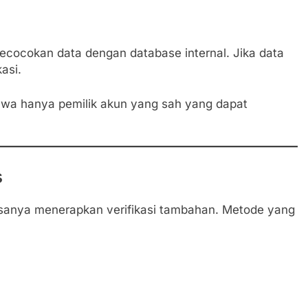
cocokan data dengan database internal. Jika data
kasi.
hwa hanya pemilik akun yang sah yang dapat
s
asanya menerapkan verifikasi tambahan. Metode yang