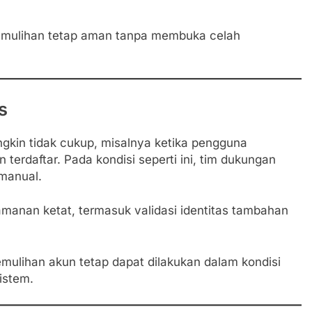
emulihan tetap aman tanpa membuka celah
s
gkin tidak cukup, misalnya ketika pengguna
terdaftar. Pada kondisi seperti ini, tim dukungan
 manual.
manan ketat, termasuk validasi identitas tambahan
mulihan akun tetap dapat dilakukan dalam kondisi
istem.