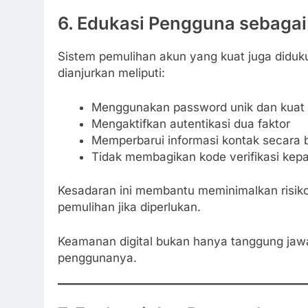
6. Edukasi Pengguna sebagai
Sistem pemulihan akun yang kuat juga diduk
dianjurkan meliputi:
Menggunakan password unik dan kuat
Mengaktifkan autentikasi dua faktor
Memperbarui informasi kontak secara 
Tidak membagikan kode verifikasi kepa
Kesadaran ini membantu meminimalkan risik
pemulihan jika diperlukan.
Keamanan digital bukan hanya tanggung jawab
penggunanya.