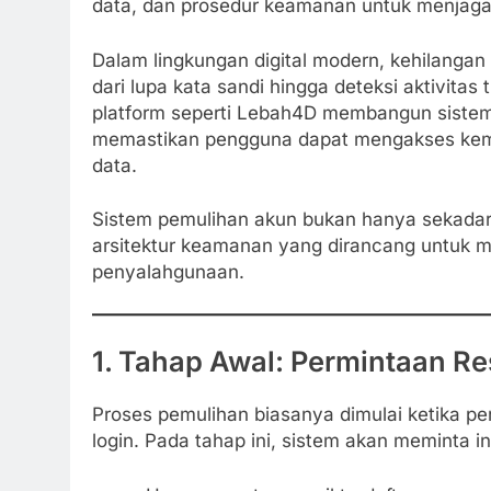
data, dan prosedur keamanan untuk menjaga i
Dalam lingkungan digital modern, kehilangan 
dari lupa kata sandi hingga deteksi aktivitas
platform seperti Lebah4D membangun sistem
memastikan pengguna dapat mengakses kem
data.
Sistem pemulihan akun bukan hanya sekadar f
arsitektur keamanan yang dirancang untuk me
penyalahgunaan.
1. Tahap Awal: Permintaan R
Proses pemulihan biasanya dimulai ketika p
login. Pada tahap ini, sistem akan meminta inf