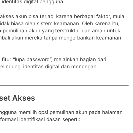
dentitas digital pengguna.
akses akun bisa terjadi karena berbagai faktor, mulai
 tidak biasa oleh sistem keamanan. Oleh karena itu,
 pemulihan akun yang terstruktur dan aman untuk
bali akun mereka tanpa mengorbankan keamanan
itur “lupa password”, melainkan bagian dari
lindungi identitas digital dan mencegah
eset Akses
engguna memilih opsi pemulihan akun pada halaman
ormasi identifikasi dasar, seperti: