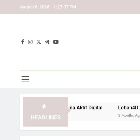
Skip
August 6, 2026
1:27:38 PM
to
content
SB 
Dapatkan B
an bagi Pengguna Aktif Digital
Lebah4D Alternatif seb
3 Months Ago
HEADLINES