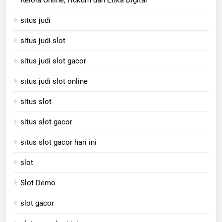
situs judi
situs judi slot
situs judi slot gacor
situs judi slot online
situs slot
situs slot gacor
situs slot gacor hari ini
slot
Slot Demo
slot gacor