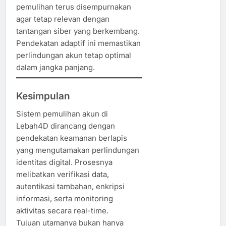
pemulihan terus disempurnakan
agar tetap relevan dengan
tantangan siber yang berkembang.
Pendekatan adaptif ini memastikan
perlindungan akun tetap optimal
dalam jangka panjang.
Kesimpulan
Sistem pemulihan akun di
Lebah4D dirancang dengan
pendekatan keamanan berlapis
yang mengutamakan perlindungan
identitas digital. Prosesnya
melibatkan verifikasi data,
autentikasi tambahan, enkripsi
informasi, serta monitoring
aktivitas secara real-time.
Tujuan utamanya bukan hanya