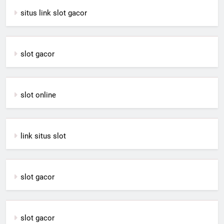
situs link slot gacor
slot gacor
slot online
link situs slot
slot gacor
slot gacor