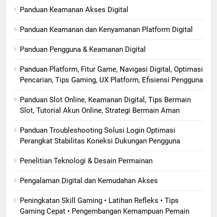
Panduan Keamanan Akses Digital
Panduan Keamanan dan Kenyamanan Platform Digital
Panduan Pengguna & Keamanan Digital
Panduan Platform, Fitur Game, Navigasi Digital, Optimasi
Pencarian, Tips Gaming, UX Platform, Efisiensi Pengguna
Panduan Slot Online, Keamanan Digital, Tips Bermain
Slot, Tutorial Akun Online, Strategi Bermain Aman
Panduan Troubleshooting Solusi Login Optimasi
Perangkat Stabilitas Koneksi Dukungan Pengguna
Penelitian Teknologi & Desain Permainan
Pengalaman Digital dan Kemudahan Akses
Peningkatan Skill Gaming • Latihan Refleks • Tips
Gaming Cepat • Pengembangan Kemampuan Pemain