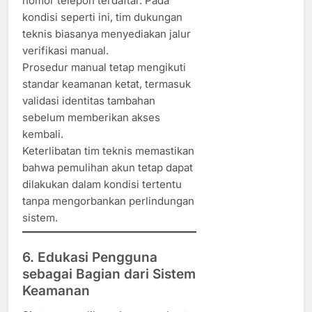
nomor telepon terdaftar. Pada
kondisi seperti ini, tim dukungan
teknis biasanya menyediakan jalur
verifikasi manual.
Prosedur manual tetap mengikuti
standar keamanan ketat, termasuk
validasi identitas tambahan
sebelum memberikan akses
kembali.
Keterlibatan tim teknis memastikan
bahwa pemulihan akun tetap dapat
dilakukan dalam kondisi tertentu
tanpa mengorbankan perlindungan
sistem.
6. Edukasi Pengguna
sebagai Bagian dari Sistem
Keamanan