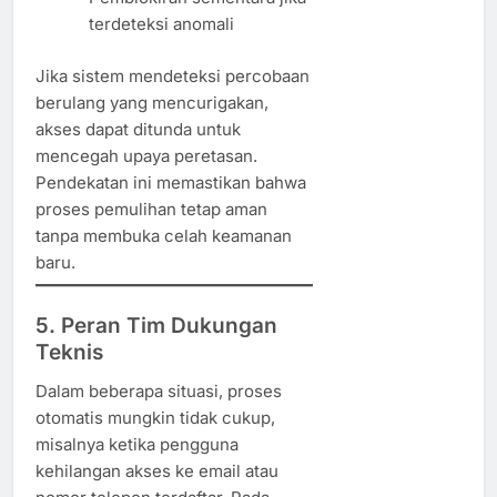
terdeteksi anomali
Jika sistem mendeteksi percobaan
berulang yang mencurigakan,
akses dapat ditunda untuk
mencegah upaya peretasan.
Pendekatan ini memastikan bahwa
proses pemulihan tetap aman
tanpa membuka celah keamanan
baru.
5. Peran Tim Dukungan
Teknis
Dalam beberapa situasi, proses
otomatis mungkin tidak cukup,
misalnya ketika pengguna
kehilangan akses ke email atau