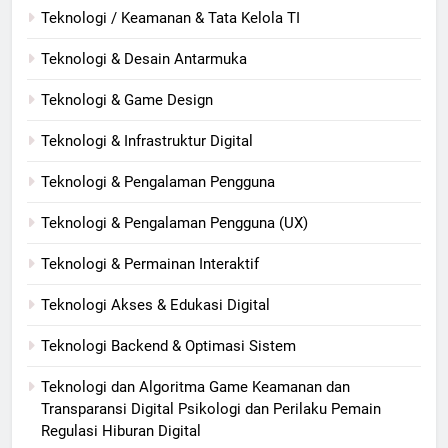
Teknologi / Keamanan & Tata Kelola TI
Teknologi & Desain Antarmuka
Teknologi & Game Design
Teknologi & Infrastruktur Digital
Teknologi & Pengalaman Pengguna
Teknologi & Pengalaman Pengguna (UX)
Teknologi & Permainan Interaktif
Teknologi Akses & Edukasi Digital
Teknologi Backend & Optimasi Sistem
Teknologi dan Algoritma Game Keamanan dan
Transparansi Digital Psikologi dan Perilaku Pemain
Regulasi Hiburan Digital