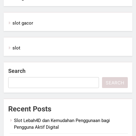
slot gacor
slot
Search
SEARCH
Recent Posts
Slot Lebah4D dan Kemudahan Penggunaan bagi
Pengguna Aktif Digital