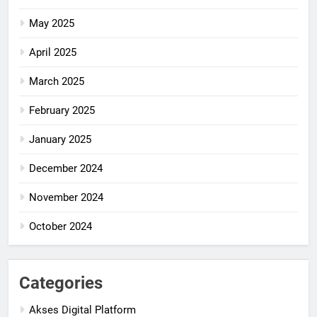
May 2025
April 2025
March 2025
February 2025
January 2025
December 2024
November 2024
October 2024
Categories
Akses Digital Platform