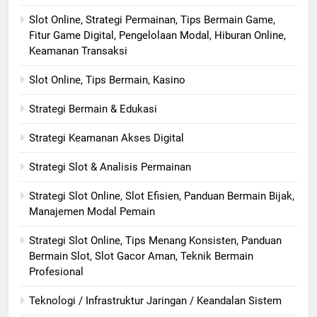
Slot Online, Strategi Permainan, Tips Bermain Game,
Fitur Game Digital, Pengelolaan Modal, Hiburan Online,
Keamanan Transaksi
Slot Online, Tips Bermain, Kasino
Strategi Bermain & Edukasi
Strategi Keamanan Akses Digital
Strategi Slot & Analisis Permainan
Strategi Slot Online, Slot Efisien, Panduan Bermain Bijak,
Manajemen Modal Pemain
Strategi Slot Online, Tips Menang Konsisten, Panduan
Bermain Slot, Slot Gacor Aman, Teknik Bermain
Profesional
Teknologi / Infrastruktur Jaringan / Keandalan Sistem