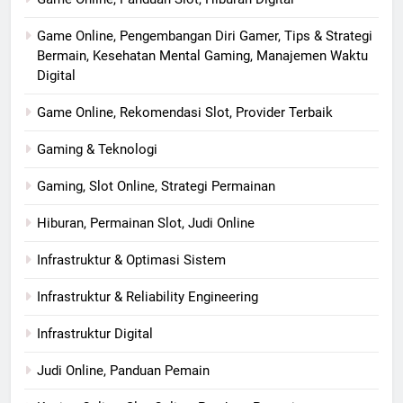
Game Online, Pengembangan Diri Gamer, Tips & Strategi
Bermain, Kesehatan Mental Gaming, Manajemen Waktu
Digital
Game Online, Rekomendasi Slot, Provider Terbaik
Gaming & Teknologi
Gaming, Slot Online, Strategi Permainan
Hiburan, Permainan Slot, Judi Online
Infrastruktur & Optimasi Sistem
Infrastruktur & Reliability Engineering
Infrastruktur Digital
Judi Online, Panduan Pemain