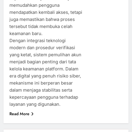
memudahkan pengguna
mendapatkan kembali akses, tetapi
juga memastikan bahwa proses
tersebut tidak membuka celah
keamanan baru.
Dengan integrasi teknologi
modern dan prosedur verifikasi
yang ketat, sistem pemulihan akun
menjadi bagian penting dari tata
kelola keamanan platform. Dalam
era digital yang penuh risiko siber,
mekanisme ini berperan besar
dalam menjaga stabilitas serta
kepercayaan pengguna terhadap
layanan yang digunakan.
Read More