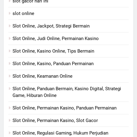
slot gacor hari ini
slot online
Slot Online, Jackpot, Strategi Bermain
Slot Online, Judi Online, Permainan Kasino
Slot Online, Kasino Online, Tips Bermain
Slot Online, Kasino, Panduan Permainan
Slot Online, Keamanan Online
Slot Online, Panduan Bermain, Kasino Digital, Strategi
Game, Hiburan Online
Slot Online, Permainan Kasino, Panduan Permainan
Slot Online, Permainan Kasino, Slot Gacor
Slot Online, Regulasi Gaming, Hukum Perjudian