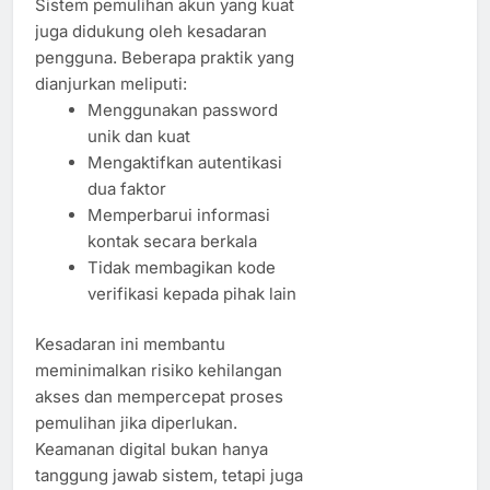
Sistem pemulihan akun yang kuat
juga didukung oleh kesadaran
pengguna. Beberapa praktik yang
dianjurkan meliputi:
Menggunakan password
unik dan kuat
Mengaktifkan autentikasi
dua faktor
Memperbarui informasi
kontak secara berkala
Tidak membagikan kode
verifikasi kepada pihak lain
Kesadaran ini membantu
meminimalkan risiko kehilangan
akses dan mempercepat proses
pemulihan jika diperlukan.
Keamanan digital bukan hanya
tanggung jawab sistem, tetapi juga