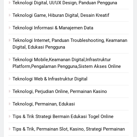
Teknologi Digital, UI/UX Design, Panduan Pengguna
Teknologi Game, Hiburan Digital, Desain Kreatif
Teknologi Informasi & Manajemen Data
Teknologi Internet, Panduan Troubleshooting, Keamanan
Digital, Edukasi Pengguna
Teknologi Mobile,Keamanan Digital,Infrastruktur
Platform,Pengalaman Pengguna,Sistem Akses Online
Teknologi Web & Infrastruktur Digital
Teknologi, Perjudian Online, Permainan Kasino
Teknologi, Permainan, Edukasi
Tips & Trik Strategi Bermain Edukasi Togel Online
Tips & Trik, Permainan Slot, Kasino, Strategi Permainan