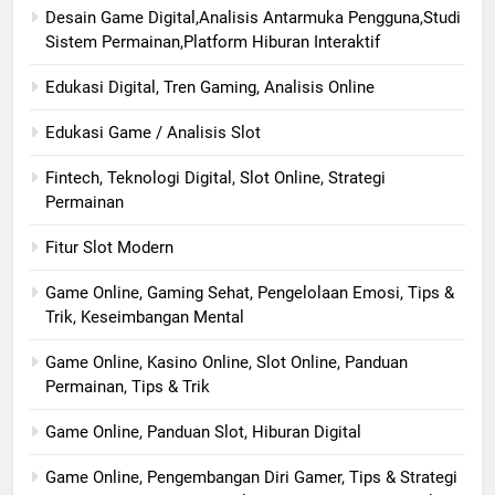
Desain Game Digital,Analisis Antarmuka Pengguna,Studi
Sistem Permainan,Platform Hiburan Interaktif
Edukasi Digital, Tren Gaming, Analisis Online
Edukasi Game / Analisis Slot
Fintech, Teknologi Digital, Slot Online, Strategi
Permainan
Fitur Slot Modern
Game Online, Gaming Sehat, Pengelolaan Emosi, Tips &
Trik, Keseimbangan Mental
Game Online, Kasino Online, Slot Online, Panduan
Permainan, Tips & Trik
Game Online, Panduan Slot, Hiburan Digital
Game Online, Pengembangan Diri Gamer, Tips & Strategi