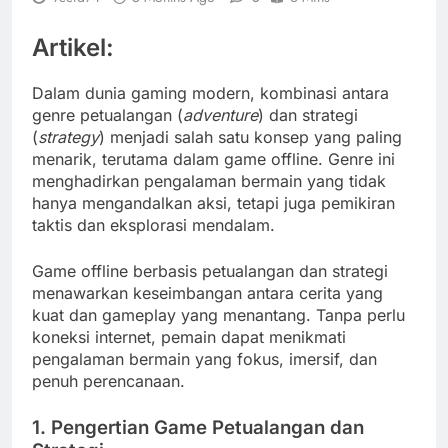
Artikel:
Dalam dunia gaming modern, kombinasi antara
genre petualangan (
adventure
) dan strategi
(
strategy
) menjadi salah satu konsep yang paling
menarik, terutama dalam game offline. Genre ini
menghadirkan pengalaman bermain yang tidak
hanya mengandalkan aksi, tetapi juga pemikiran
taktis dan eksplorasi mendalam.
Game offline berbasis petualangan dan strategi
menawarkan keseimbangan antara cerita yang
kuat dan gameplay yang menantang. Tanpa perlu
koneksi internet, pemain dapat menikmati
pengalaman bermain yang fokus, imersif, dan
penuh perencanaan.
1. Pengertian Game Petualangan dan