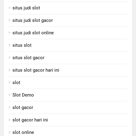
situs judi slot
situs judi slot gacor
situs judi slot online
situs slot
situs slot gacor
situs slot gacor hari ini
slot
Slot Demo
slot gacor
slot gacor hari ini
slot online