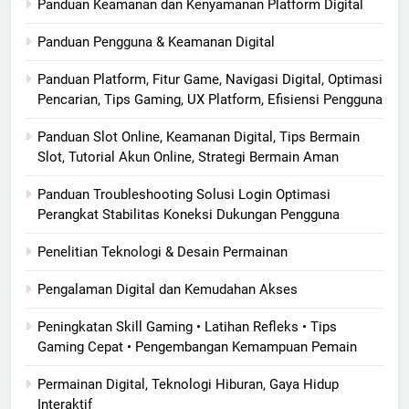
Panduan Keamanan dan Kenyamanan Platform Digital
Panduan Pengguna & Keamanan Digital
Panduan Platform, Fitur Game, Navigasi Digital, Optimasi
Pencarian, Tips Gaming, UX Platform, Efisiensi Pengguna
Panduan Slot Online, Keamanan Digital, Tips Bermain
Slot, Tutorial Akun Online, Strategi Bermain Aman
Panduan Troubleshooting Solusi Login Optimasi
Perangkat Stabilitas Koneksi Dukungan Pengguna
Penelitian Teknologi & Desain Permainan
Pengalaman Digital dan Kemudahan Akses
Peningkatan Skill Gaming • Latihan Refleks • Tips
Gaming Cepat • Pengembangan Kemampuan Pemain
Permainan Digital, Teknologi Hiburan, Gaya Hidup
Interaktif