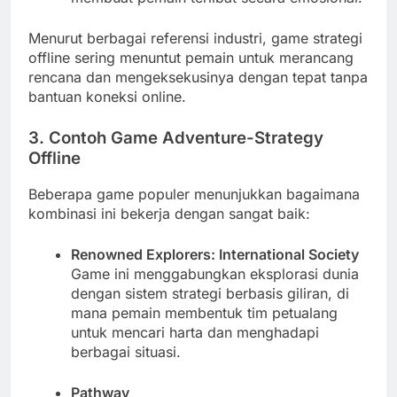
Menurut berbagai referensi industri, game strategi
offline sering menuntut pemain untuk merancang
rencana dan mengeksekusinya dengan tepat tanpa
bantuan koneksi online.
3. Contoh Game Adventure-Strategy
Offline
Beberapa game populer menunjukkan bagaimana
kombinasi ini bekerja dengan sangat baik:
Renowned Explorers: International Society
Game ini menggabungkan eksplorasi dunia
dengan sistem strategi berbasis giliran, di
mana pemain membentuk tim petualang
untuk mencari harta dan menghadapi
berbagai situasi.
Pathway