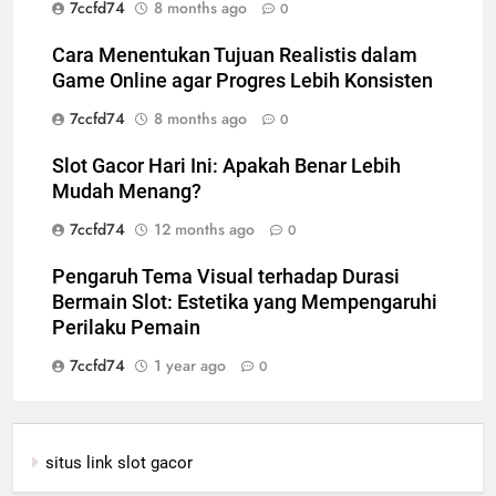
7ccfd74
8 months ago
0
Cara Menentukan Tujuan Realistis dalam
Game Online agar Progres Lebih Konsisten
7ccfd74
8 months ago
0
Slot Gacor Hari Ini: Apakah Benar Lebih
Mudah Menang?
7ccfd74
12 months ago
0
Pengaruh Tema Visual terhadap Durasi
Bermain Slot: Estetika yang Mempengaruhi
Perilaku Pemain
7ccfd74
1 year ago
0
situs link slot gacor