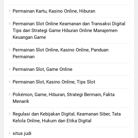
Permainan Kartu, Kasino Online, Hiburan
Permainan Slot Online Keamanan dan Transaksi Digital
Tips dan Strategi Game Hiburan Online Manajemen
Keuangan Game
Permainan Slot Online, Kasino Online, Panduan
Permainan
Permainan Slot, Game Online
Permainan Slot, Kasino Online, Tips Slot
Pokémon, Game, Hiburan, Strategi Bermain, Fakta
Menarik
Regulasi dan Kebijakan Digital, Keamanan Siber, Tata
Kelola Online, Hukum dan Etika Digital
situs judi