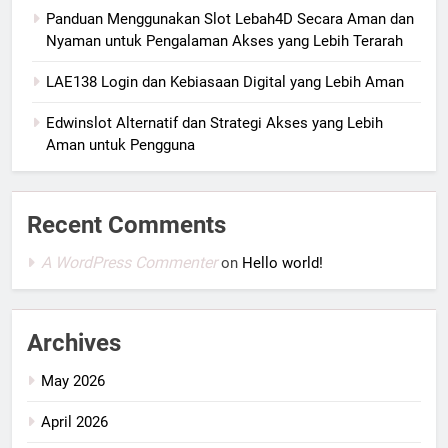
Panduan Menggunakan Slot Lebah4D Secara Aman dan
Nyaman untuk Pengalaman Akses yang Lebih Terarah
LAE138 Login dan Kebiasaan Digital yang Lebih Aman
Edwinslot Alternatif dan Strategi Akses yang Lebih
Aman untuk Pengguna
Recent Comments
A WordPress Commenter
on
Hello world!
Archives
May 2026
April 2026