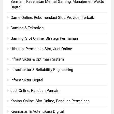
Bermain, Kesehatan Mental Gaming, Manajemen Waktu
Digital
Game Online, Rekomendasi Slot, Provider Terbaik
Gaming & Teknologi
Gaming, Slot Online, Strategi Permainan
Hiburan, Permainan Slot, Judi Online
Infrastruktur & Optimasi Sistem
Infrastruktur & Reliability Engineering
Infrastruktur Digital
Judi Online, Panduan Pemain
Kasino Online, Slot Online, Panduan Permainan
Keamanan & Autentikasi Digital