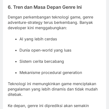
6. Tren dan Masa Depan Genre Ini
Dengan perkembangan teknologi game, genre
adventure-strategy terus berkembang. Banyak
developer kini menggabungkan:
AI yang lebih cerdas
Dunia open-world yang luas
Sistem cerita bercabang
Mekanisme procedural generation
Teknologi ini memungkinkan game menciptakan
pengalaman yang lebih dinamis dan tidak mudah
ditebak.
Ke depan, genre ini diprediksi akan semakin