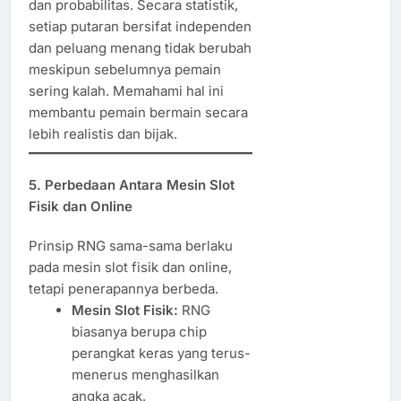
dan probabilitas. Secara statistik,
setiap putaran bersifat independen
dan peluang menang tidak berubah
meskipun sebelumnya pemain
sering kalah. Memahami hal ini
membantu pemain bermain secara
lebih realistis dan bijak.
5. Perbedaan Antara Mesin Slot
Fisik dan Online
Prinsip RNG sama-sama berlaku
pada mesin slot fisik dan online,
tetapi penerapannya berbeda.
Mesin Slot Fisik:
RNG
biasanya berupa chip
perangkat keras yang terus-
menerus menghasilkan
angka acak.