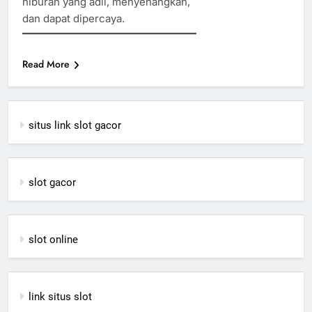
hiburan yang adil, menyenangkan,
dan dapat dipercaya.
Read More
situs link slot gacor
slot gacor
slot online
link situs slot