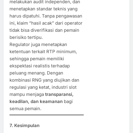
melakukan audit independen, dan
menetapkan standar teknis yang
harus dipatuhi. Tanpa pengawasan
ini, klaim “hasil acak” dari operator
tidak bisa diverifikasi dan pemain
berisiko tertipu.
Regulator juga menetapkan
ketentuan terkait RTP minimum,
sehingga pemain memiliki
ekspektasi realistis terhadap
peluang menang. Dengan
kombinasi RNG yang diujikan dan
regulasi yang ketat, industri slot
mampu menjaga
transparansi,
keadilan, dan keamanan
bagi
semua pemain.
7. Kesimpulan