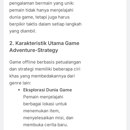
pengalaman bermain yang unik:
pemain tidak hanya menjelajahi
dunia game, tetapi juga harus
berpikir taktis dalam setiap langkah
yang diambil.
2. Karakteristik Utama Game
Adventure-Strategy
Game offline berbasis petualangan
dan strategi memiliki beberapa ciri
khas yang membedakannya dari
genre lain:
Eksplorasi Dunia Game
Pemain menjelajahi
berbagai lokasi untuk
menemukan item,
menyelesaikan misi, dan
membuka cerita baru.