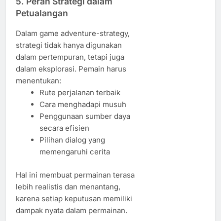
5. Peran Strategi dalam
Petualangan
Dalam game adventure-strategy,
strategi tidak hanya digunakan
dalam pertempuran, tetapi juga
dalam eksplorasi. Pemain harus
menentukan:
Rute perjalanan terbaik
Cara menghadapi musuh
Penggunaan sumber daya
secara efisien
Pilihan dialog yang
memengaruhi cerita
Hal ini membuat permainan terasa
lebih realistis dan menantang,
karena setiap keputusan memiliki
dampak nyata dalam permainan.