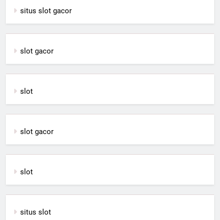
situs slot gacor
slot gacor
slot
slot gacor
slot
situs slot