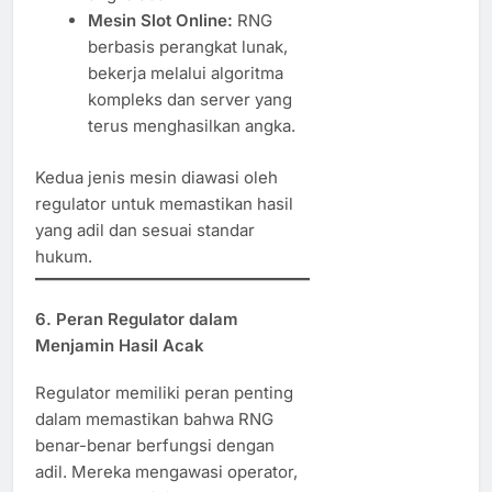
Mesin Slot Online:
RNG
berbasis perangkat lunak,
bekerja melalui algoritma
kompleks dan server yang
terus menghasilkan angka.
Kedua jenis mesin diawasi oleh
regulator untuk memastikan hasil
yang adil dan sesuai standar
hukum.
6. Peran Regulator dalam
Menjamin Hasil Acak
Regulator memiliki peran penting
dalam memastikan bahwa RNG
benar-benar berfungsi dengan
adil. Mereka mengawasi operator,