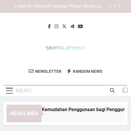
Skip
Panduan Menggunakan Slot Lebah4D Secara
to
Aman dan Nyaman untuk Pengalaman Akses
yang Lebih Terarah
content
LAE138 Login dan Kebiasaan Digital yang Lebih
Aman
Slot Lebah4D dan Kemudahan Penggunaan bagi
Pengguna Aktif Digital
Lebah4D Alternatif sebagai Pilihan Akses yang
Lebih Praktis
Panduan Menggunakan Slot Lebah4D Secara
Aman dan Nyaman untuk Pengalaman Akses
SB Angla News
yang Lebih Terarah
Dapatkan Berita Terbaru Dan Terpercaya
LAE138 Login dan Kebiasaan Digital yang Lebih
NEWSLETTER
RANDOM NEWS
Aman
Dari Bangladesh Di SB Angla News. Ikuti
Berita Politik, Bisnis, Dan Sosial.
MENU
ot Lebah4D dan Kemudahan Penggunaan bagi Pengguna Aktif D
HEADLINES
Months Ago