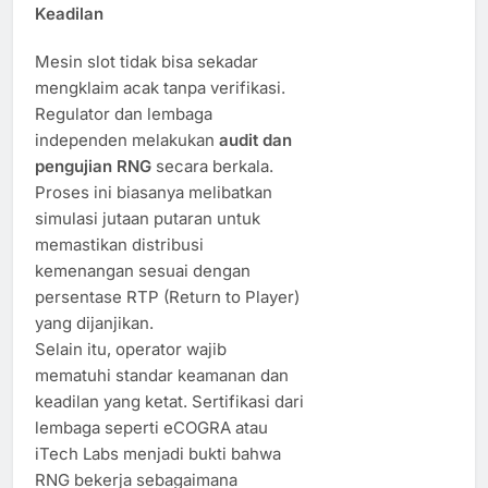
Keadilan
Mesin slot tidak bisa sekadar
mengklaim acak tanpa verifikasi.
Regulator dan lembaga
independen melakukan
audit dan
pengujian RNG
secara berkala.
Proses ini biasanya melibatkan
simulasi jutaan putaran untuk
memastikan distribusi
kemenangan sesuai dengan
persentase RTP (Return to Player)
yang dijanjikan.
Selain itu, operator wajib
mematuhi standar keamanan dan
keadilan yang ketat. Sertifikasi dari
lembaga seperti eCOGRA atau
iTech Labs menjadi bukti bahwa
RNG bekerja sebagaimana