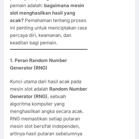
pemain adalah:
bagaimana mesin
slot menghasilkan hasil yang
acak?
Pemahaman tentang proses
ini penting untuk menciptakan rasa
percaya diri, keamanan, dan
keadilan bagi pemain.
1. Peran Random Number
Generator (RNG)
Kunci utama dari hasil acak pada
mesin slot adalah
Random Number
Generator (RNG)
, sebuah
algoritma komputer yang
menghasilkan angka secara acak.
RNG memastikan setiap putaran
mesin slot bersifat independen,
artinya hasil putaran sebelumnya