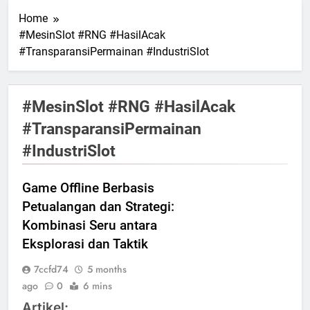
Home
#MesinSlot #RNG #HasilAcak
#TransparansiPermainan #IndustriSlot
#MesinSlot #RNG #HasilAcak
#TransparansiPermainan
#IndustriSlot
Game Offline Berbasis
Petualangan dan Strategi:
Kombinasi Seru antara
Eksplorasi dan Taktik
7ccfd74
5 months
ago
0
6 mins
Artikel: