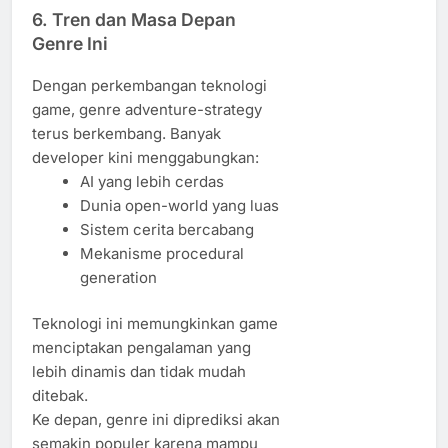
6. Tren dan Masa Depan
Genre Ini
Dengan perkembangan teknologi
game, genre adventure-strategy
terus berkembang. Banyak
developer kini menggabungkan:
AI yang lebih cerdas
Dunia open-world yang luas
Sistem cerita bercabang
Mekanisme procedural
generation
Teknologi ini memungkinkan game
menciptakan pengalaman yang
lebih dinamis dan tidak mudah
ditebak.
Ke depan, genre ini diprediksi akan
semakin populer karena mampu