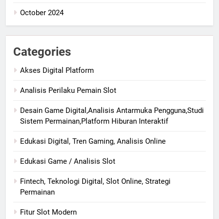
October 2024
Categories
Akses Digital Platform
Analisis Perilaku Pemain Slot
Desain Game Digital,Analisis Antarmuka Pengguna,Studi
Sistem Permainan,Platform Hiburan Interaktif
Edukasi Digital, Tren Gaming, Analisis Online
Edukasi Game / Analisis Slot
Fintech, Teknologi Digital, Slot Online, Strategi
Permainan
Fitur Slot Modern