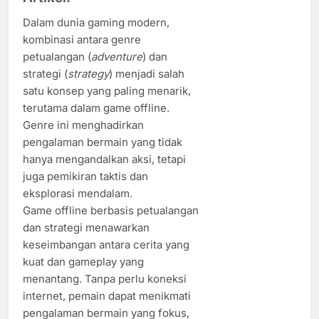
Dalam dunia gaming modern,
kombinasi antara genre
petualangan (
adventure
) dan
strategi (
strategy
) menjadi salah
satu konsep yang paling menarik,
terutama dalam game offline.
Genre ini menghadirkan
pengalaman bermain yang tidak
hanya mengandalkan aksi, tetapi
juga pemikiran taktis dan
eksplorasi mendalam.
Game offline berbasis petualangan
dan strategi menawarkan
keseimbangan antara cerita yang
kuat dan gameplay yang
menantang. Tanpa perlu koneksi
internet, pemain dapat menikmati
pengalaman bermain yang fokus,