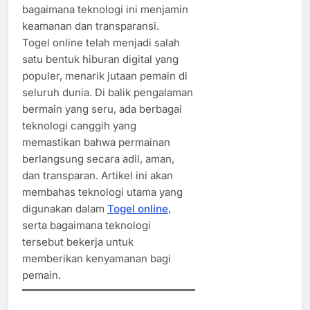
bagaimana teknologi ini menjamin
keamanan dan transparansi.
Togel online telah menjadi salah
satu bentuk hiburan digital yang
populer, menarik jutaan pemain di
seluruh dunia. Di balik pengalaman
bermain yang seru, ada berbagai
teknologi canggih yang
memastikan bahwa permainan
berlangsung secara adil, aman,
dan transparan. Artikel ini akan
membahas teknologi utama yang
digunakan dalam
Togel online
,
serta bagaimana teknologi
tersebut bekerja untuk
memberikan kenyamanan bagi
pemain.