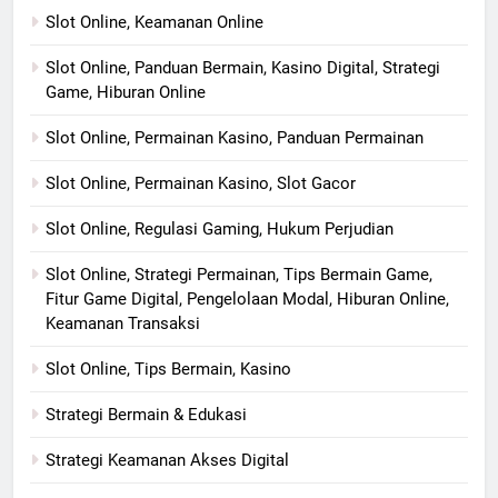
Slot Online, Keamanan Online
Slot Online, Panduan Bermain, Kasino Digital, Strategi
Game, Hiburan Online
Slot Online, Permainan Kasino, Panduan Permainan
Slot Online, Permainan Kasino, Slot Gacor
Slot Online, Regulasi Gaming, Hukum Perjudian
Slot Online, Strategi Permainan, Tips Bermain Game,
Fitur Game Digital, Pengelolaan Modal, Hiburan Online,
Keamanan Transaksi
Slot Online, Tips Bermain, Kasino
Strategi Bermain & Edukasi
Strategi Keamanan Akses Digital