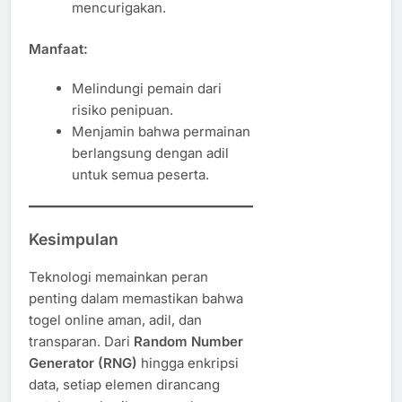
mencurigakan.
Manfaat
:
Melindungi pemain dari
risiko penipuan.
Menjamin bahwa permainan
berlangsung dengan adil
untuk semua peserta.
Kesimpulan
Teknologi memainkan peran
penting dalam memastikan bahwa
togel online aman, adil, dan
transparan. Dari
Random Number
Generator (RNG)
hingga enkripsi
data, setiap elemen dirancang