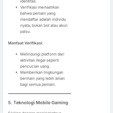
identitas.
Verifikasi memastikan
bahwa pemain yang
mendaftar adalah individu
nyata, bukan bot atau akun
palsu.
Manfaat Verifikasi
:
Melindungi platform dari
aktivitas ilegal seperti
pencucian uang.
Memberikan lingkungan
bermain yang lebih aman
bagi semua pemain.
5. Teknologi Mobile Gaming