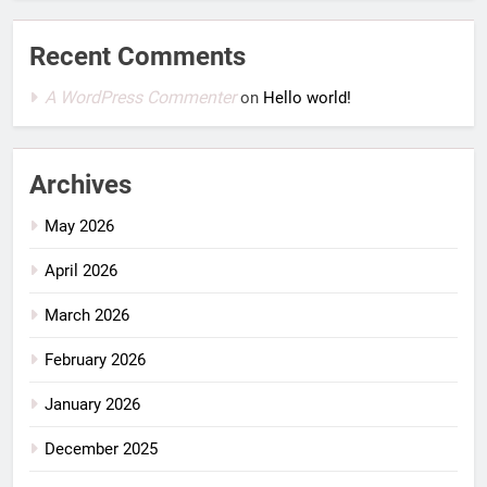
Recent Comments
A WordPress Commenter
on
Hello world!
Archives
May 2026
April 2026
March 2026
February 2026
January 2026
December 2025