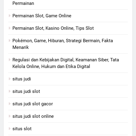
Permainan
Permainan Slot, Game Online
Permainan Slot, Kasino Online, Tips Slot
Pokémon, Game, Hiburan, Strategi Bermain, Fakta
Menarik
Regulasi dan Kebijakan Digital, Keamanan Siber, Tata
Kelola Online, Hukum dan Etika Digital
situs judi
situs judi slot
situs judi slot gacor
situs judi slot online
situs slot