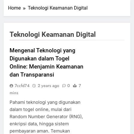
Home
Teknologi Keamanan Digital
Teknologi Keamanan Digital
Mengenal Teknologi yang
Digunakan dalam Togel
Online: Menjamin Keamanan
dan Transparansi
7ccfd74
2 years ago
0
7
mins
Pahami teknologi yang digunakan
dalam togel online, mulai dari
Random Number Generator (RNG),
enkripsi data, hingga sistem
pembayaran aman. Temukan