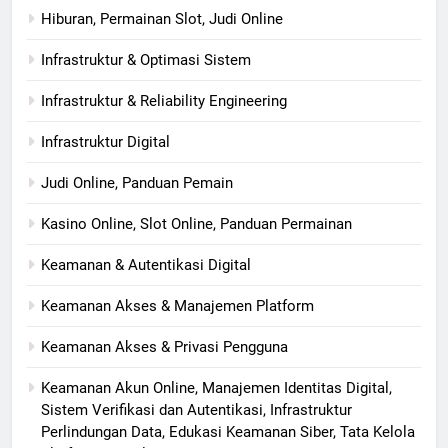
Hiburan, Permainan Slot, Judi Online
Infrastruktur & Optimasi Sistem
Infrastruktur & Reliability Engineering
Infrastruktur Digital
Judi Online, Panduan Pemain
Kasino Online, Slot Online, Panduan Permainan
Keamanan & Autentikasi Digital
Keamanan Akses & Manajemen Platform
Keamanan Akses & Privasi Pengguna
Keamanan Akun Online, Manajemen Identitas Digital,
Sistem Verifikasi dan Autentikasi, Infrastruktur
Perlindungan Data, Edukasi Keamanan Siber, Tata Kelola