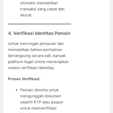
otomatis memastikan
transaksi yang cepat dan
akurat.
4. Verifikasi Identitas Pemain
Untuk mencegah penipuan dan
memastikan bahwa permainan
berlangsung secara adil, banyak
platform togel online menerapkan
sistem verifikasi identitas.
Proses Verifikasi
:
Pemain diminta untuk
mengunggah dokumen
seperti KTP atau paspor
untuk memverifikasi