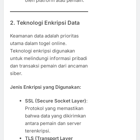
oleh platform atau pemain.
2. Teknologi Enkripsi Data
Keamanan data adalah prioritas
utama dalam togel online.
Teknologi enkripsi digunakan
untuk melindungi informasi pribadi
dan transaksi pemain dari ancaman
siber.
Jenis Enkripsi yang Digunakan
:
SSL (Secure Socket Layer)
:
Protokol yang memastikan
bahwa data yang dikirimkan
antara pemain dan server
terenkripsi.
TLS (Transport Layer