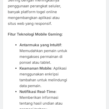
Seiring dengan meningkatnya
penggunaan perangkat seluler,
banyak platform togel online
mengembangkan aplikasi atau
situs web yang responsif.
Fitur Teknologi Mobile Gaming
:
Antarmuka yang Intuitif
:
Memudahkan pemain untuk
mengakses permainan di
ponsel atau tablet.
Keamanan Mobile
: Aplikasi
menggunakan enkripsi
tambahan untuk melindungi
data pemain.
Notifikasi Real-Time
:
Memberikan informasi
tentang hasil undian atau