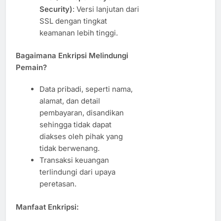
Security)
: Versi lanjutan dari
SSL dengan tingkat
keamanan lebih tinggi.
Bagaimana Enkripsi Melindungi
Pemain?
Data pribadi, seperti nama,
alamat, dan detail
pembayaran, disandikan
sehingga tidak dapat
diakses oleh pihak yang
tidak berwenang.
Transaksi keuangan
terlindungi dari upaya
peretasan.
Manfaat Enkripsi
: