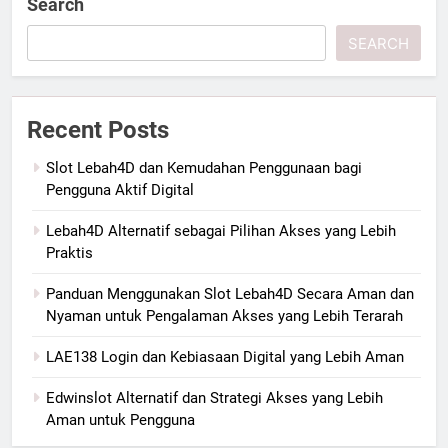
Search
SEARCH
Recent Posts
Slot Lebah4D dan Kemudahan Penggunaan bagi
Pengguna Aktif Digital
Lebah4D Alternatif sebagai Pilihan Akses yang Lebih
Praktis
Panduan Menggunakan Slot Lebah4D Secara Aman dan
Nyaman untuk Pengalaman Akses yang Lebih Terarah
LAE138 Login dan Kebiasaan Digital yang Lebih Aman
Edwinslot Alternatif dan Strategi Akses yang Lebih
Aman untuk Pengguna