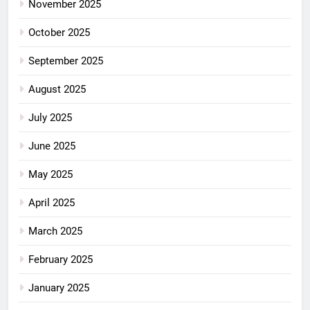
November 2025
October 2025
September 2025
August 2025
July 2025
June 2025
May 2025
April 2025
March 2025
February 2025
January 2025