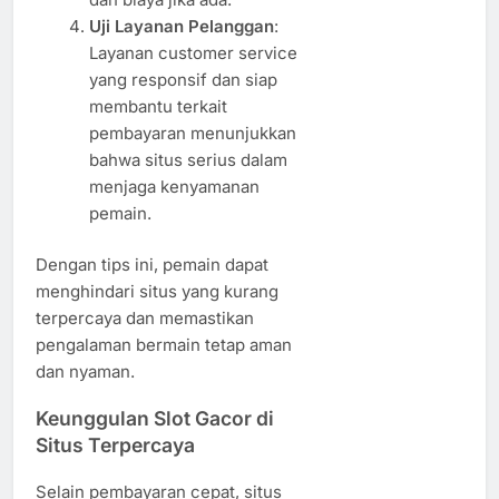
Uji Layanan Pelanggan
:
Layanan customer service
yang responsif dan siap
membantu terkait
pembayaran menunjukkan
bahwa situs serius dalam
menjaga kenyamanan
pemain.
Dengan tips ini, pemain dapat
menghindari situs yang kurang
terpercaya dan memastikan
pengalaman bermain tetap aman
dan nyaman.
Keunggulan Slot Gacor di
Situs Terpercaya
Selain pembayaran cepat, situs