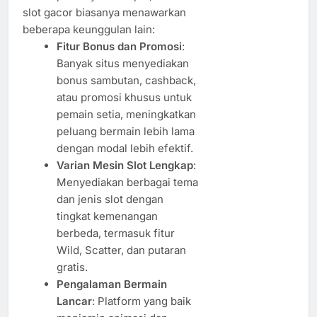
slot gacor biasanya menawarkan
beberapa keunggulan lain:
Fitur Bonus dan Promosi
:
Banyak situs menyediakan
bonus sambutan, cashback,
atau promosi khusus untuk
pemain setia, meningkatkan
peluang bermain lebih lama
dengan modal lebih efektif.
Varian Mesin Slot Lengkap
:
Menyediakan berbagai tema
dan jenis slot dengan
tingkat kemenangan
berbeda, termasuk fitur
Wild, Scatter, dan putaran
gratis.
Pengalaman Bermain
Lancar
: Platform yang baik