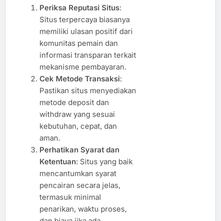
Periksa Reputasi Situs
:
Situs terpercaya biasanya
memiliki ulasan positif dari
komunitas pemain dan
informasi transparan terkait
mekanisme pembayaran.
Cek Metode Transaksi
:
Pastikan situs menyediakan
metode deposit dan
withdraw yang sesuai
kebutuhan, cepat, dan
aman.
Perhatikan Syarat dan
Ketentuan
: Situs yang baik
mencantumkan syarat
pencairan secara jelas,
termasuk minimal
penarikan, waktu proses,
dan biaya jika ada.