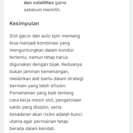
dan volatilitas
game
sebelum memilih.
Kesimpulan
Slot gacor dan auto spin memang
bisa menjadi kombinasi yang
menguntungkan dalam kondisi
tertentu, namun tetap harus
digunakan dengan bijak. Keduanya
bukan jaminan kemenangan,
melainkan alat bantu dalam strategi
bermain yang lebih efisien.
Pemahaman yang baik tentang
cara kerja mesin slot, pengelolaan
saldo yang disiplin, serta
kesadaran akan risiko adalah kunci
utama agar permainan tetap
berada dalam kendali.