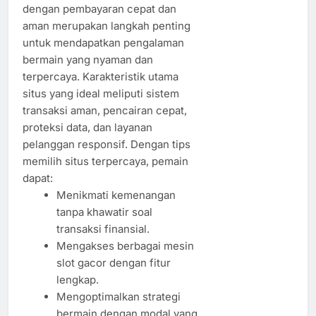
dengan pembayaran cepat dan
aman merupakan langkah penting
untuk mendapatkan pengalaman
bermain yang nyaman dan
terpercaya. Karakteristik utama
situs yang ideal meliputi sistem
transaksi aman, pencairan cepat,
proteksi data, dan layanan
pelanggan responsif. Dengan tips
memilih situs terpercaya, pemain
dapat:
Menikmati kemenangan
tanpa khawatir soal
transaksi finansial.
Mengakses berbagai mesin
slot gacor dengan fitur
lengkap.
Mengoptimalkan strategi
bermain dengan modal yang