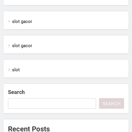
slot gacor
slot gacor
slot
Search
SEARCH
Recent Posts