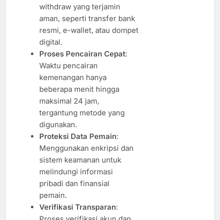
withdraw yang terjamin
aman, seperti transfer bank
resmi, e-wallet, atau dompet
digital.
Proses Pencairan Cepat
:
Waktu pencairan
kemenangan hanya
beberapa menit hingga
maksimal 24 jam,
tergantung metode yang
digunakan.
Proteksi Data Pemain
:
Menggunakan enkripsi dan
sistem keamanan untuk
melindungi informasi
pribadi dan finansial
pemain.
Verifikasi Transparan
:
Proses verifikasi akun dan