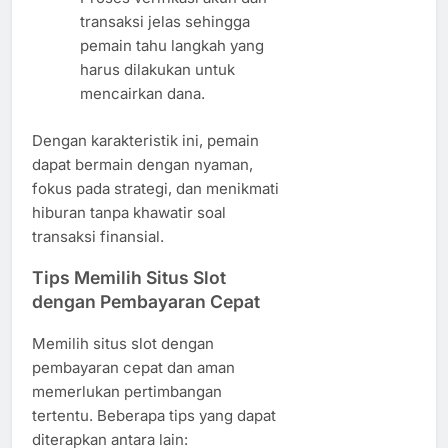
transaksi jelas sehingga
pemain tahu langkah yang
harus dilakukan untuk
mencairkan dana.
Dengan karakteristik ini, pemain
dapat bermain dengan nyaman,
fokus pada strategi, dan menikmati
hiburan tanpa khawatir soal
transaksi finansial.
Tips Memilih Situs Slot
dengan Pembayaran Cepat
Memilih situs slot dengan
pembayaran cepat dan aman
memerlukan pertimbangan
tertentu. Beberapa tips yang dapat
diterapkan antara lain: